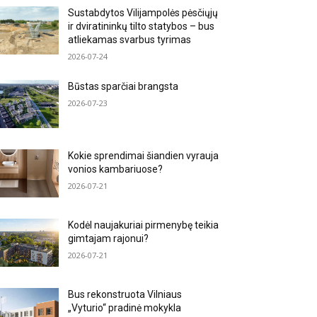
Sustabdytos Vilijampolės pėsčiųjų
ir dviratininkų tilto statybos – bus
atliekamas svarbus tyrimas
2026-07-24
Būstas sparčiai brangsta
2026-07-23
Kokie sprendimai šiandien vyrauja
vonios kambariuose?
2026-07-21
Kodėl naujakuriai pirmenybę teikia
gimtajam rajonui?
2026-07-21
Bus rekonstruota Vilniaus
„Vyturio“ pradinė mokykla