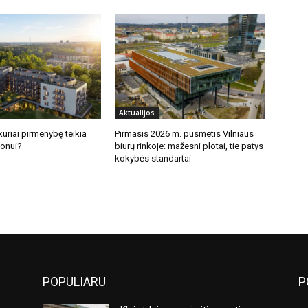
Aktualijos
uriai pirmenybę teikia
Pirmasis 2026 m. pusmetis Vilniaus
jonui?
biurų rinkoje: mažesni plotai, tie patys
kokybės standartai
POPULIARU
P