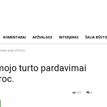
KOMENTARAI
APŽVALGOS
INTERJERAS
ŠALIA BŪST
niuje augo 25 proc.
ojo turto pardavimai
roc.
317
0