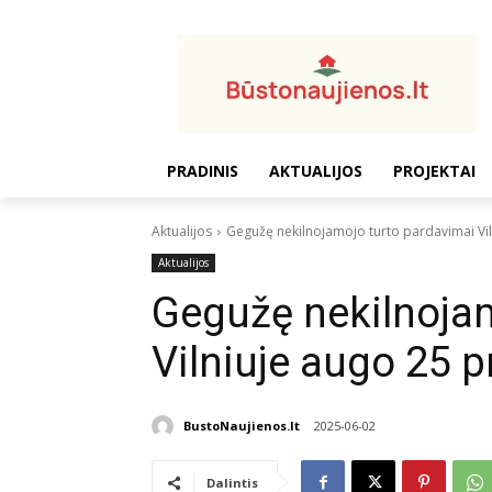
PRADINIS
AKTUALIJOS
PROJEKTAI
Aktualijos
Gegužę nekilnojamojo turto pardavimai Vil
Aktualijos
Gegužę nekilnojam
Vilniuje augo 25 p
BustoNaujienos.lt
2025-06-02
Dalintis