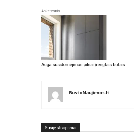
Ankstesnis
Auga susidomėjimas pilnai įrengtais butais
BustoNaujienos.lt
Susiję straipsniai