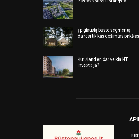
Būstas sparčiai brangsta
Į pigiausią būsto segmentą
dairosi tik kas dešimtas pirkėja
Kur šiandien dar veikia NT
investicija?
API
Būst