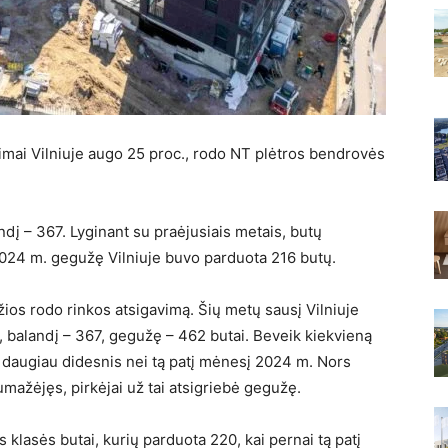
mai Vilniuje augo 25 proc., rodo NT plėtros bendrovės
ndį – 367. Lyginant su praėjusiais metais, butų
2024 m. gegužę Vilniuje buvo parduota 216 butų.
os rodo rinkos atsigavimą. Šių metų sausį Vilniuje
, balandį – 367, gegužę – 462 butai. Beveik kiekvieną
 daugiau didesnis nei tą patį mėnesį 2024 m. Nors
mažėjęs, pirkėjai už tai atsigriebė gegužę.
klasės butai, kurių parduota 220, kai pernai tą patį