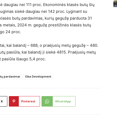
kė daugiau nei 111 proc. Ekonominės klasės butų šių
augimas siekė daugiau nei 142 proc. Lyginant su
 klasės butų pardavimas, kurių gegužę parduota 31
ais metais, 2024 m. gegužę prestižinės klasės butų
ugo 24 proc.
utai, kai balandį – 688, o praėjusių metų gegužę – 480.
tų pasiūla, kai balandį ji siekė 4815. Praėjusių metų
 pasiūla išaugo 5,4 proc.
tų pardavimai
Eika Development
X
Pinterest
WhatsApp