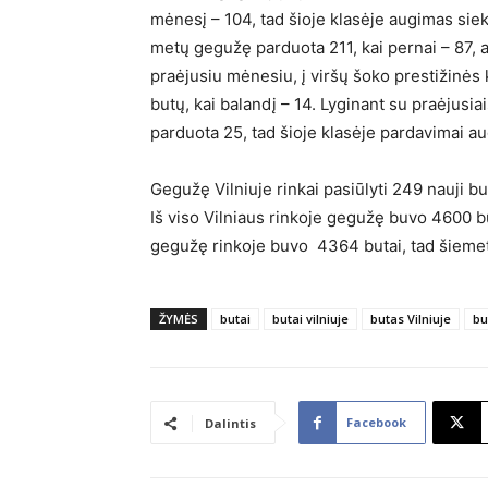
mėnesį – 104, tad šioje klasėje augimas sie
metų gegužę parduota 211, kai pernai – 87, 
praėjusiu mėnesiu, į viršų šoko prestižinės
butų, kai balandį – 14. Lyginant su praėjusi
parduota 25, tad šioje klasėje pardavimai a
Gegužę Vilniuje rinkai pasiūlyti 249 nauji b
Iš viso Vilniaus rinkoje gegužę buvo 4600 bu
gegužę rinkoje buvo 4364 butai, tad šiemet
ŽYMĖS
butai
butai vilniuje
butas Vilniuje
bu
Facebook
Dalintis