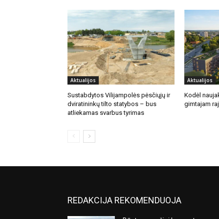
Aktualijos
Aktualijos
Sustabdytos Vilijampolės pėsčiųjų ir
Kodėl naujak
dviratininkų tilto statybos – bus
gimtajam ra
atliekamas svarbus tyrimas
REDAKCIJA REKOMENDUOJA