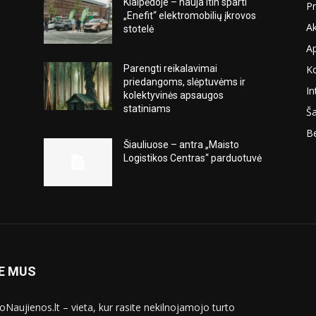
Klaipėdoje – nauja itin sparti
Pr
„Enefit“ elektromobilių įkrovos
Ak
stotelė
A
K
Parengti reikalavimai
s
priedangoms, slėptuvėms ir
In
kolektyvinės apsaugos
statiniams
Ša
Be
Šiauliuose – antra „Maisto
Logistikos Centras“ parduotuvė
E MUS
oNaujienos.lt – vieta, kur rasite nekilnojamojo turto