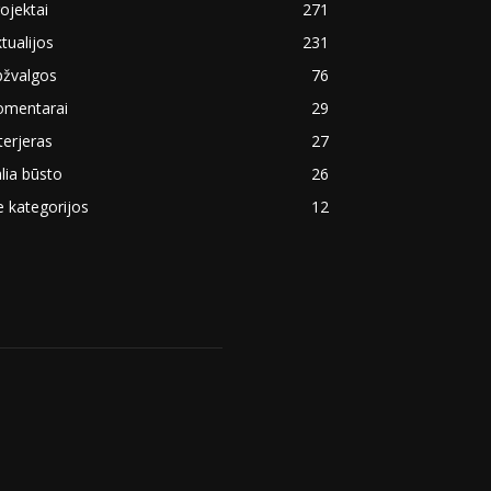
ojektai
271
tualijos
231
pžvalgos
76
omentarai
29
terjeras
27
lia būsto
26
 kategorijos
12