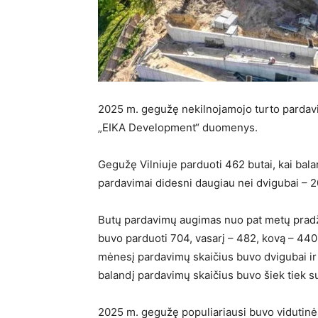
2025 m. gegužę nekilnojamojo turto pardavi
„EIKA Development“ duomenys.
Gegužę Vilniuje parduoti 462 butai, kai bala
pardavimai didesni daugiau nei dvigubai – 
Butų pardavimų augimas nuo pat metų pradži
buvo parduoti 704, vasarį – 482, kovą – 440
mėnesį pardavimų skaičius buvo dvigubai ir
balandį pardavimų skaičius buvo šiek tiek su
2025 m. gegužę populiariausi buvo vidutinės 