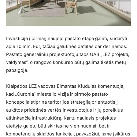
Investicija į pirmąjį naujojo pastato etapą galėtų sudaryti
apie 10 mln. Eur, tačiau galutinės detalės dar derinamos.
Pastato generaliniu projektuotoju taps UAB „LEZ projektų
valdymas“, o rangovo konkurso būtų galima tikėtis metų
pabaigoje.
Klaipėdos LEZ vadovas Eimantas Kiudulas komentuoja,
kad „Curonia“ miestelio vizija ir pirmojo pastato
koncepcija stiprina teritorijos strategiją orientuotis į
aukštos pridėtinės vertės investuotojus ir jų poreikius
atitinkančią infrastruktūrą. Kartu naujasis projektas
ateityje galėtų būti skirtas ne vien nuomai, bet ir
kompetencijų sklaidos funkcijai, pavyzdžiui, jame įsikūrus