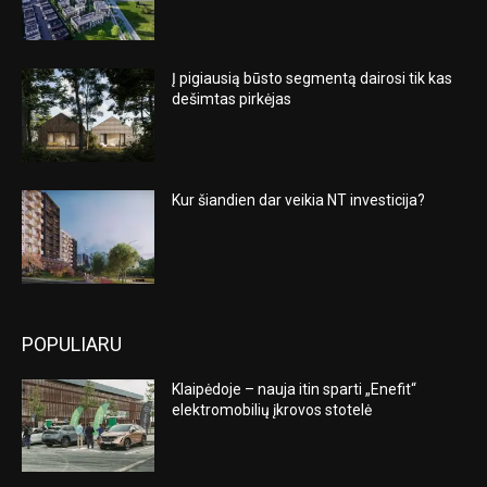
Į pigiausią būsto segmentą dairosi tik kas
dešimtas pirkėjas
Kur šiandien dar veikia NT investicija?
POPULIARU
Klaipėdoje – nauja itin sparti „Enefit“
elektromobilių įkrovos stotelė