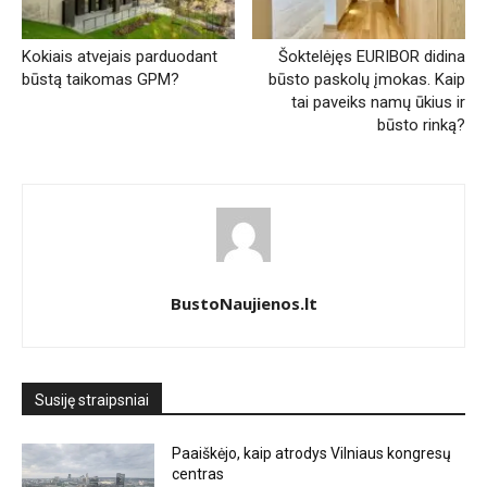
Kokiais atvejais parduodant
Šoktelėjęs EURIBOR didina
būstą taikomas GPM?
būsto paskolų įmokas. Kaip
tai paveiks namų ūkius ir
būsto rinką?
BustoNaujienos.lt
Susiję straipsniai
Paaiškėjo, kaip atrodys Vilniaus kongresų
centras