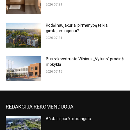
2026-07-21
Kodėl naujakuriai pirmenybę teikia
gimtajam rajonui?
2026-07-21
Bus rekonstruota Vilniaus „Vyturio“ pradinė
mokykla
2026-07-15
REDAKCIJA REKOMENDUOJA
Būstas sparčiai brangsta