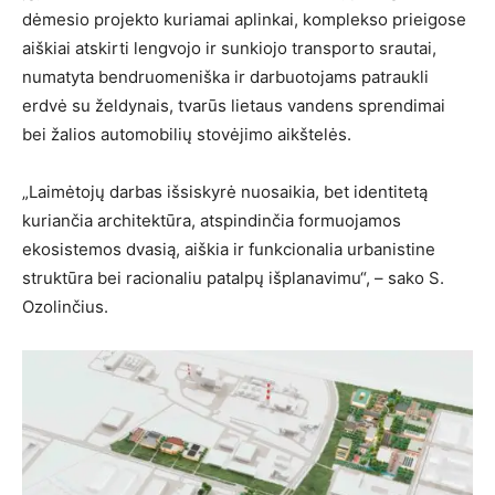
dėmesio projekto kuriamai aplinkai, komplekso prieigose
aiškiai atskirti lengvojo ir sunkiojo transporto srautai,
numatyta bendruomeniška ir darbuotojams patraukli
erdvė su želdynais, tvarūs lietaus vandens sprendimai
bei žalios automobilių stovėjimo aikštelės.
„Laimėtojų darbas išsiskyrė nuosaikia, bet identitetą
kuriančia architektūra, atspindinčia formuojamos
ekosistemos dvasią, aiškia ir funkcionalia urbanistine
struktūra bei racionaliu patalpų išplanavimu“, – sako S.
Ozolinčius.