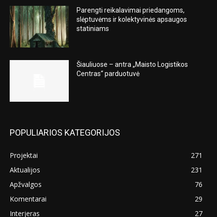
Parengti reikalavimai priedangoms,
slėptuvėms ir kolektyvinės apsaugos
statiniams
Šiauliuose – antra „Maisto Logistikos
Centras“ parduotuvė
POPULIARIOS KATEGORIJOS
Projektai
271
Aktualijos
231
Apžvalgos
76
Komentarai
29
Interjeras
27