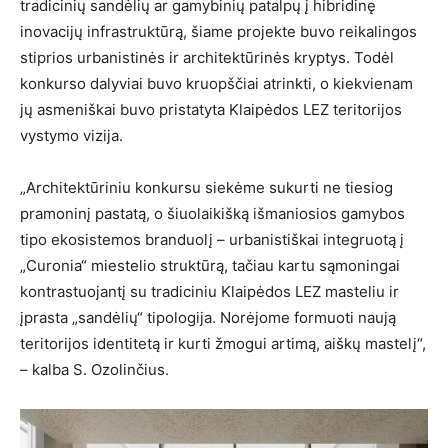
tradicinių sandėlių ar gamybinių patalpų į hibridinę
inovacijų infrastruktūrą, šiame projekte buvo reikalingos
stiprios urbanistinės ir architektūrinės kryptys. Todėl
konkurso dalyviai buvo kruopščiai atrinkti, o kiekvienam
jų asmeniškai buvo pristatyta Klaipėdos LEZ teritorijos
vystymo vizija.
„Architektūriniu konkursu siekėme sukurti ne tiesiog
pramoninį pastatą, o šiuolaikišką išmaniosios gamybos
tipo ekosistemos branduolį – urbanistiškai integruotą į
„Curonia“ miestelio struktūrą, tačiau kartu sąmoningai
kontrastuojantį su tradiciniu Klaipėdos LEZ masteliu ir
įprasta „sandėlių“ tipologija. Norėjome formuoti naują
teritorijos identitetą ir kurti žmogui artimą, aiškų mastelį“,
– kalba S. Ozolinčius.