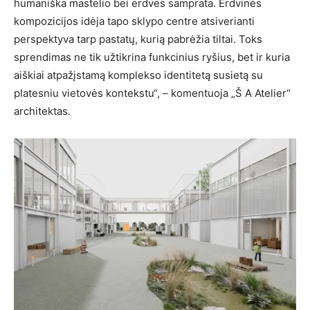
humaniška mastelio bei erdvės samprata. Erdvinės
kompozicijos idėja tapo sklypo centre atsiverianti
perspektyva tarp pastatų, kurią pabrėžia tiltai. Toks
sprendimas ne tik užtikrina funkcinius ryšius, bet ir kuria
aiškiai atpažįstamą komplekso identitetą susietą su
platesniu vietovės kontekstu“, – komentuoja „Š A Atelier“
architektas.