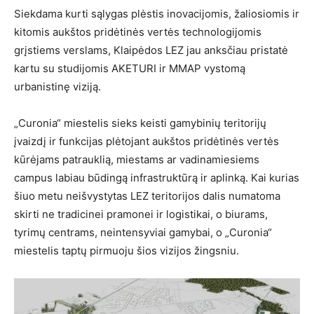
Siekdama kurti sąlygas plėstis inovacijomis, žaliosiomis ir
kitomis aukštos pridėtinės vertės technologijomis
grįstiems verslams, Klaipėdos LEZ jau anksčiau pristatė
kartu su studijomis AKETURI ir MMAP vystomą
urbanistinę viziją.
„Curonia“ miestelis sieks keisti gamybinių teritorijų
įvaizdį ir funkcijas plėtojant aukštos pridėtinės vertės
kūrėjams patrauklią, miestams ar vadinamiesiems
campus labiau būdingą infrastruktūrą ir aplinką. Kai kurias
šiuo metu neišvystytas LEZ teritorijos dalis numatoma
skirti ne tradicinei pramonei ir logistikai, o biurams,
tyrimų centrams, neintensyviai gamybai, o „Curonia“
miestelis taptų pirmuoju šios vizijos žingsniu.