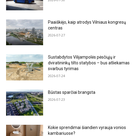
Paaiškėjo, kaip atrodys Vilniaus kongresų
centras
2026-07-27
Sustabdytos Vilijampolės pėsčiųjų ir
dviratininkų tilto statybos – bus atliekamas
svarbus tyrimas
2026-07-24
Būstas sparčiai brangsta
2026-07-23
Kokie sprendimai šiandien vyrauja vonios
kambariuose?