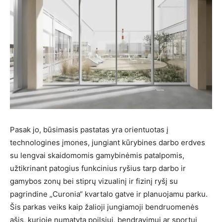
Pasak jo, būsimasis pastatas yra orientuotas į
technologines įmones, jungiant kūrybines darbo erdves
su lengvai skaidomomis gamybinėmis patalpomis,
užtikrinant patogius funkcinius ryšius tarp darbo ir
gamybos zonų bei stiprų vizualinį ir fizinį ryšį su
pagrindine „Curonia“ kvartalo gatve ir planuojamu parku.
Šis parkas veiks kaip žalioji jungiamoji bendruomenės
ašis, kurioje numatyta poilsiui, bendravimui ar sportui