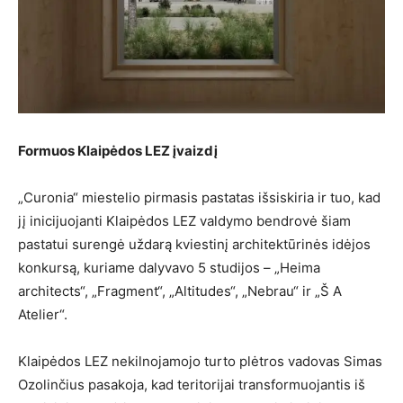
Formuos Klaipėdos LEZ įvaizdį
„Curonia“ miestelio pirmasis pastatas išsiskiria ir tuo, kad
jį inicijuojanti Klaipėdos LEZ valdymo bendrovė šiam
pastatui surengė uždarą kviestinį architektūrinės idėjos
konkursą, kuriame dalyvavo 5 studijos – „Heima
architects“, „Fragment“, „Altitudes“, „Nebrau“ ir „Š A
Atelier“.
Klaipėdos LEZ nekilnojamojo turto plėtros vadovas Simas
Ozolinčius pasakoja, kad teritorijai transformuojantis iš