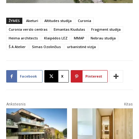
ŽYMĖS
Aketuri
Altitudes studija
Curonia
Curonia verslo centras
Eimantas Kiudulas
Fragment studija
Heima architects
Klaipėdos LEZ
MMAP
Nebrau studija
Š A Atelier
Simas Ozolinčius
urbanistinė vizija
Facebook
X
Pinterest
Ankstesnis
Kitas