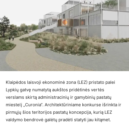
Klaipėdos laisvoji ekonominė zona (LEZ) pristato palei
Lypkių gatvę numatytą aukštos pridėtinės vertės
verslams skirtą administracinių ir gamybinių pastatų
miestelį „Curonia“. Architektūriniame konkurse išrinkta ir
pirmųjų šios teritorijos pastatų koncepcija, kurią LEZ
valdymo bendrovė galėtų pradėti statyti jau kitąmet.