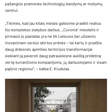
pažangios pramonės technologijų bandymų ar mokymų
centrui.
„Tikimės, kad jau kitais metais galėsime pradėti realius
šio komplekso statybos darbus. „Curonia“ miestelis ir
pirmasis jo pastatas yra ne tik Lietuvos bei užsienio
inovaciniam verslui skirtos erdvės – tai kartu ir pradžia
daug didesnės apimties teritorijos transformacijai
siekiant ją paversti daug patrauklesne aukštą pridėtinę
vertę kuriančioms kompanijoms, jų darbuotojams ir visam
pajūrio regionui“, – kalba E. Kiudulas.