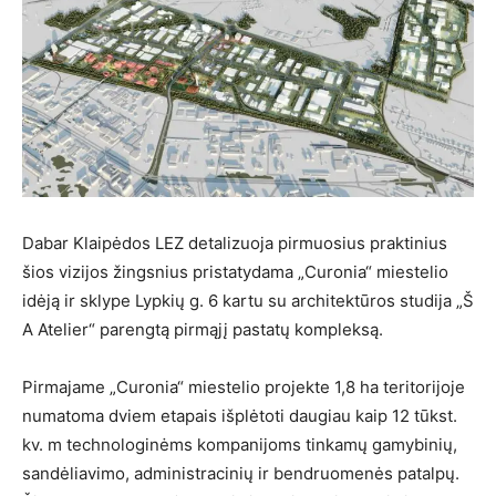
Dabar Klaipėdos LEZ detalizuoja pirmuosius praktinius
šios vizijos žingsnius pristatydama „Curonia“ miestelio
idėją ir sklype Lypkių g. 6 kartu su architektūros studija „Š
A Atelier“ parengtą pirmąjį pastatų kompleksą.
Pirmajame „Curonia“ miestelio projekte 1,8 ha teritorijoje
numatoma dviem etapais išplėtoti daugiau kaip 12 tūkst.
kv. m technologinėms kompanijoms tinkamų gamybinių,
sandėliavimo, administracinių ir bendruomenės patalpų.