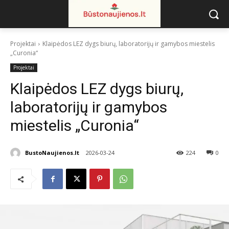
Projektai
Klaipėdos LEZ dygs biurų, laboratorijų ir gamybos miestelis
„Curonia“
Projektai
Klaipėdos LEZ dygs biurų,
laboratorijų ir gamybos
miestelis „Curonia“
BustoNaujienos.lt
2026-03-24
224
0