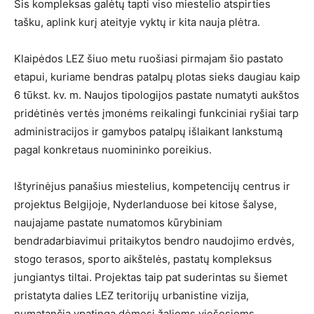
Šis kompleksas galėtų tapti viso miestelio atspirties
tašku, aplink kurį ateityje vyktų ir kita nauja plėtra.
Klaipėdos LEZ šiuo metu ruošiasi pirmajam šio pastato
etapui, kuriame bendras patalpų plotas sieks daugiau kaip
6 tūkst. kv. m. Naujos tipologijos pastate numatyti aukštos
pridėtinės vertės įmonėms reikalingi funkciniai ryšiai tarp
administracijos ir gamybos patalpų išlaikant lankstumą
pagal konkretaus nuomininko poreikius.
Ištyrinėjus panašius miestelius, kompetencijų centrus ir
projektus Belgijoje, Nyderlanduose bei kitose šalyse,
naujajame pastate numatomos kūrybiniam
bendradarbiavimui pritaikytos bendro naudojimo erdvės,
stogo terasos, sporto aikštelės, pastatų kompleksus
jungiantys tiltai. Projektas taip pat suderintas su šiemet
pristatyta dalies LEZ teritorijų urbanistine vizija,
numatančia ypatingą dėmesį žalioms viešosioms