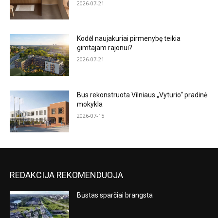
2026-07-21
Kodėl naujakuriai pirmenybę teikia
gimtajam rajonui?
2026-07-21
Bus rekonstruota Vilniaus „Vyturio“ pradinė
mokykla
2026-07-15
REDAKCIJA REKOMENDUOJA
Būstas sparčiai brangsta