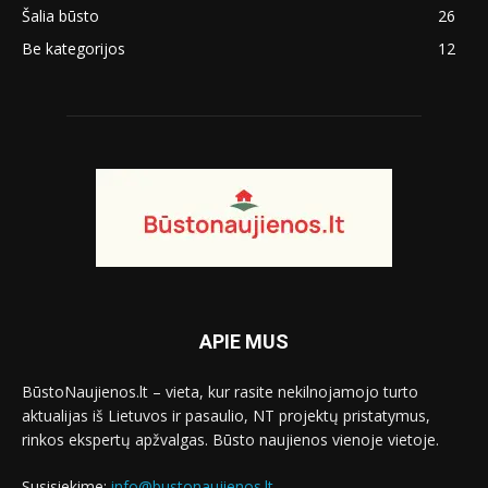
Šalia būsto
26
Be kategorijos
12
APIE MUS
BūstoNaujienos.lt – vieta, kur rasite nekilnojamojo turto
aktualijas iš Lietuvos ir pasaulio, NT projektų pristatymus,
rinkos ekspertų apžvalgas. Būsto naujienos vienoje vietoje.
Susisiekime:
info@bustonaujienos.lt