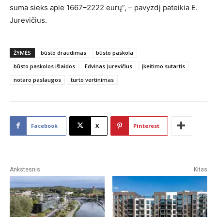
suma sieks apie 1667–2222 eurų”, – pavyzdį pateikia E.
Jurevičius.
ŽYMĖS
būsto draudimas
būsto paskola
būsto paskolos išlaidos
Edvinas Jurevičius
įkeitimo sutartis
notaro paslaugos
turto vertinimas
Facebook
X
Pinterest
Ankstesnis
Kitas