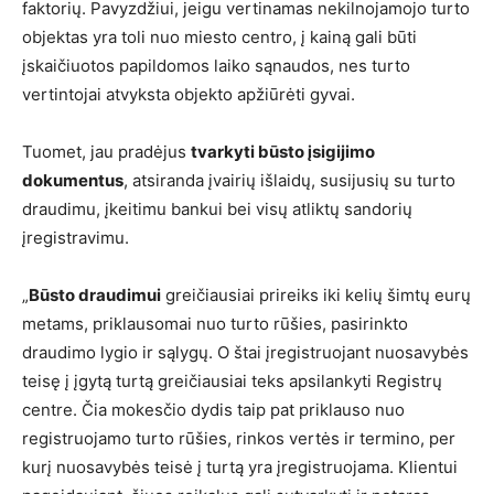
faktorių. Pavyzdžiui, jeigu vertinamas nekilnojamojo turto
objektas yra toli nuo miesto centro, į kainą gali būti
įskaičiuotos papildomos laiko sąnaudos, nes turto
vertintojai atvyksta objekto apžiūrėti gyvai.
Tuomet, jau pradėjus
tvarkyti būsto įsigijimo
dokumentus
, atsiranda įvairių išlaidų, susijusių su turto
draudimu, įkeitimu bankui bei visų atliktų sandorių
įregistravimu.
„
Būsto draudimui
greičiausiai prireiks iki kelių šimtų eurų
metams, priklausomai nuo turto rūšies, pasirinkto
draudimo lygio ir sąlygų. O štai įregistruojant nuosavybės
teisę į įgytą turtą greičiausiai teks apsilankyti Registrų
centre. Čia mokesčio dydis taip pat priklauso nuo
registruojamo turto rūšies, rinkos vertės ir termino, per
kurį nuosavybės teisė į turtą yra įregistruojama. Klientui