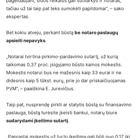
pageidaujant, šiuos reikalus gali sutvarkyti ir notaras,
tačiau už tai taip pat teks sumokėti papildomai“, – sako
ekspertas.
Bet kokiu atveju, perkant būstą
be
notaro paslaugų
apsieiti nepavyks
.
„Notarai tvirtina pirkimo-pardavimo sutartį, už kurią
taikomas 0,37 proc. įsigyjamo būsto kainos mokestis.
Mokestis notarui bus ne mažesnis kaip 33 eurai ir ne
didesnis kaip 5 tūkst. eurų, prie jo dar priskaičiuojamas
PVM“, – paaiškina E. Jurevičius.
Taip pat, nusprendę pirkti ar statytis būstą su finansavimo
paslauga, būstą turėsite įkeisti bankui, notarų biure
sudarydami įkeitimo sutartį
.
„Paprastai mokestis už turto įkeitimą gali būti nuo 0,17 iki