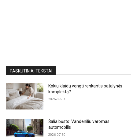
PASKUTINIAI TEKSTAI
Kokių klaidų vengti renkantis patalynės
komplektą?
2026-07-31
Šalia būsto: Vandeniliu varomas
automobilis
2026-07-30