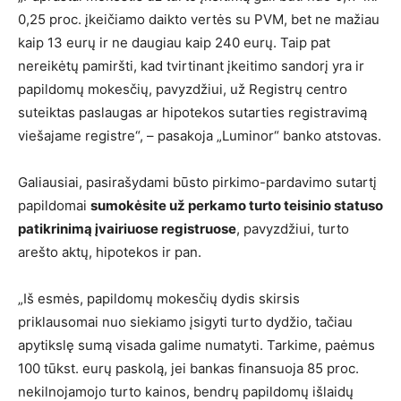
0,25 proc. įkeičiamo daikto vertės su PVM, bet ne mažiau
kaip 13 eurų ir ne daugiau kaip 240 eurų. Taip pat
nereikėtų pamiršti, kad tvirtinant įkeitimo sandorį yra ir
papildomų mokesčių, pavyzdžiui, už Registrų centro
suteiktas paslaugas ar hipotekos sutarties registravimą
viešajame registre“, – pasakoja „Luminor“ banko atstovas.
Galiausiai, pasirašydami būsto pirkimo-pardavimo sutartį
papildomai
sumokėsite už perkamo turto teisinio statuso
patikrinimą įvairiuose registruose
, pavyzdžiui, turto
arešto aktų, hipotekos ir pan.
„Iš esmės, papildomų mokesčių dydis skirsis
priklausomai nuo siekiamo įsigyti turto dydžio, tačiau
apytikslę sumą visada galime numatyti. Tarkime, paėmus
100 tūkst. eurų paskolą, jei bankas finansuoja 85 proc.
nekilnojamojo turto kainos, bendrų papildomų išlaidų