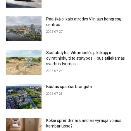
Paaiškėjo, kaip atrodys Vilniaus kongresų
centras
2026-07-27
Sustabdytos Vilijampolės pėsčiųjų ir
dviratininkų tilto statybos – bus atliekamas
svarbus tyrimas
2026-07-24
Būstas sparčiai brangsta
2026-07-23
Kokie sprendimai šiandien vyrauja vonios
kambariuose?