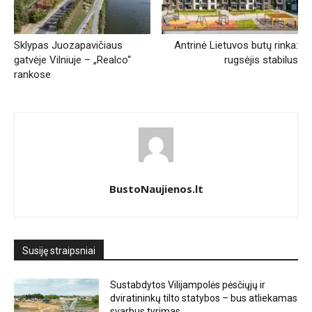
Sklypas Juozapavičiaus
Antrinė Lietuvos butų rinka:
gatvėje Vilniuje – „Realco“
rugsėjis stabilus
rankose
BustoNaujienos.lt
Susiję straipsniai
Sustabdytos Vilijampolės pėsčiųjų ir
dviratininkų tilto statybos – bus atliekamas
svarbus tyrimas