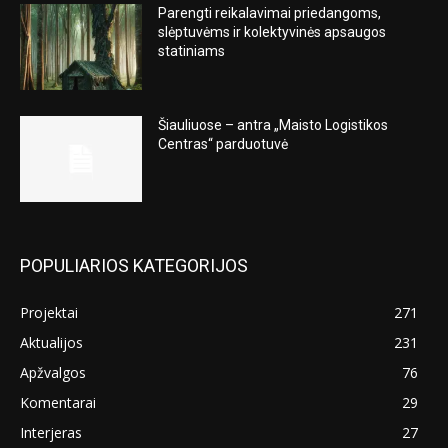
Parengti reikalavimai priedangoms,
slėptuvėms ir kolektyvinės apsaugos
statiniams
Šiauliuose – antra „Maisto Logistikos
Centras“ parduotuvė
POPULIARIOS KATEGORIJOS
Projektai
271
Aktualijos
231
Apžvalgos
76
Komentarai
29
Interjeras
27