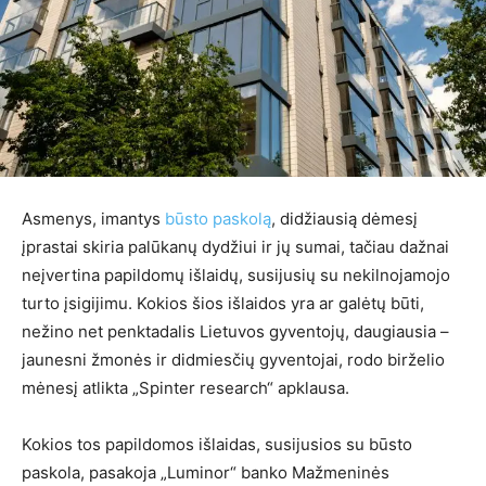
Asmenys, imantys
būsto paskolą
, didžiausią dėmesį
įprastai skiria palūkanų dydžiui ir jų sumai, tačiau dažnai
neįvertina papildomų išlaidų, susijusių su nekilnojamojo
turto įsigijimu. Kokios šios išlaidos yra ar galėtų būti,
nežino net penktadalis Lietuvos gyventojų, daugiausia –
jaunesni žmonės ir didmiesčių gyventojai, rodo birželio
mėnesį atlikta „Spinter research“ apklausa.
Kokios tos papildomos išlaidas, susijusios su būsto
paskola, pasakoja „Luminor“ banko Mažmeninės