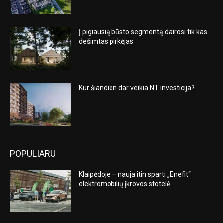
Į pigiausią būsto segmentą dairosi tik kas
dešimtas pirkėjas
Kur šiandien dar veikia NT investicija?
POPULIARU
Klaipėdoje – nauja itin sparti „Enefit“
elektromobilių įkrovos stotelė