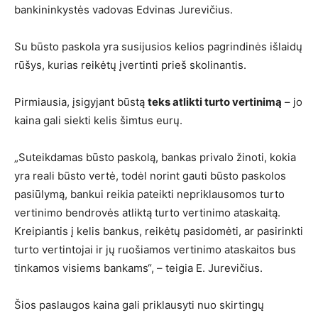
bankininkystės vadovas Edvinas Jurevičius.
Su būsto paskola yra susijusios kelios pagrindinės išlaidų
rūšys, kurias reikėtų įvertinti prieš skolinantis.
Pirmiausia, įsigyjant būstą
teks atlikti turto vertinimą
– jo
kaina gali siekti kelis šimtus eurų.
„Suteikdamas būsto paskolą, bankas privalo žinoti, kokia
yra reali būsto vertė, todėl norint gauti būsto paskolos
pasiūlymą, bankui reikia pateikti nepriklausomos turto
vertinimo bendrovės atliktą turto vertinimo ataskaitą.
Kreipiantis į kelis bankus, reikėtų pasidomėti, ar pasirinkti
turto vertintojai ir jų ruošiamos vertinimo ataskaitos bus
tinkamos visiems bankams“, – teigia E. Jurevičius.
Šios paslaugos kaina gali priklausyti nuo skirtingų