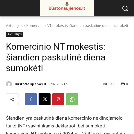
Aktualijos
Komercinio NT mokestis: šiandien paskutinė diena sumokėti
Aktualijos
Komercinio NT mokestis:
šiandien paskutinė diena
sumokėti
BustoNaujienos.lt
2025-02-17
313
0
Šiandien yra paskutinė diena komercinio nekilnojamojo
turto (NT) savininkams deklaruoti bei sumokėti
komercinio NT mokestį už 2024 m. 47,6 tūkst. gyventojų