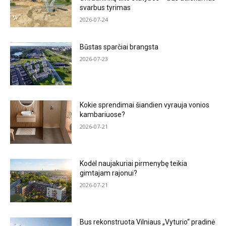
svarbus tyrimas
2026-07-24
Būstas sparčiai brangsta
2026-07-23
Kokie sprendimai šiandien vyrauja vonios
kambariuose?
2026-07-21
Kodėl naujakuriai pirmenybę teikia
gimtajam rajonui?
2026-07-21
Bus rekonstruota Vilniaus „Vyturio“ pradinė