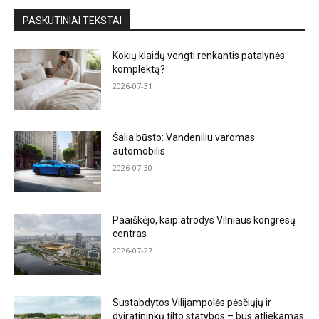
PASKUTINIAI TEKSTAI
Kokių klaidų vengti renkantis patalynės
komplektą?
2026-07-31
Šalia būsto: Vandeniliu varomas
automobilis
2026-07-30
Paaiškėjo, kaip atrodys Vilniaus kongresų
centras
2026-07-27
Sustabdytos Vilijampolės pėsčiųjų ir
dviratininkų tilto statybos – bus atliekamas