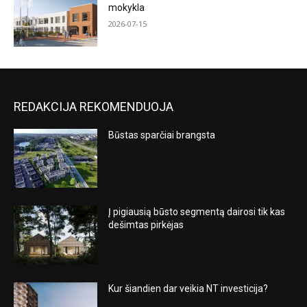
mokykla
2026-07-15
REDAKCIJA REKOMENDUOJA
Būstas sparčiai brangsta
Į pigiausią būsto segmentą dairosi tik kas
dešimtas pirkėjas
Kur šiandien dar veikia NT investicija?