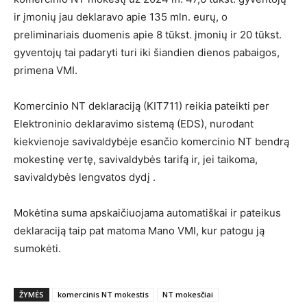
ir įmonių jau deklaravo apie 135 mln. eurų, o
preliminariais duomenis apie 8 tūkst. įmonių ir 20 tūkst.
gyventojų tai padaryti turi iki šiandien dienos pabaigos,
primena VMI.
Komercinio NT deklaraciją (KIT711) reikia pateikti per
Elektroninio deklaravimo sistemą (EDS), nurodant
kiekvienoje savivaldybėje esančio komercinio NT bendrą
mokestinę vertę, savivaldybės tarifą ir, jei taikoma,
savivaldybės lengvatos dydį .
Mokėtina suma apskaičiuojama automatiškai ir pateikus
deklaraciją taip pat matoma Mano VMI, kur patogu ją
sumokėti.
ŽYMĖS
komercinis NT mokestis
NT mokesčiai