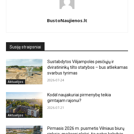
BustoNaujienos.lt
Susiję straipsniai
Sustabdytos Vilijampolės pėsčiųjų ir
dviratininkų tilto statybos – bus atliekamas
svarbus tyrimas
2026-07-24
Aktualijos
Kodėl naujakuriai pirmenybę teikia
gimtajam rajonui?
2026-07-21
Aktualijos
Pirmasis 2026 m. pusmetis Vilniaus biurų