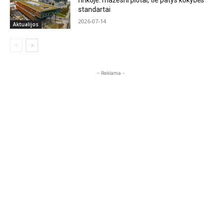
rinkoje: mažesni plotai, tie patys kokybės
standartai
2026-07-14
Aktualijos
- Reklama -