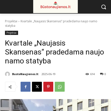
Projektai
Kvartale „Naujasis Skansenas“ pradedama naujo namo
statyba
Projektai
Kvartale „Naujasis
Skansenas“ pradedama naujo
namo statyba
BustoNaujienos.lt
2025-06-19
614
0