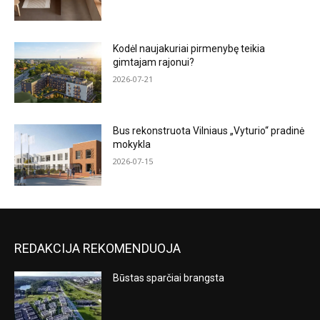
Kodėl naujakuriai pirmenybę teikia
gimtajam rajonui?
2026-07-21
Bus rekonstruota Vilniaus „Vyturio“ pradinė
mokykla
2026-07-15
REDAKCIJA REKOMENDUOJA
Būstas sparčiai brangsta