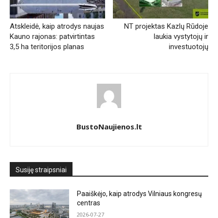
Atskleidė, kaip atrodys naujas
NT projektas Kazlų Rūdoje
Kauno rajonas: patvirtintas
laukia vystytojų ir
3,5 ha teritorijos planas
investuotojų
BustoNaujienos.lt
Susiję straipsniai
Paaiškėjo, kaip atrodys Vilniaus kongresų
centras
2026-07-27