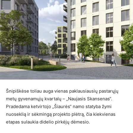
Šnipiškėse toliau auga vienas paklausiausių pastarųjų
metų gyvenamųjų kvartalų – „Naujasis Skansenas“.
Pradedama ketvirtojo „Šiaurės“ namo statyba žymi
nuoseklią ir sėkmingą projekto plėtrą, čia kiekvienas
etapas sulaukia didelio pirkėjų dėmesio.