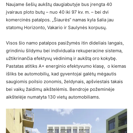
Naujame šešių aukštų daugiabutyje bus įrengta 40
įvairaus ploto butų – nuo 40 iki 97 kv. m. – bei dvi
komercinės patalpos. „Šiaurės“ namas kyla šalia jau
statomų Horizonto, Vakario ir Saulynės korpusų.
Visos šio namo patalpos pasižymės itin dideliais langais,
grindiniu šildymu bei individualia rekuperacine sistema,
užtikrinančia efektyvų vėdinimą ir aukštą oro kokybę.
Pastatas atitiks A+ energinio efektyvumo klasę, o kiemas
išliks be automobilių, kad gyventojai galėtų mėgautis
saugiomis poilsio zonomis, želdynais, apšviestais takais
bei vaikų žaidimų aikštelėmis. Bendroje požeminėje
aikštelėje numatyta 130 vietų automobiliams.