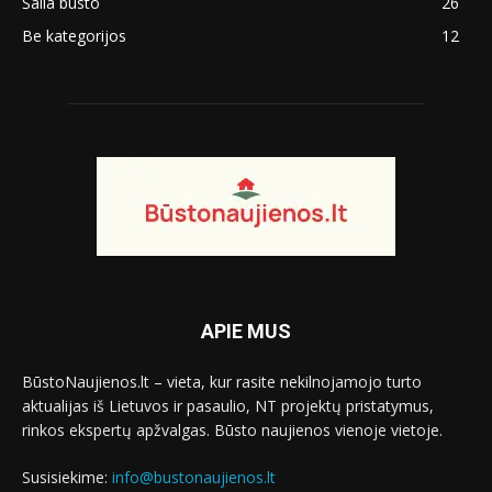
Šalia būsto
26
Be kategorijos
12
APIE MUS
BūstoNaujienos.lt – vieta, kur rasite nekilnojamojo turto
aktualijas iš Lietuvos ir pasaulio, NT projektų pristatymus,
rinkos ekspertų apžvalgas. Būsto naujienos vienoje vietoje.
Susisiekime:
info@bustonaujienos.lt