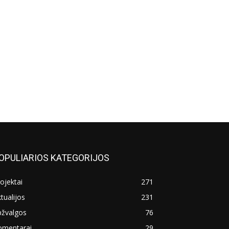
OPULIARIOS KATEGORIJOS
ojektai
271
tualijos
231
pžvalgos
76
omentarai
29