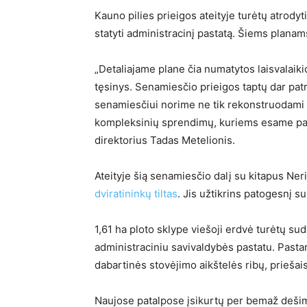
Kauno pilies prieigos ateityje turėtų atrodyti
statyti administracinį pastatą. Šiems planam
„Detaliajame plane čia numatytos laisvalaik
tęsinys. Senamiesčio prieigos taptų dar pa
senamiesčiui norime ne tik rekonstruodami R
kompleksinių sprendimų, kuriems esame pasi
direktorius Tadas Metelionis.
Ateityje šią senamiesčio dalį su kitapus Ne
dviratininkų tiltas
. Jis užtikrins patogesnį s
1,61 ha ploto sklype viešoji erdvė turėtų s
administraciniu savivaldybės pastatu. Past
dabartinės stovėjimo aikštelės ribų, priešais
Naujose patalpose įsikurtų per bemaž dešimt