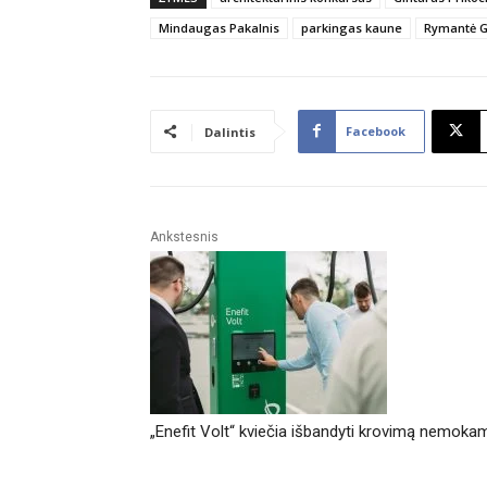
Mindaugas Pakalnis
parkingas kaune
Rymantė G
Facebook
Dalintis
Ankstesnis
„Enefit Volt“ kviečia išbandyti krovimą nemoka