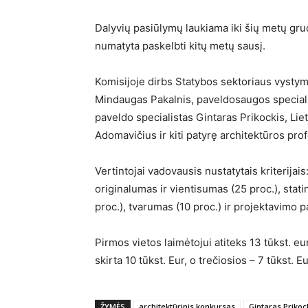
Dalyvių pasiūlymų laukiama iki šių metų gruo
numatyta paskelbti kitų metų sausį.
Komisijoje dirbs Statybos sektoriaus vysty
Mindaugas Pakalnis, paveldosaugos special
paveldo specialistas Gintaras Prikockis, Li
Adomavičius ir kiti patyrę architektūros prof
Vertintojai vadovausis nustatytais kriterijai
originalumas ir vientisumas (25 proc.), stat
proc.), tvarumas (10 proc.) ir projektavimo 
Pirmos vietos laimėtojui atiteks 13 tūkst. e
skirta 10 tūkst. Eur, o trečiosios – 7 tūkst. 
ŽYMĖS
architektūrinis konkursas
Gintaras Prikoc