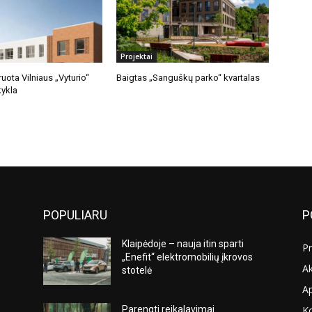
Projektai
uota Vilniaus „Vyturio“
Baigtas „Sanguškų parko“ kvartalas
ykla
POPULIARU
P
Klaipėdoje – nauja itin sparti
Pr
„Enefit“ elektromobilių įkrovos
Ak
stotelė
A
K
Parengti reikalavimai