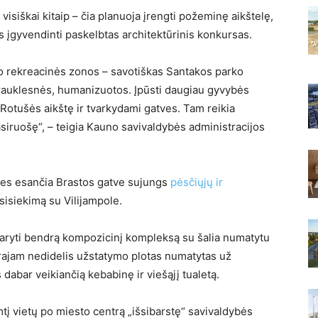
 visiškai kitaip – čia planuoja įrengti požeminę aikštelę,
s įgyvendinti paskelbtas architektūrinis konkursas.
io rekreacinės zonos – savotiškas Santakos parko
trauklesnės, humanizuotos. Įpūsti daugiau gyvybės
otušės aikštę ir tvarkydami gatves. Tam reikia
ruošę“, – teigia Kauno savivaldybės administracijos
ries esančia Brastos gatve sujungs
pėsčiųjų ir
usisiekimą su Vilijampole.
udaryti bendrą kompozicinį kompleksą su šalia numatytu
arajam nedidelis užstatymo plotas numatytas už
 dabar veikiančią kebabinę ir viešąjį tualetą.
į vietų po miesto centrą „išsibarstę“ savivaldybės