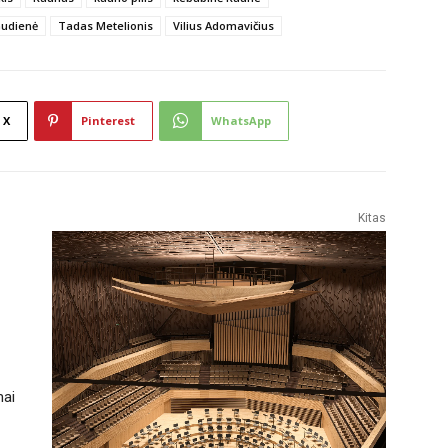
udienė
Tadas Metelionis
Vilius Adomavičius
X
Pinterest
WhatsApp
Kitas
mai