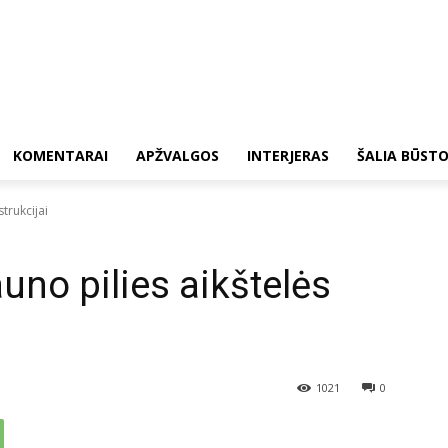
KOMENTARAI
APŽVALGOS
INTERJERAS
ŠALIA BŪST
trukcijai
uno pilies aikštelės
1021
0