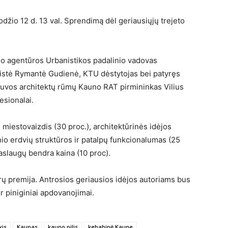
džio 12 d. 13 val. Sprendimą dėl geriausiųjų trejeto
mo agentūros Urbanistikos padalinio vadovas
istė Rymantė Gudienė, KTU dėstytojas bei patyręs
etuvos architektų rūmų Kauno RAT pirmininkas Vilius
esionalai.
s: miestovaizdis (30 proc.), architektūrinės idėjos
inio erdvių struktūros ir patalpų funkcionalumas (25
paslaugų bendra kaina (10 proc).
urų premija. Antrosios geriausios idėjos autoriams bus
Eur piniginiai apdovanojimai.
kis
Kaunas
kauno pilis
kebabinė Kaune