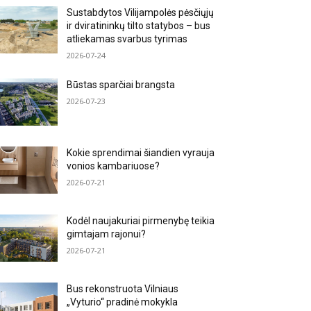
Sustabdytos Vilijampolės pėsčiųjų
ir dviratininkų tilto statybos – bus
atliekamas svarbus tyrimas
2026-07-24
Būstas sparčiai brangsta
2026-07-23
Kokie sprendimai šiandien vyrauja
vonios kambariuose?
2026-07-21
Kodėl naujakuriai pirmenybę teikia
gimtajam rajonui?
2026-07-21
Bus rekonstruota Vilniaus
„Vyturio“ pradinė mokykla