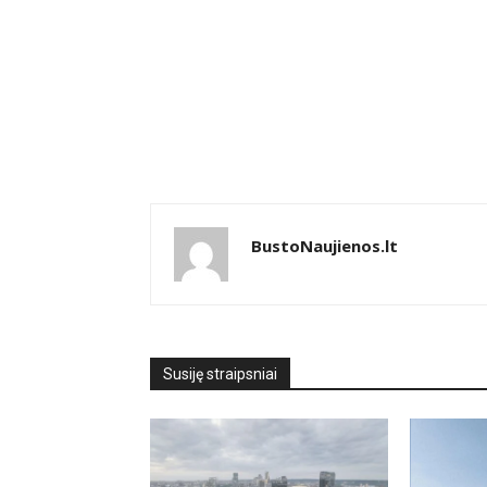
BustoNaujienos.lt
Susiję straipsniai