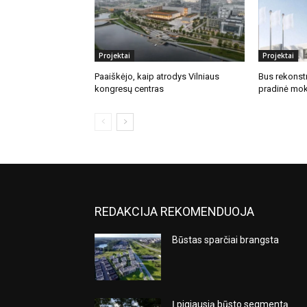
Projektai
Projektai
Paaiškėjo, kaip atrodys Vilniaus
Bus rekonstr
kongresų centras
pradinė mok
REDAKCIJA REKOMENDUOJA
Būstas sparčiai brangsta
Į pigiausią būsto segmentą