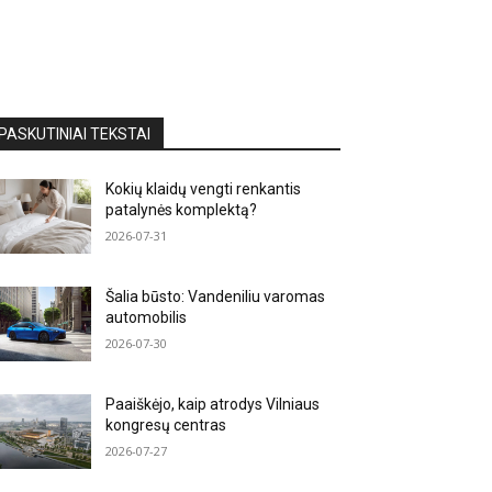
PASKUTINIAI TEKSTAI
Kokių klaidų vengti renkantis
patalynės komplektą?
2026-07-31
Šalia būsto: Vandeniliu varomas
automobilis
2026-07-30
Paaiškėjo, kaip atrodys Vilniaus
kongresų centras
2026-07-27