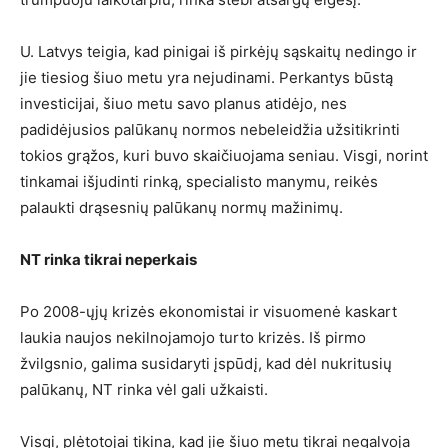
U. Latvys teigia, kad pinigai iš pirkėjų sąskaitų nedingo ir
jie tiesiog šiuo metu yra nejudinami. Perkantys būstą
investicijai, šiuo metu savo planus atidėjo, nes
padidėjusios palūkanų normos nebeleidžia užsitikrinti
tokios grąžos, kuri buvo skaičiuojama seniau. Visgi, norint
tinkamai išjudinti rinką, specialisto manymu, reikės
palaukti drąsesnių palūkanų normų mažinimų.
NT rinka tikrai neperkais
Po 2008-ųjų krizės ekonomistai ir visuomenė kaskart
laukia naujos nekilnojamojo turto krizės. Iš pirmo
žvilgsnio, galima susidaryti įspūdį, kad dėl nukritusių
palūkanų, NT rinka vėl gali užkaisti.
Visgi, plėtotojai tikina, kad jie šiuo metu tikrai negalvoja