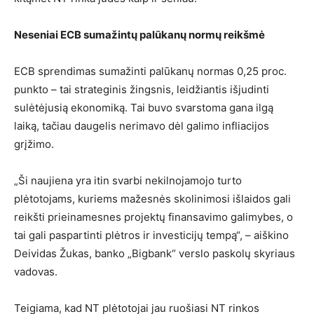
Neseniai ECB sumažintų palūkanų normų reikšmė
ECB sprendimas sumažinti palūkanų normas 0,25 proc.
punkto – tai strateginis žingsnis, leidžiantis išjudinti
sulėtėjusią ekonomiką. Tai buvo svarstoma gana ilgą
laiką, tačiau daugelis nerimavo dėl galimo infliacijos
grįžimo.
„Ši naujiena yra itin svarbi nekilnojamojo turto
plėtotojams, kuriems mažesnės skolinimosi išlaidos gali
reikšti prieinamesnes projektų finansavimo galimybes, o
tai gali paspartinti plėtros ir investicijų tempą“, – aiškino
Deividas Žukas, banko „Bigbank“ verslo paskolų skyriaus
vadovas.
Teigiama, kad NT plėtotojai jau ruošiasi NT rinkos