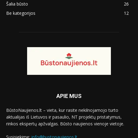
Šalia būsto
26
Be kategorijos
12
APIE MUS
BūstoNaujienos.lt – vieta, kur rasite nekilnojamojo turto
aktualijas iš Lietuvos ir pasaulio, NT projektų pristatymus,
rinkos ekspertų apžvalgas. Būsto naujienos vienoje vietoje.
Susisiekime:
info@bustonaujienos.lt