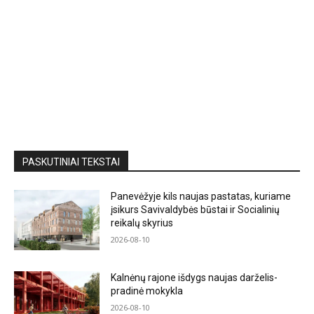
PASKUTINIAI TEKSTAI
Panevėžyje kils naujas pastatas, kuriame
įsikurs Savivaldybės būstai ir Socialinių
reikalų skyrius
2026-08-10
Kalnėnų rajone išdygs naujas darželis-
pradinė mokykla
2026-08-10