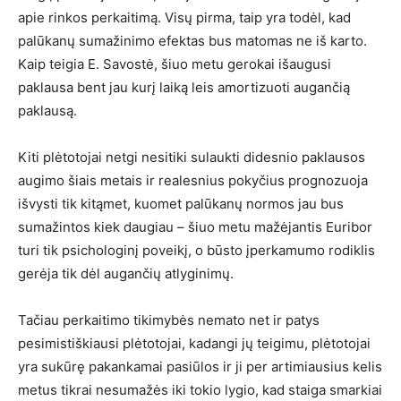
apie rinkos perkaitimą. Visų pirma, taip yra todėl, kad
palūkanų sumažinimo efektas bus matomas ne iš karto.
Kaip teigia E. Savostė, šiuo metu gerokai išaugusi
paklausa bent jau kurį laiką leis amortizuoti augančią
paklausą.
Kiti plėtotojai netgi nesitiki sulaukti didesnio paklausos
augimo šiais metais ir realesnius pokyčius prognozuoja
išvysti tik kitąmet, kuomet palūkanų normos jau bus
sumažintos kiek daugiau – šiuo metu mažėjantis Euribor
turi tik psichologinį poveikį, o būsto įperkamumo rodiklis
gerėja tik dėl augančių atlyginimų.
Tačiau perkaitimo tikimybės nemato net ir patys
pesimistiškiausi plėtotojai, kadangi jų teigimu, plėtotojai
yra sukūrę pakankamai pasiūlos ir ji per artimiausius kelis
metus tikrai nesumažės iki tokio lygio, kad staiga smarkiai