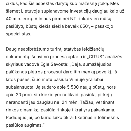
ciklus, kad šis aspektas darytų kuo mažesnę įtaką. Mes
šiemet Lietuvoje suplanavome investicijų daugiau kaip už
40 mln. eurų. Vilniaus pirminei NT rinkai vien mūsų
pasiūlytų būstų kiekis siekia beveik 650“, – pasakojo
specialistas.
Daug neapibrėžtumo turintį statybas leidžiančių
dokumentų išdavimo procesą aptaria ir „CITUS“ analizės
skyriaus vadovė Eglė Savostė: „Deja, sumažėjusios
palūkanos plėtros procesui daro itin menką poveikį. Iš
kitos pusės, šiuo metu pasiūla Vilniuje yra labai
subalansuota. Ją sudaro apie 5 500 naujų būstų, nors
apie 20 proc. šio kiekio yra nelikvidi pasiūla, pirkėjų
nerandanti jau daugiau nei 24 mėn. Tačiau, vertinant
rinkos dinamiką, pasiūla rinkoje tikrai yra pakankama.
Padidėjus jai, po kurio laiko tikrai tikėtinas ir tolimesnis
pasiūlos augimas.“