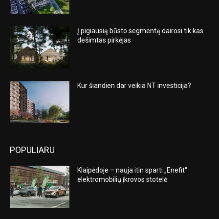
Į pigiausią būsto segmentą dairosi tik kas
dešimtas pirkėjas
Kur šiandien dar veikia NT investicija?
POPULIARU
Klaipėdoje – nauja itin sparti „Enefit“
elektromobilių įkrovos stotelė