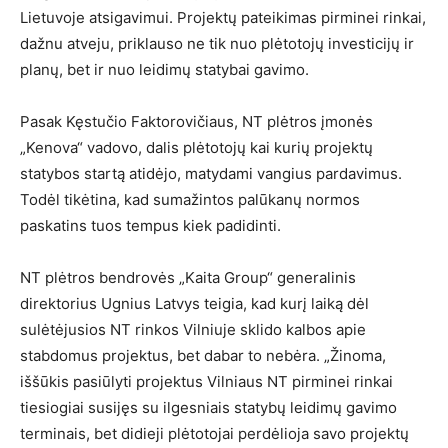
Lietuvoje atsigavimui. Projektų pateikimas pirminei rinkai,
dažnu atveju, priklauso ne tik nuo plėtotojų investicijų ir
planų, bet ir nuo leidimų statybai gavimo.
Pasak Kęstučio Faktorovičiaus, NT plėtros įmonės
„Kenova“ vadovo, dalis plėtotojų kai kurių projektų
statybos startą atidėjo, matydami vangius pardavimus.
Todėl tikėtina, kad sumažintos palūkanų normos
paskatins tuos tempus kiek padidinti.
NT plėtros bendrovės „Kaita Group“ generalinis
direktorius Ugnius Latvys teigia, kad kurį laiką dėl
sulėtėjusios NT rinkos Vilniuje sklido kalbos apie
stabdomus projektus, bet dabar to nebėra. „Žinoma,
iššūkis pasiūlyti projektus Vilniaus NT pirminei rinkai
tiesiogiai susijęs su ilgesniais statybų leidimų gavimo
terminais, bet didieji plėtotojai perdėlioja savo projektų