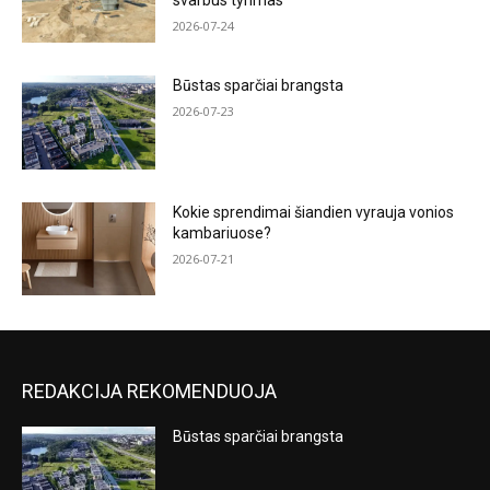
svarbus tyrimas
2026-07-24
Būstas sparčiai brangsta
2026-07-23
Kokie sprendimai šiandien vyrauja vonios
kambariuose?
2026-07-21
REDAKCIJA REKOMENDUOJA
Būstas sparčiai brangsta