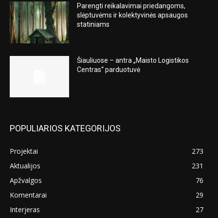
Parengti reikalavimai priedangoms,
slėptuvėms ir kolektyvinės apsaugos
statiniams
Šiauliuose – antra „Maisto Logistikos
Centras“ parduotuvė
POPULIARIOS KATEGORIJOS
Projektai
273
Aktualijos
231
Apžvalgos
76
Komentarai
29
Interjeras
27