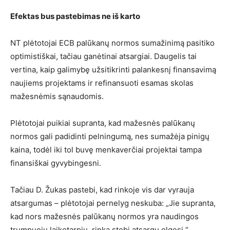
Efektas bus pastebimas ne iš karto
NT plėtotojai ECB palūkanų normos sumažinimą pasitiko
optimistiškai, tačiau ganėtinai atsargiai. Daugelis tai
vertina, kaip galimybę užsitikrinti palankesnį finansavimą
naujiems projektams ir refinansuoti esamas skolas
mažesnėmis sąnaudomis.
Plėtotojai puikiai supranta, kad mažesnės palūkanų
normos gali padidinti pelningumą, nes sumažėja pinigų
kaina, todėl iki tol buvę menkaverčiai projektai tampa
finansiškai gyvybingesni.
Tačiau D. Žukas pastebi, kad rinkoje vis dar vyrauja
atsargumas – plėtotojai pernelyg neskuba: „Jie supranta,
kad nors mažesnės palūkanų normos yra naudingos
trumpuoju laikotarpiu, rinka stebi atsargų elgesį.“