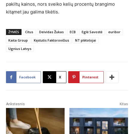
pakiltų kainos, nors sveiko kelių procentų brangimo
kitąmet jau galima tikėtis.
ŽYMĖS
Citus
Deividas Žukas
ECB
Eglė Savostė
euribor
Kaita Group
Kęstutis Faktorovičius
NT plėtotojai
Ugnius Latvys
Facebook
X
Pinterest
Ankstesnis
Kitas