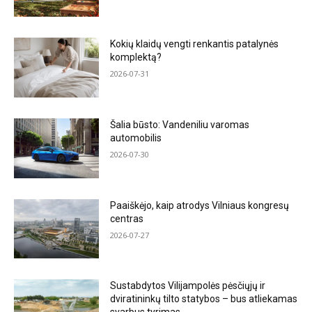
Kokių klaidų vengti renkantis patalynės
komplektą?
2026-07-31
Šalia būsto: Vandeniliu varomas
automobilis
2026-07-30
Paaiškėjo, kaip atrodys Vilniaus kongresų
centras
2026-07-27
Sustabdytos Vilijampolės pėsčiųjų ir
dviratininkų tilto statybos – bus atliekamas