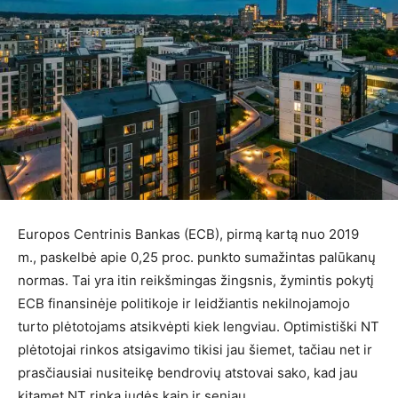
Europos Centrinis Bankas (ECB), pirmą kartą nuo 2019
m., paskelbė apie 0,25 proc. punkto sumažintas palūkanų
normas. Tai yra itin reikšmingas žingsnis, žymintis pokytį
ECB finansinėje politikoje ir leidžiantis nekilnojamojo
turto plėtotojams atsikvėpti kiek lengviau. Optimistiški NT
plėtotojai rinkos atsigavimo tikisi jau šiemet, tačiau net ir
prasčiausiai nusiteikę bendrovių atstovai sako, kad jau
kitąmet NT rinka judės kaip ir seniau.