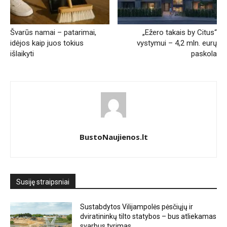
Švarūs namai – patarimai,
„Ežero takais by Citus“
idėjos kaip juos tokius
vystymui – 4,2 mln. eurų
išlaikyti
paskola
BustoNaujienos.lt
Susiję straipsniai
Sustabdytos Vilijampolės pėsčiųjų ir
dviratininkų tilto statybos – bus atliekamas
svarbus tyrimas