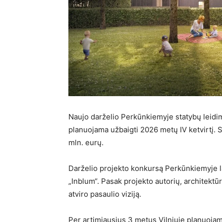
Naujo darželio Perkūnkiemyje statybų leidim
planuojama užbaigti 2026 metų IV ketvirtį. 
mln. eurų.
Darželio projekto konkursą Perkūnkiemyje la
„Inblum“. Pasak projekto autorių, architektū
atviro pasaulio viziją.
Per artimiausius 3 metus Vilniuje planuojama 