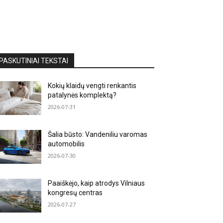
PASKUTINIAI TEKSTAI
Kokių klaidų vengti renkantis
patalynės komplektą?
2026-07-31
Šalia būsto: Vandeniliu varomas
automobilis
2026-07-30
Paaiškėjo, kaip atrodys Vilniaus
kongresų centras
2026-07-27