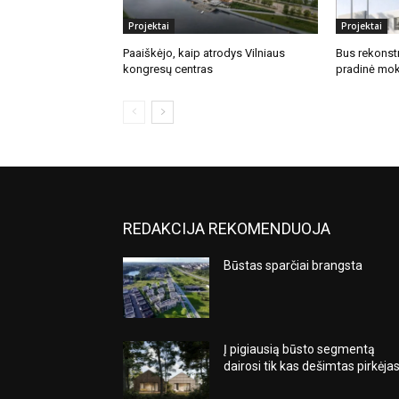
Projektai
Projektai
Paaiškėjo, kaip atrodys Vilniaus
Bus rekonstr
kongresų centras
pradinė mok
REDAKCIJA REKOMENDUOJA
Būstas sparčiai brangsta
Į pigiausią būsto segmentą
dairosi tik kas dešimtas pirkėja