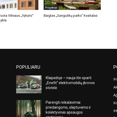
Projektai
uota Vilniaus „Vyturio“
Baigtas „Sanguškų parko“ kvartalas
ykla
POPULIARU
P
Klaipėdoje – nauja itin sparti
Pr
„Enefit“ elektromobilių įkrovos
Ak
stotelė
A
K
Parengti reikalavimai
s
priedangoms, slėptuvėms ir
In
kolektyvinės apsaugos