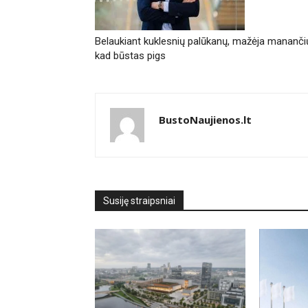
Belaukiant kuklesnių palūkanų, mažėja manančių
kad būstas pigs
BustoNaujienos.lt
Susiję straipsniai