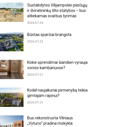
Sustabdytos Vilijampolės pėsčiųjų
ir dviratininkų tilto statybos – bus
atliekamas svarbus tyrimas
2026-07-24
Būstas sparčiai brangsta
2026-07-23
Kokie sprendimai šiandien vyrauja
vonios kambariuose?
2026-07-21
Kodėl naujakuriai pirmenybę teikia
gimtajam rajonui?
2026-07-21
Bus rekonstruota Vilniaus
„Vyturio“ pradinė mokykla