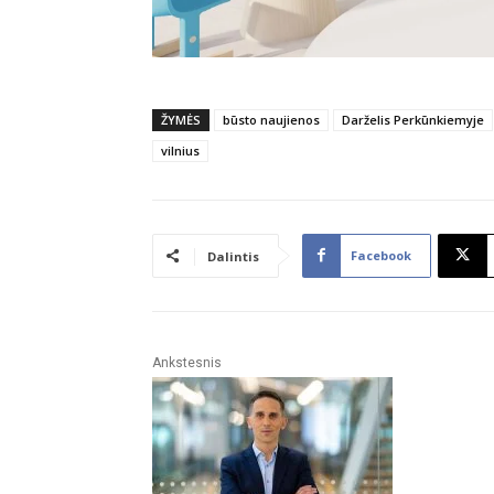
ŽYMĖS
būsto naujienos
Darželis Perkūnkiemyje
vilnius
Facebook
Dalintis
Ankstesnis