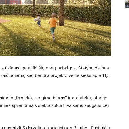
ą tikimasi gauti iki šių metų pabaigos. Statybų darbus
Skaičiuojama, kad bendra projekto vertė sieks apie 11,5
imėjo „Projektų rengimo biuras“ ir architektų studija
riniais sprendiniais siekta sukurti vaikams saugaus bei
pastatyti 6 darželius, kurie įsikurs Pilaitės, Pašilaičių,