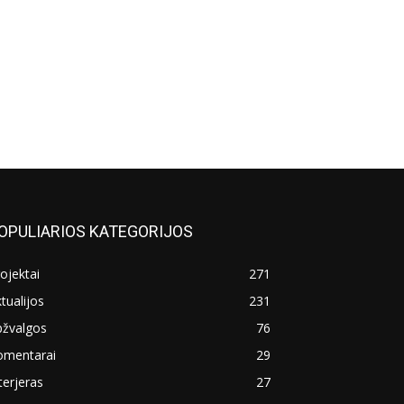
OPULIARIOS KATEGORIJOS
ojektai
271
tualijos
231
pžvalgos
76
omentarai
29
terjeras
27