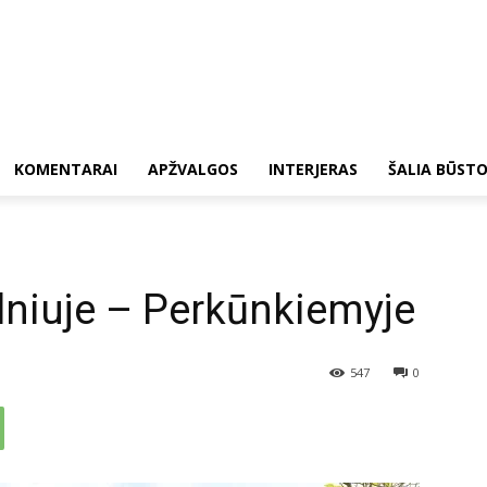
KOMENTARAI
APŽVALGOS
INTERJERAS
ŠALIA BŪST
ilniuje – Perkūnkiemyje
547
0