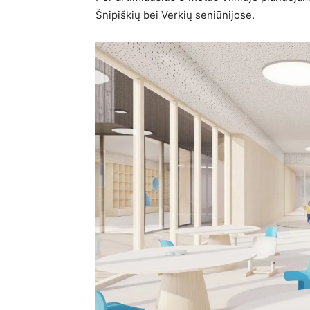
Šnipiškių bei Verkių seniūnijose.