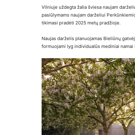
Vilniuje uždegta žalia šviesa naujam darželiu
pasiūlymams naujam darželiui Perkūnkiemio 
tikimasi pradėti 2025 metų pradžioje.
Naujas darželis planuojamas Bieliūnų gatvėje
formuojami lyg individualūs mediniai namai 