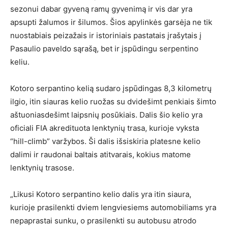
sezonui dabar gyveną ramų gyvenimą ir vis dar yra
apsupti žalumos ir šilumos. Šios apylinkės garsėja ne tik
nuostabiais peizažais ir istoriniais pastatais įrašytais į
Pasaulio paveldo sąrašą, bet ir įspūdingu serpentino
keliu.
Kotoro serpantino kelią sudaro įspūdingas 8,3 kilometrų
ilgio, itin siauras kelio ruožas su dvidešimt penkiais šimto
aštuoniasdešimt laipsnių posūkiais. Dalis šio kelio yra
oficiali FIA akredituota lenktynių trasa, kurioje vyksta
“hill-climb” varžybos. Ši dalis išsiskiria platesne kelio
dalimi ir raudonai baltais atitvarais, kokius matome
lenktynių trasose.
„Likusi Kotoro serpantino kelio dalis yra itin siaura,
kurioje prasilenkti dviem lengviesiems automobiliams yra
nepaprastai sunku, o prasilenkti su autobusu atrodo