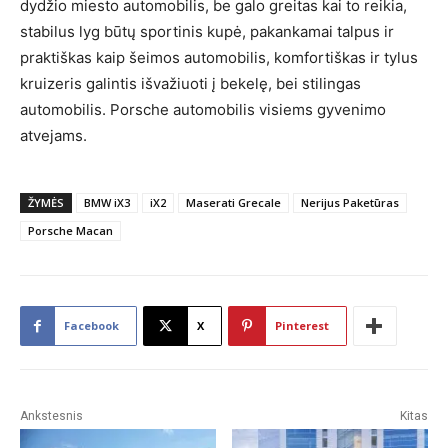
dydžio miesto automobilis, be galo greitas kai to reikia,
stabilus lyg būtų sportinis kupė, pakankamai talpus ir
praktiškas kaip šeimos automobilis, komfortiškas ir tylus
kruizeris galintis išvažiuoti į bekelę, bei stilingas
automobilis. Porsche automobilis visiems gyvenimo
atvejams.
ŽYMĖS
BMW iX3
iX2
Maserati Grecale
Nerijus Paketūras
Porsche Macan
Facebook
X
Pinterest
Ankstesnis
Kitas