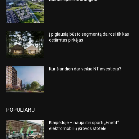
Į pigiausią būsto segmentą dairosi tik kas
dešimtas pirkėjas
Kur šiandien dar veikia NT investicija?
POPULIARU
Klaipėdoje – nauja itin sparti „Enefit“
elektromobilių įkrovos stotelė