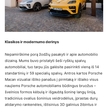
Klasikos ir modernumo derinys
Nepamirškime porą žodžių pasakyti ir apie automobilio
dizainą. Mums buvo pristatyti šeši ryškių spalvų
automobiliai, tuo tarpu jūs galėsite pasirinkti vieną iš 14
standartinių ir 59 specialių spalvų. Antros kartos Porsche
Macan vizualiai išliko panašus į pirmtaką ir išlaiko visus
naujiems Porsche automobiliams būdingus bruožus –
švelnios formos kėbulą ir išgaubtą šoninę langų liniją,
tradicinius ovalius šoninius veidrodėlius, įprastas durų
atidarymo rankenėles, ištisinius 3D galinius žibintus ir