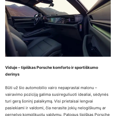
Viduje – tipiškas Porsche komforto ir sportiškumo
derinys
Būti už šio automobilio vairo nepaprastai malonu –
vairavimo poziciją galima susireguliuoti idealiai, sėdynės
turi gerą šoninį palaikymą. Visi prietaisai lengvai
pasiekiami ir valdomi, čia nerasite jokių nelogiškumų ar
pernelyg komplikuotų valdymų. Patogus tipiškas Porsche