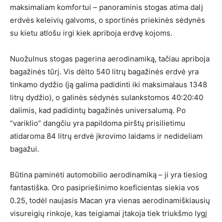
maksimaliam komfortui – panoraminis stogas atima dalį
erdvės keleivių galvoms, o sportinės priekinės sėdynės
su kietu atlošu irgi kiek apriboja erdvę kojoms.
Nuožulnus stogas pagerina aerodinamiką, tačiau apriboja
bagažinės tūrį. Vis dėlto 540 litrų bagažinės erdvė yra
tinkamo dydžio (ją galima padidinti iki maksimalaus 1348
litrų dydžio), o galinės sėdynės sulankstomos 40:20:40
dalimis, kad padidintų bagažinės universalumą. Po
“variklio” dangčiu yra papildoma pirštų prisilietimu
atidaroma 84 litrų erdvė įkrovimo laidams ir nedideliam
bagažui.
Būtina paminėti automobilio aerodinamiką – ji yra tiesiog
fantastiška. Oro pasipriešinimo koeficientas siekia vos
0.25, todėl naujasis Macan yra vienas aerodinamiškiausių
visureigių rinkoje, kas teigiamai įtakoja tiek triukšmo lygį