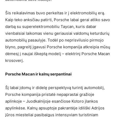
Šis reikalavimas buvo perkeltas ir į elektromobilių erą.
Kaip teko anksčiau patirti, Porsche labai gerai atliko savo
darbą su superelektromobiliu Taycan, kuris dabar
vienbalsiai laikomas vienu geriausiai valdomų keturdurių
automobilių pasaulyje. Todėl po neprisvilusio pirmojo
blyno, pagreitį įgavusi Porsche kompanija atkreipia mūsų
dėmesį į naujai iškeptą modelį – elektrinį Porsche Macan
krosoverį.
Porsche Macan ir kalnų serpantinai
Šį labai įdomų ir didelę perspektyvą turintį automobilį,
Porsche kompanija pristatė nepaprastai gražioje
aplinkoje – Juodkalnijoje esančiose Kotoro įlankos
apylinkėse. Kalnų apsuptoje pakrantėje idiliški Adrijos
jūros miesteliai pasibaigus intensyviam turistiniam