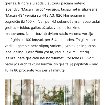
greitas. Ir nors šių žodžių autoriui pačiam neteko
išbandyti “Macan Turbo” versijos, tačiau net ir silpnesnė
“Macan 4S” versija su 448 AG, 820 Nm jėgaine ir
pagreičiu iki 100 km/val. per 4.1 sekundės yra nepaprastai
greitas – tokios galios užteks visiems lenkimo
manevrams. Net ir bazinė dviem ratais varoma versija
įsibėgėja iki 100 km/val. per 5.4 sekundės. Taigi, Macan
variklių gamoje nėra silpnų variantų, yra tik galingi arba
labai galingi. Gera žinia yra ta, kad jei akumuliatorių
išsikraunate greičiau nei norėtumėt, Porsche 800 voltų
baterijos architektūra leidžia itin greitai ją papildyti – nuo
10 iki 80 procentų vos per 21 minutę.