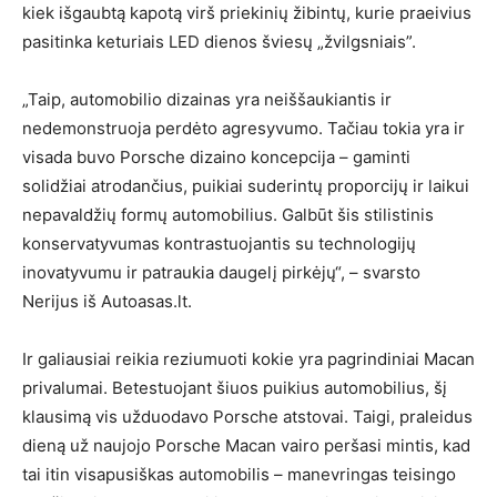
kiek išgaubtą kapotą virš priekinių žibintų, kurie praeivius
pasitinka keturiais LED dienos šviesų „žvilgsniais”.
„Taip, automobilio dizainas yra neiššaukiantis ir
nedemonstruoja perdėto agresyvumo. Tačiau tokia yra ir
visada buvo Porsche dizaino koncepcija – gaminti
solidžiai atrodančius, puikiai suderintų proporcijų ir laikui
nepavaldžių formų automobilius. Galbūt šis stilistinis
konservatyvumas kontrastuojantis su technologijų
inovatyvumu ir patraukia daugelį pirkėjų“, – svarsto
Nerijus iš Autoasas.lt.
Ir galiausiai reikia reziumuoti kokie yra pagrindiniai Macan
privalumai. Betestuojant šiuos puikius automobilius, šį
klausimą vis užduodavo Porsche atstovai. Taigi, praleidus
dieną už naujojo Porsche Macan vairo peršasi mintis, kad
tai itin visapusiškas automobilis – manevringas teisingo