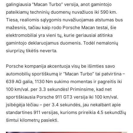
galingiausia “Macan Turbo” versija, anot gamintojo
pateikiamų techninių duomenų nuvažiuos iki 590 km.
Tiesa, realiomis sąlygomis nuvažiuojamas atstumas bus
mažesnis, tačiau kaip rodo Porsche Macan testai, šie
elektromobiliai yra vieni tų, kurie geriausiai atitinka
gamintojo deklaruojamus duomenis. Todėl nemalonių
siurprizų tikėtis neverta.
Porsche kompanija akcentuoja visų be išimties savo
automobilių sportiškumą ir “Macan Turbo” tai patvirtina –
639 AG galia, 1130 Nm sukimo momentas ir pagreitis iki
100 km/val. per 3.3 sekundės! Priminsime, kad net
sportiškiausia Porsche 911 GT3 versija iki 100 km/val.
įsibėgėja lėčiau – per 3.4 sekundės, jau nekalbant apie
standartines 911 versijas, kurioms prireikia 4.5 sekundžių
šimtui kilometrų pasiekti.