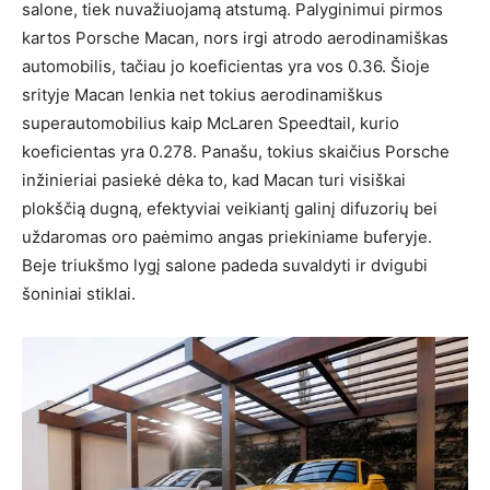
salone, tiek nuvažiuojamą atstumą. Palyginimui pirmos
kartos Porsche Macan, nors irgi atrodo aerodinamiškas
automobilis, tačiau jo koeficientas yra vos 0.36. Šioje
srityje Macan lenkia net tokius aerodinamiškus
superautomobilius kaip McLaren Speedtail, kurio
koeficientas yra 0.278. Panašu, tokius skaičius Porsche
inžinieriai pasiekė dėka to, kad Macan turi visiškai
plokščią dugną, efektyviai veikiantį galinį difuzorių bei
uždaromas oro paėmimo angas priekiniame buferyje.
Beje triukšmo lygį salone padeda suvaldyti ir dvigubi
šoniniai stiklai.