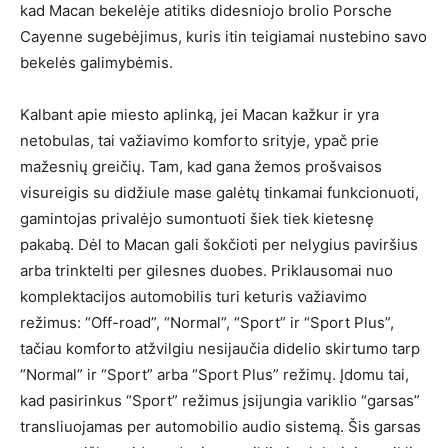
kad Macan bekelėje atitiks didesniojo brolio Porsche
Cayenne sugebėjimus, kuris itin teigiamai nustebino savo
bekelės galimybėmis.
Kalbant apie miesto aplinką, jei Macan kažkur ir yra
netobulas, tai važiavimo komforto srityje, ypač prie
mažesnių greičių. Tam, kad gana žemos prošvaisos
visureigis su didžiule mase galėtų tinkamai funkcionuoti,
gamintojas privalėjo sumontuoti šiek tiek kietesnę
pakabą. Dėl to Macan gali šokčioti per nelygius paviršius
arba trinktelti per gilesnes duobes. Priklausomai nuo
komplektacijos automobilis turi keturis važiavimo
režimus: “Off-road”, “Normal”, “Sport” ir “Sport Plus”,
tačiau komforto atžvilgiu nesijaučia didelio skirtumo tarp
“Normal” ir “Sport” arba “Sport Plus” režimų. Įdomu tai,
kad pasirinkus “Sport” režimus įsijungia variklio “garsas”
transliuojamas per automobilio audio sistemą. Šis garsas