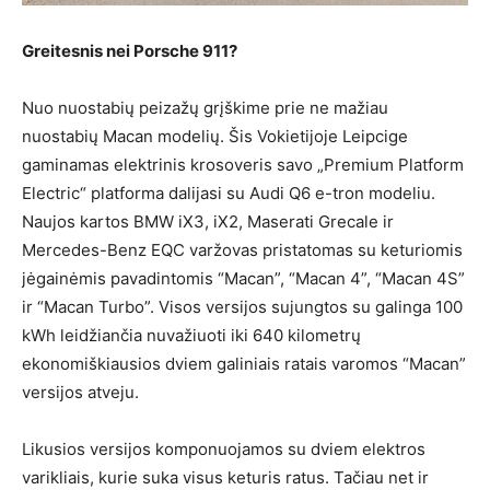
Greitesnis nei Porsche 911?
Nuo nuostabių peizažų grįškime prie ne mažiau
nuostabių Macan modelių. Šis Vokietijoje Leipcige
gaminamas elektrinis krosoveris savo „Premium Platform
Electric“ platforma dalijasi su Audi Q6 e-tron modeliu.
Naujos kartos BMW iX3, iX2, Maserati Grecale ir
Mercedes-Benz EQC varžovas pristatomas su keturiomis
jėgainėmis pavadintomis “Macan”, “Macan 4”, “Macan 4S”
ir “Macan Turbo”. Visos versijos sujungtos su galinga 100
kWh leidžiančia nuvažiuoti iki 640 kilometrų
ekonomiškiausios dviem galiniais ratais varomos “Macan”
versijos atveju.
Likusios versijos komponuojamos su dviem elektros
varikliais, kurie suka visus keturis ratus. Tačiau net ir