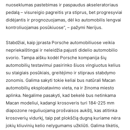
nuoseklumas pastebimas ir paspaudus akseleratoriaus
pedalą – visureigio pagreitis yra stiprus, bet progresyviai
didėjantis ir prognozuojamas, dėl ko automobilis lengvai
kontroliuojamas posūkiuose“, – pažymi Nerijus.
Stabdžiai, kaip įprasta Porsche automobiliuose veikia
nepriekaištingai ir neleidžia pajusti didelio automobilio
svorio. Tampa aišku kodėl Porsche kompanija šių
automobilių testavimui pasirinko šiuos vingiuotus kelius
su staigiais posūkiais, greitėjimo ir stipraus stabdymo
zonomis. Galima sakyti tokie keliai bus natūrali Macan
automobilių eksploatavimo vieta, na ir žinoma miesto
aplinka. Negalime pasakyti, kad bekelė bus netinkama
Macan modeliui, kadangi krosoveris turi 184-225 mm
diapozone reguliuojamą prošvaisos aukštį, kas atitinka
krosoverių vidurkį, taip pat plokščią dugną kuriame nėra
jokių kliuvinių kelio nelygumams užkliūti. Galima tikėtis,