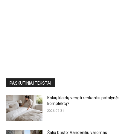
PASKUTINIAI TEKSTAI
Kokių klaidų vengti renkantis patalynės
komplektą?
2026-07-31
Šalia būsto: Vandeniliu varomas