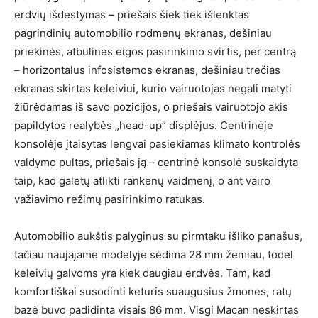
erdvių išdėstymas – priešais šiek tiek išlenktas
pagrindinių automobilio rodmenų ekranas, dešiniau
priekinės, atbulinės eigos pasirinkimo svirtis, per centrą
– horizontalus infosistemos ekranas, dešiniau trečias
ekranas skirtas keleiviui, kurio vairuotojas negali matyti
žiūrėdamas iš savo pozicijos, o priešais vairuotojo akis
papildytos realybės „head-up” displėjus. Centrinėje
konsolėje įtaisytas lengvai pasiekiamas klimato kontrolės
valdymo pultas, priešais ją – centrinė konsolė suskaidyta
taip, kad galėtų atlikti rankenų vaidmenį, o ant vairo
važiavimo režimų pasirinkimo ratukas.
Automobilio aukštis palyginus su pirmtaku išliko panašus,
tačiau naujajame modelyje sėdima 28 mm žemiau, todėl
keleivių galvoms yra kiek daugiau erdvės. Tam, kad
komfortiškai susodinti keturis suaugusius žmones, ratų
bazė buvo padidinta visais 86 mm. Visgi Macan neskirtas