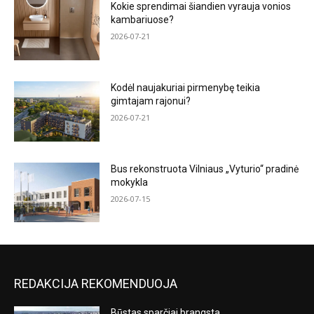
Kokie sprendimai šiandien vyrauja vonios
kambariuose?
2026-07-21
Kodėl naujakuriai pirmenybę teikia
gimtajam rajonui?
2026-07-21
Bus rekonstruota Vilniaus „Vyturio“ pradinė
mokykla
2026-07-15
REDAKCIJA REKOMENDUOJA
Būstas sparčiai brangsta