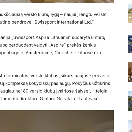
aukščiausią verslo klubų lygą – naujai įrengtu verslo
utinė bendrovė „Swissport International Ltd.“.
anija „Swissport Aspire Lithuania“ sudaryta 8 metų
lubą perduodant valdyti „Aspire” prekės ženklui.
Kopenhagoje, Amsterdame, Ciuriche ir kituose oro
to terminalus, verslo klubas įsikurs naujose erdvėse,
tisą kompleksą kokybiškų paslaugų. Pokyčius užtikrins
 daugiau nei 80 verslo klubų įvairiose šalyse“, – teigia
tamento direktorė Gintarė Norvilaitė-Tautevičė.