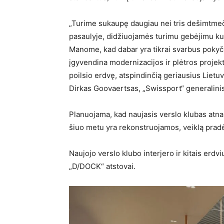
„Turime sukaupę daugiau nei tris dešimtmeči
pasaulyje, didžiuojamės turimu gebėjimu kur
Manome, kad dabar yra tikrai svarbus pokyčių
įgyvendina modernizacijos ir plėtros projekt
poilsio erdvę, atspindinčią geriausius Lietu
Dirkas Goovaertsas, „Swissport“ generalinis
Planuojama, kad naujasis verslo klubas atna
šiuo metu yra rekonstruojamos, veiklą prad
Naujojo verslo klubo interjero ir kitais er
„D/DOCK“ atstovai.