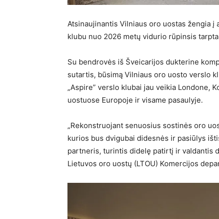
Atsinaujinantis Vilniaus oro uostas žengia į 
klubu nuo 2026 metų vidurio rūpinsis tarpta
Su bendrovės iš Šveicarijos dukterine komp
sutartis, būsimą Vilniaus oro uosto verslo k
„Aspire” verslo klubai jau veikia Londone, 
uostuose Europoje ir visame pasaulyje.
„Rekonstruojant senuosius sostinės oro uos
kurios bus dvigubai didesnės ir pasiūlys iš
partneris, turintis didelę patirtį ir valdantis
Lietuvos oro uostų (LTOU) Komercijos depar