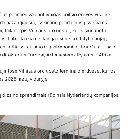
us patirties valdant įvairias poilsio erdves visame
ti pažangiausią, išskirtinę patirtį mūsų svečiams.
 laikotarpis Vilniaus oro uostui, kuris šiuo metu
us. Labai laukiame, kai galėsime pristatyti naująją
vos kultūros, dizaino ir gastronomijos bruožus“, – sako
 direktorius Europai, Artimiesiems Rytams ir Afrikai.
ujintose Vilniaus oro uosto terminalo erdvėse, kurios
ės 2026 metų viduryje.
dvių dizaino sprendimais rūpinsis Nyderlandų kompanijos