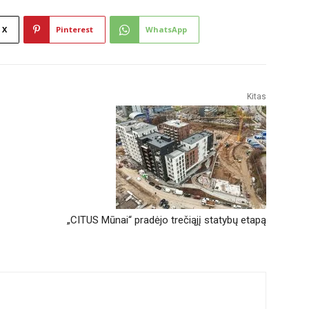
X
Pinterest
WhatsApp
Kitas
„CITUS Mūnai“ pradėjo trečiąjį statybų etapą