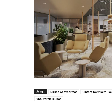
ŽYMĖS
Dirkas Goovaertsas
Gintarė Norvilaitė-Ta
VNO verslo klubas