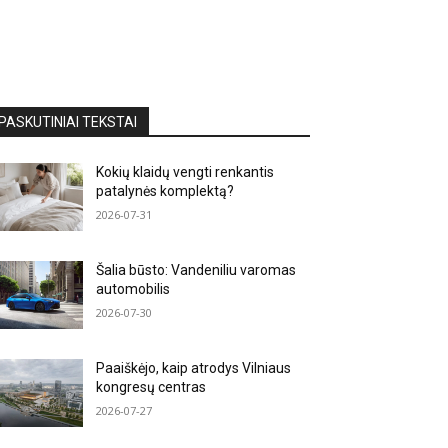
PASKUTINIAI TEKSTAI
Kokių klaidų vengti renkantis
patalynės komplektą?
2026-07-31
Šalia būsto: Vandeniliu varomas
automobilis
2026-07-30
Paaiškėjo, kaip atrodys Vilniaus
kongresų centras
2026-07-27