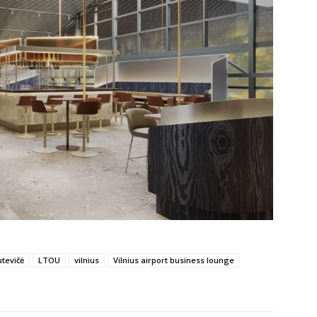
utevičė
LTOU
vilnius
Vilnius airport business lounge