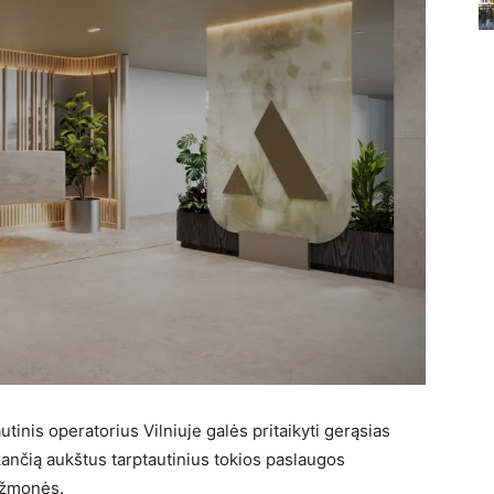
autinis operatorius Vilniuje galės pritaikyti gerąsias
inkančią aukštus tarptautinius tokios paslaugos
s žmonės.