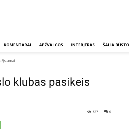
KOMENTARAI
APŽVALGOS
INTERJERAS
ŠALIA BŪST
ažįstamai
lo klubas pasikeis
327
0