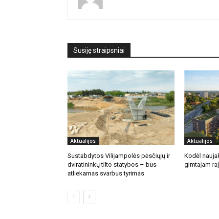
Susiję straipsniai
Aktualijos
Aktualijos
Sustabdytos Vilijampolės pėsčiųjų ir
Kodėl naujak
dviratininkų tilto statybos – bus
gimtajam ra
atliekamas svarbus tyrimas