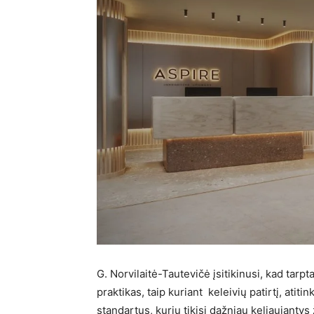
G. Norvilaitė-Tautevičė įsitikinusi, kad tarpt
praktikas, taip kuriant keleivių patirtį, atit
standartus, kurių tikisi dažniau keliaujanty