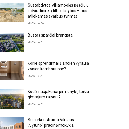
Sustabdytos Vilijampolės pėsčiųjų
ir dviratininkų tilto statybos – bus
atliekamas svarbus tyrimas
2026-07-24
Būstas sparčiai brangsta
2026-07-23
Kokie sprendimai šiandien vyrauja
vonios kambariuose?
2026-07-21
Kodėl naujakuriai pirmenybę teikia
gimtajam rajonui?
2026-07-21
Bus rekonstruota Vilniaus
„Vyturio“ pradinė mokykla