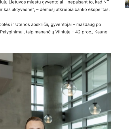
iųjų Lietuvos miestų gyventojai – nepaisant to, kad NT
r kas aktyvesnė“, – dėmesį atkreipia banko ekspertas.
mpolės ir Utenos apskričių gyventojai – maždaug po
. Palyginimui, taip manančių Vilniuje – 42 proc., Kaune