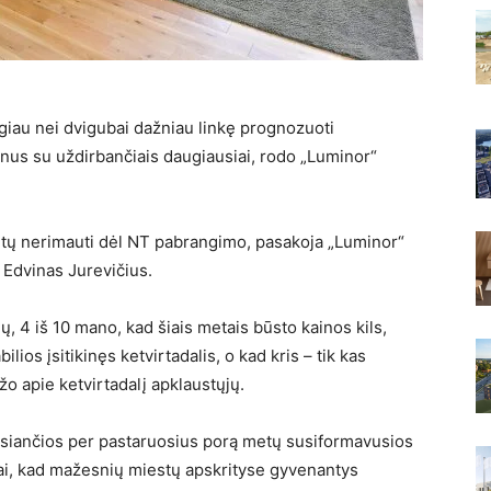
giau nei dvigubai dažniau linkę prognozuoti
nus su uždirbančiais daugiausiai, rodo „Luminor“
ikėtų nerimauti dėl NT pabrangimo, pasakoja „Luminor“
Edvinas Jurevičius.
 4 iš 10 mano, kad šiais metais būsto kainos kils,
ios įsitikinęs ketvirtadalis, o kad kris – tik kas
 apie ketvirtadalį apklaustųjų.
itęsiančios per pastaruosius porą metų susiformavusios
tai, kad mažesnių miestų apskrityse gyvenantys