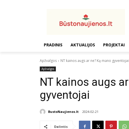
PRADINIS
AKTUALIJOS
PROJEKTAI
Apžvalgos
NT kainos augs ar ne? Ką mano gyventojai
Apžvalgos
NT kainos augs a
gyventojai
BustoNaujienos.lt
2024-02-21
Dalintis