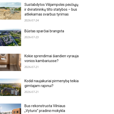
Sustabdytos Vilijampolės pėsčiųjų
ir dviratininkų tilto statybos – bus
atliekamas svarbus tyrimas
2026-07-24
Būstas sparčiai brangsta
2026-07-23
Kokie sprendimai šiandien vyrauja
vonios kambariuose?
2026-07-21
Kodėl naujakuriai pirmenybę teikia
gimtajam rajonui?
2026-07-21
Bus rekonstruota Vilniaus
„Vyturio“ pradinė mokykla