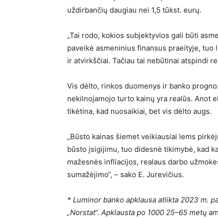
uždirbančių daugiau nei 1,5 tūkst. eurų.
„Tai rodo, kokios subjektyvios gali būti a
paveikė asmeninius finansus praeityje, tuo la
ir atvirkščiai. Tačiau tai nebūtinai atspindi re
Vis dėlto, rinkos duomenys ir banko prognoz
nekilnojamojo turto kainų yra realūs. Anot e
tikėtina, kad nuosaikiai, bet vis dėlto augs.
„Būsto kainas šiemet veikiausiai lems pirkė
būsto įsigijimu, tuo didesnė tikimybė, kad ka
mažesnės infliacijos, realaus darbo užmok
sumažėjimo“, – sako E. Jurevičius.
* Luminor banko apklausa atlikta 2023 m. p
„Norstat“. Apklausta po 1000 25–65 metų amž