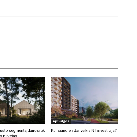
Apžvalgos
būsto segmentą dairosi tik
Kur šiandien dar veikia NT investicija?
s pirkėjas