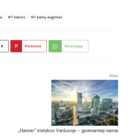
sa
NT kainos
NT kainų augimas
X
Pinterest
WhatsApp
Kitas
„Hanner“ statybos Varšuvoje – gyvenamieji namai