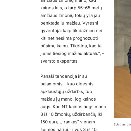
amžiaus žmonių mano, kad
kainos kils, o tarp 55–65 metų
amžiaus žmonių tokių yra jau
penktadaliu mažiau. Vyresni
gyventojai kaip tik dažniau nei
kiti net nesiima prognozuoti
būsimų kainų. Tikėtina, kad tai
jiems tiesiog mažiau aktualu“, –
svarsto ekspertas.
Panaši tendencija ir su
pajamomis – kuo didesnis
apklaustųjų uždarbis, tuo
mažiau jų mano, jog kainos
augs. Kad NT kainos augs mano
8 iš 10 žmonių, uždirbančių iki
150 eurų „į rankas“ vienam
Edvinas Jur
šeimos nariui, ir vos 3 iš 10,