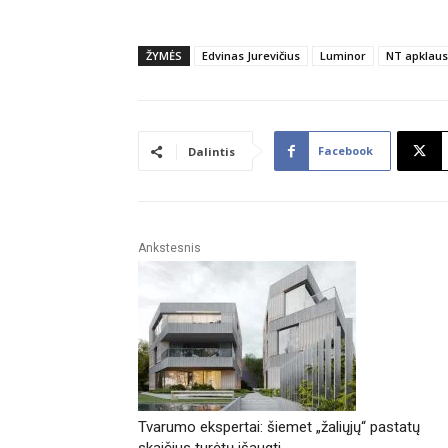
ŽYMĖS
Edvinas Jurevičius
Luminor
NT apklau
Facebook
Dalintis
Ankstesnis
Tvarumo ekspertai: šiemet „žaliųjų“ pastatų