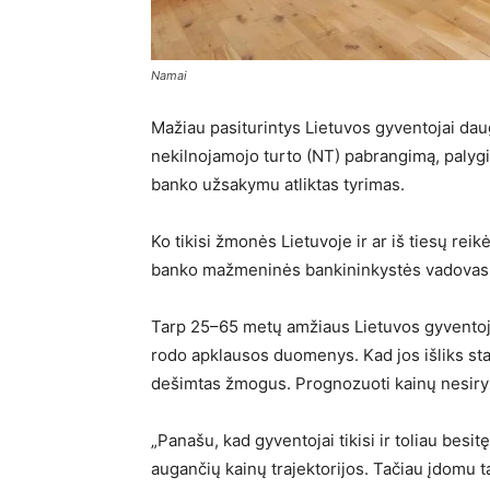
Namai
Mažiau pasiturintys Lietuvos gyventojai dau
nekilnojamojo turto (NT) pabrangimą, palygi
banko užsakymu atliktas tyrimas.
Ko tikisi žmonės Lietuvoje ir ar iš tiesų re
banko mažmeninės bankininkystės vadovas 
Tarp 25–65 metų amžiaus Lietuvos gyventojų,
rodo apklausos duomenys. Kad jos išliks stabil
dešimtas žmogus. Prognozuoti kainų nesiryžo
„Panašu, kad gyventojai tikisi ir toliau bes
augančių kainų trajektorijos. Tačiau įdomu 