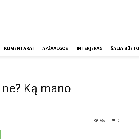
KOMENTARAI
APŽVALGOS
INTERJERAS
ŠALIA BŪST
r ne? Ką mano
662
0