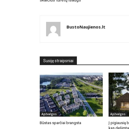
skaičius turėtų išaugti
BustoNaujienos.lt
Susiję straipsniai
Apžvalgos
Apžvalgos
Būstas sparčiai brangsta
Į pigiausią 
kas dešimta