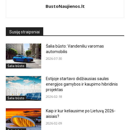
BustoNaujienos.lt
Susiję straipsniai
Šalia būsto: Vandeniliu varomas
automobilis
2026-07-30
Šalia būsto
Estijoje startavo didžiausias saulės
energijos gamybos ir kaupimo hibridinis
projektas
2026-02-18
Šalia būsto
Kaip ir kur keliausime po Lietuvą 2026-
aisiais?
2026-02-09