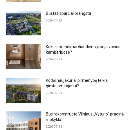
Būstas sparčiai brangsta
2026-07-23
Kokie sprendimai šiandien vyrauja vonios
kambariuose?
2026-07-21
Kodėl naujakuriai pirmenybę teikia
gimtajam rajonui?
2026-07-21
Bus rekonstruota Vilniaus „Vyturio“ pradinė
mokykla
2026-07-15