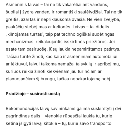
Asmeninis laivas – tai ne tik vakarėliai ant vandens,
šuoliai į žydrą vandenį ir romantiški saulėlydžiai. Tai ne tik
greitis, azartas ir nepriklausoma dvasia. Ne vien žvejyba,
paukščių stebėjimas ar kelionės. Laivas – tai didelis
„kilnojamas turtas“, taip pat technologiškai sudėtingas
mechanizmas, reikalaujantis išskirtinės priežiūros. Jei
esate tam pasiruošę, jūsų laukia nepamirštamos patirtys.
Tačiau turite žinoti, kad kaip ir asmeniniam automobiliui
ar lėktuvui, laivui taikoma nemažai taisyklių ir apribojimų,
kuriuos reikia žinoti kiekvienam jau turinčiam ar
planuojančiam šį brangų, tačiau nepakartojamą hobį.
Pradžioje – susirasti uostą
Rekomendacijas laivų savininkams galima suskirstyti į dvi
pagrindines dalis – vienokie rūpesčiai laukia tų, kurie
ketina įsigyti laivą, kitokie – tų, kurie savo transporto