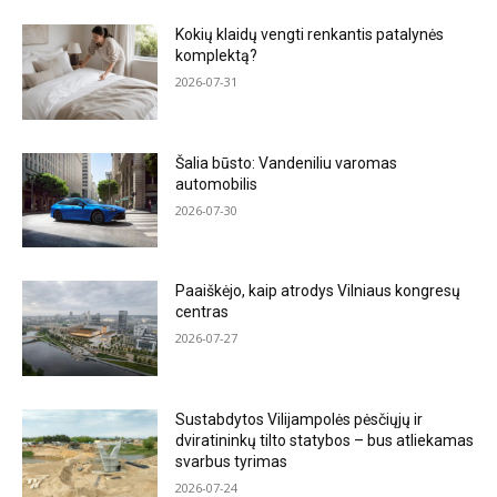
Kokių klaidų vengti renkantis patalynės
komplektą?
2026-07-31
Šalia būsto: Vandeniliu varomas
automobilis
2026-07-30
Paaiškėjo, kaip atrodys Vilniaus kongresų
centras
2026-07-27
Sustabdytos Vilijampolės pėsčiųjų ir
dviratininkų tilto statybos – bus atliekamas
svarbus tyrimas
2026-07-24