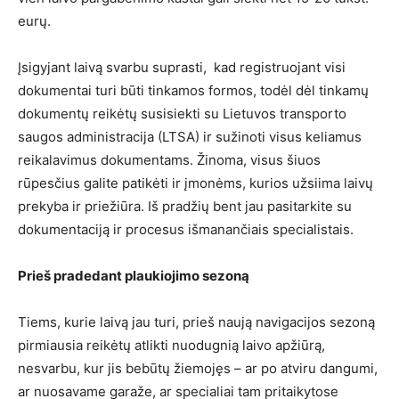
eurų.
Įsigyjant laivą svarbu suprasti, kad registruojant visi
dokumentai turi būti tinkamos formos, todėl dėl tinkamų
dokumentų reikėtų susisiekti su Lietuvos transporto
saugos administracija (LTSA) ir sužinoti visus keliamus
reikalavimus dokumentams. Žinoma, visus šiuos
rūpesčius galite patikėti ir įmonėms, kurios užsiima laivų
prekyba ir priežiūra. Iš pradžių bent jau pasitarkite su
dokumentaciją ir procesus išmanančiais specialistais.
Prieš pradedant plaukiojimo sezoną
Tiems, kurie laivą jau turi, prieš naują navigacijos sezoną
pirmiausia reikėtų atlikti nuodugnią laivo apžiūrą,
nesvarbu, kur jis bebūtų žiemojęs – ar po atviru dangumi,
ar nuosavame garaže, ar specialiai tam pritaikytose