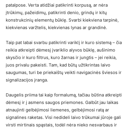
patalpose. Verta atidžiai patikrinti korpusą, ar nėra
įtrūkimų, pažeidimų, patikrinti denio, grindų ir kitų
konstrukcinių elementų būklę. Svarbi kiekviena tarpinė,
kiekvienas varžtelis, kiekvienas lynas ar grandinė.
Taip pat labai svarbu patikrinti variklį ir kuro sistemą – čia
reikia atkreipti dėmesį įvariklio alyvos būklę, aušinimo
skysčio ir kuro filtrus, kuro žarnas ir jungtis – jei reikia,
juos privalu pakeisti. Tam, kad būtų užtikrintas laivo
saugumas, turi be priekaištų veikti navigacinės šviesos ir
signalizacijos įranga.
Daugelis priima tai kaip formalumą, tačiau būtina atkreipti
dėmesį ir į asmens saugos priemones. Galbūt jau laikas
atnaujinti gelbėjimosi liemenes, gelbėjimosi ratą ar
signalines raketas. Visi nedideli laivo trūkumai jūroje gali
virsti mirtinais spąstais, todėl nėra nieko nesvarbaus ir