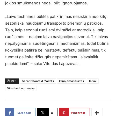
jokios smulkmenos negali būti ignoruojamos.
„Laivo techninės būklės patikrinimas nesiskiria nuo kitų
sezoniškai naudojamų transporto priemonių patikros.
Taip, kaip sezonui ruošiami dviračiai ar motociklai, taip
ruošiamės ir naujam laivo navigacijos sezonui. Tik laivas
nepalyginamai sudėtingesnis mechanizmas, todėl būtina
kokybiška patikra bei nustatytų defektų pašalinimas, tik
tuomet galėsite džiaugtis nepamirštamu laisvalaikiu
plaukiodami“, – sako Vitoldas Lapuzovas.
ŽYMĖS
Garant Boats & Yachts
kilnojamas turtas
laivai
Vitoldas Lapuzovas
Facebook
X
Pinterest