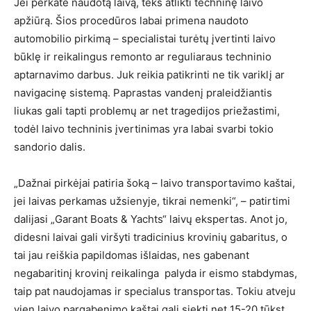
Jei perkate naudotą laivą, teks atlikti techninę laivo
apžiūrą. Šios procedūros labai primena naudoto
automobilio pirkimą – specialistai turėtų įvertinti laivo
būklę ir reikalingus remonto ar reguliaraus techninio
aptarnavimo darbus. Juk reikia patikrinti ne tik variklį ar
navigacinę sistemą. Paprastas vandenį praleidžiantis
liukas gali tapti problemų ar net tragedijos priežastimi,
todėl laivo techninis įvertinimas yra labai svarbi tokio
sandorio dalis.
„Dažnai pirkėjai patiria šoką – laivo transportavimo kaštai,
jei laivas perkamas užsienyje, tikrai nemenki“, – patirtimi
dalijasi „Garant Boats & Yachts“ laivų ekspertas. Anot jo,
didesni laivai gali viršyti tradicinius krovinių gabaritus, o
tai jau reiškia papildomas išlaidas, nes gabenant
negabaritinį krovinį reikalinga palyda ir eismo stabdymas,
taip pat naudojamas ir specialus transportas. Tokiu atveju
vien laivo pargabenimo kaštai gali siekti net 15-20 tūkst.