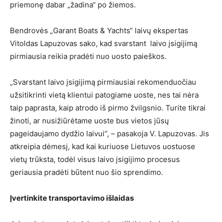
priemonę dabar „žadina“ po žiemos.
Bendrovės „Garant Boats & Yachts“ laivų ekspertas
Vitoldas Lapuzovas sako, kad svarstant laivo įsigijimą
pirmiausia reikia pradėti nuo uosto paieškos.
„Svarstant laivo įsigijimą pirmiausiai rekomenduočiau
užsitikrinti vietą klientui patogiame uoste, nes tai nėra
taip paprasta, kaip atrodo iš pirmo žvilgsnio. Turite tikrai
žinoti, ar nusižiūrėtame uoste bus vietos jūsų
pageidaujamo dydžio laivui“, – pasakoja V. Lapuzovas. Jis
atkreipia dėmesį, kad kai kuriuose Lietuvos uostuose
vietų trūksta, todėl visus laivo įsigijimo procesus
geriausia pradėti būtent nuo šio sprendimo.
Įvertinkite transportavimo išlaidas