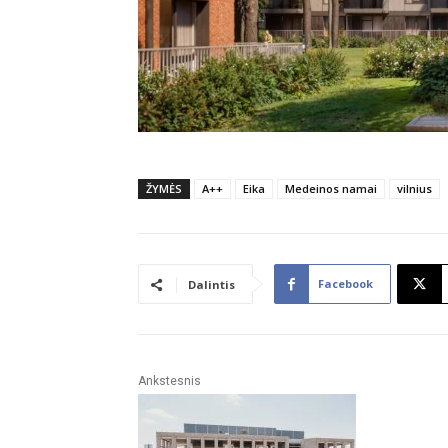
ŽYMĖS
A++
Eika
Medeinos namai
vilnius
Facebook
Dalintis
Ankstesnis