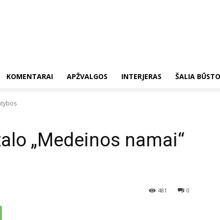
KOMENTARAI
APŽVALGOS
INTERJERAS
ŠALIA BŪST
atybos
alo „Medeinos namai“
481
0