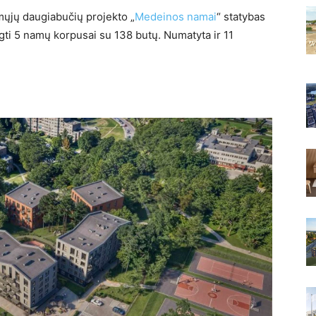
ųjų daugiabučių projekto „
Medeinos namai
“ statybas
gti 5 namų korpusai su 138 butų. Numatyta ir 11