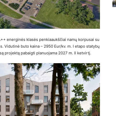
 A++ energinės klasės penkiaaukščiai namų korpusai su
. Vidutinė buto kaina – 2950 Eur/kv. m. I etapo statybų
ą projektą pabaigti planuojama 2027 m. II ketvirtį.