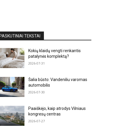
PASKUTINIAI TEKSTAI
Kokių klaidų vengti renkantis
patalynės komplektą?
2026-07-31
Šalia būsto: Vandeniliu varomas
automobilis
2026-07-30
Paaiškėjo, kaip atrodys Vilniaus
kongresų centras
2026-07-27