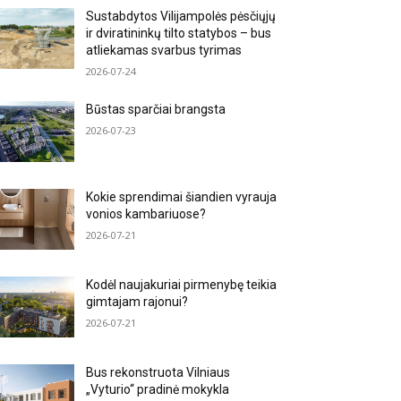
Sustabdytos Vilijampolės pėsčiųjų
ir dviratininkų tilto statybos – bus
atliekamas svarbus tyrimas
2026-07-24
Būstas sparčiai brangsta
2026-07-23
Kokie sprendimai šiandien vyrauja
vonios kambariuose?
2026-07-21
Kodėl naujakuriai pirmenybę teikia
gimtajam rajonui?
2026-07-21
Bus rekonstruota Vilniaus
„Vyturio“ pradinė mokykla