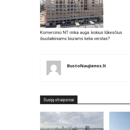
Komercinio NT rinka auga: kokius lūkesčius
šiuolaikiniams biurams kelia verslas?
BustoNaujienos.lt
Susiję straipsniai