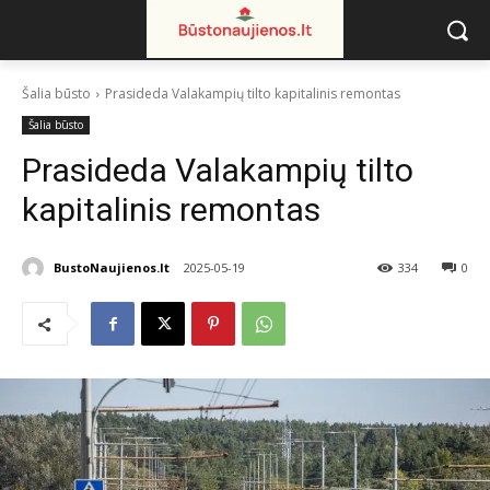
Šalia būsto
Prasideda Valakampių tilto kapitalinis remontas
Šalia būsto
Prasideda Valakampių tilto
kapitalinis remontas
BustoNaujienos.lt
2025-05-19
334
0