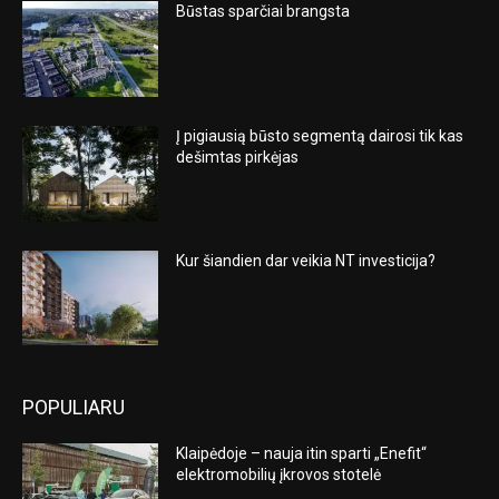
Būstas sparčiai brangsta
Į pigiausią būsto segmentą dairosi tik kas
dešimtas pirkėjas
Kur šiandien dar veikia NT investicija?
POPULIARU
Klaipėdoje – nauja itin sparti „Enefit“
elektromobilių įkrovos stotelė