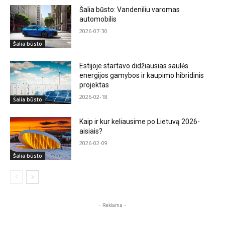
Šalia būsto: Vandeniliu varomas
automobilis
2026-07-30
Šalia būsto
Estijoje startavo didžiausias saulės
energijos gamybos ir kaupimo hibridinis
projektas
2026-02-18
Šalia būsto
Kaip ir kur keliausime po Lietuvą 2026-
aisiais?
2026-02-09
Šalia būsto
- Reklama -