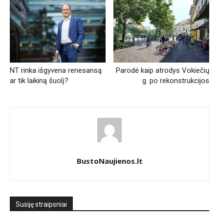
NT rinka išgyvena renesansą
Parodė kaip atrodys Vokiečių
ar tik laikiną šuolį?
g. po rekonstrukcijos
BustoNaujienos.lt
Susiję straipsniai