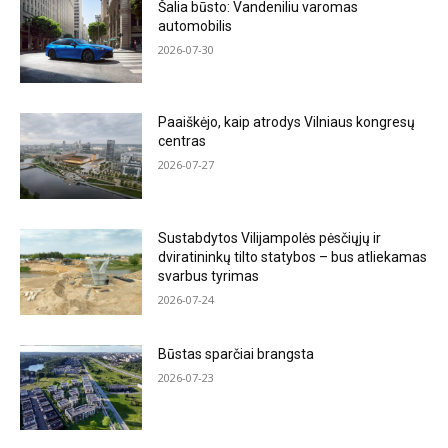
Šalia būsto: Vandeniliu varomas
automobilis
2026-07-30
Paaiškėjo, kaip atrodys Vilniaus kongresų
centras
2026-07-27
Sustabdytos Vilijampolės pėsčiųjų ir
dviratininkų tilto statybos – bus atliekamas
svarbus tyrimas
2026-07-24
Būstas sparčiai brangsta
2026-07-23