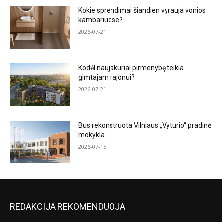
Kokie sprendimai šiandien vyrauja vonios
kambariuose?
2026-07-21
Kodėl naujakuriai pirmenybę teikia
gimtajam rajonui?
2026-07-21
Bus rekonstruota Vilniaus „Vyturio“ pradinė
mokykla
2026-07-15
REDAKCIJA REKOMENDUOJA