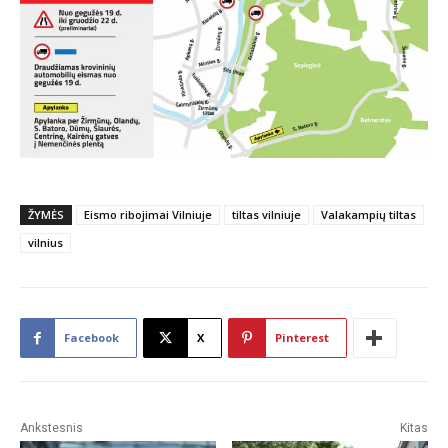
ŽYMĖS
Eismo ribojimai Vilniuje
tiltas vilniuje
Valakampių tiltas
vilnius
Facebook
X
Pinterest
Ankstesnis
Kitas