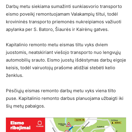
Darbų metu siekiama sumažinti sunkiasvorio transporto
eismo poveikį remontuojamam Valakampių tiltui, todėl
krovininės transporto priemonės nukreipiamos važiuoti
apylanka per S. Batoro, Šiaurės ir Kairėnų gatves.
Kapitalinio remonto metu eismas tiltu vyks dviem
juostomis, neatskiriant viešojo transporto nuo lengvųjų
automobilių srauto. Eismo juostų išdėstymas darbų eigoje
keisis, todėl vairuotojų prašome atidžiai stebėti kelio
ženklus.
Pėsčiųjų eismas remonto darbų metu vyks viena tilto
puse. Kapitalinio remonto darbus planuojama užbaigti iki
šių metų pabaigos.