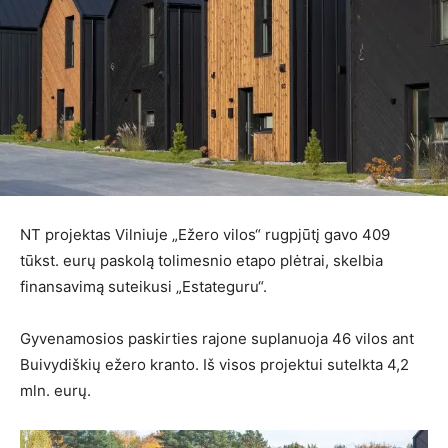
NT projektas Vilniuje „Ežero vilos“ rugpjūtį gavo 409
tūkst. eurų paskolą tolimesnio etapo plėtrai, skelbia
finansavimą suteikusi „Estateguru“.
Gyvenamosios paskirties rajone suplanuoja 46 vilos ant
Buivydiškių ežero kranto. Iš visos projektui sutelkta 4,2
mln. eurų.