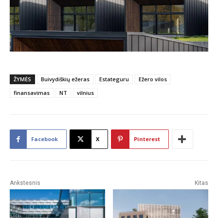
ŽYMĖS
Buivydiškių ežeras
Estateguru
Ežero vilos
finansavimas
NT
vilnius
Facebook
X
Pinterest
Ankstesnis
Kitas