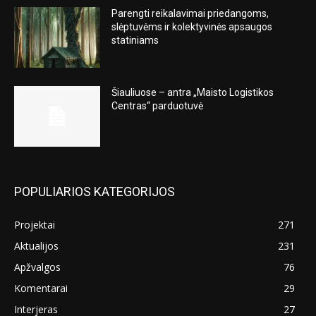
Parengti reikalavimai priedangoms,
slėptuvėms ir kolektyvinės apsaugos
statiniams
Šiauliuose – antra „Maisto Logistikos
Centras“ parduotuvė
POPULIARIOS KATEGORIJOS
Projektai
271
Aktualijos
231
Apžvalgos
76
Komentarai
29
Interjeras
27