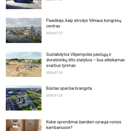
Paaiškėjo, kaip atrodys Vilniaus kongresų
centras
2026-07-27
Sustabdytos Vilijampolės pėsčiųjų ir
dviratininkų tilto statybos – bus atliekamas
svarbus tyrimas
2026-07-24
Būstas sparčiai brangsta
2026-07-23
Kokie sprendimai šiandien vyrauja vonios
kambariuose?