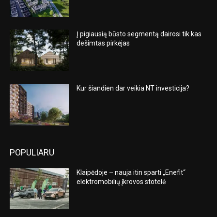
Į pigiausią būsto segmentą dairosi tik kas
dešimtas pirkėjas
Kur šiandien dar veikia NT investicija?
POPULIARU
Klaipėdoje – nauja itin sparti „Enefit“
elektromobilių įkrovos stotelė