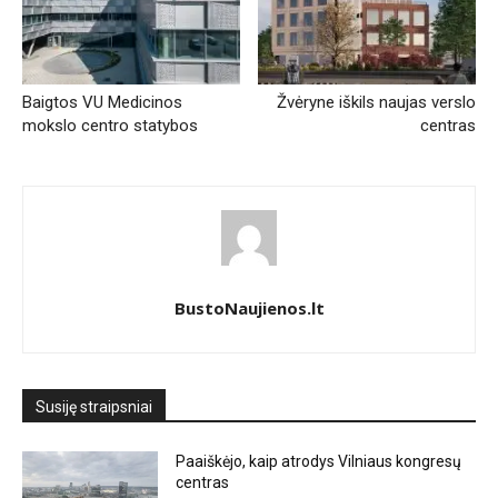
Baigtos VU Medicinos
Žvėryne iškils naujas verslo
mokslo centro statybos
centras
BustoNaujienos.lt
Susiję straipsniai
Paaiškėjo, kaip atrodys Vilniaus kongresų
centras