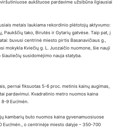
i viršutiniuose aukštuose pardavime užsibūna ilgiausiai
usiais metais laukiama rekordinio plėtotojų aktyvumo:
 Paukščių tako, Birutės ir Gytarių gatvėse. Taip pat, į
tai: buvusi centrinė miesto pirtis Basanavičiaus g.,
si mokykla Kviečių g. L. Juozaičio nuomone, šie nauji
io šiauliečių susidomėjimo nauja statyba.
, pernai fiksuotas 5-6 proc. metinis kainų augimas,
utai pardavimui. Kvadratinio metro nuomos kaina
e 8-9 Eur/mėn.
ejų kambarių buto nuomos kaina gyvenamuosiuose
 Eur/mėn., o centrinėje miesto dalyje – 350-700