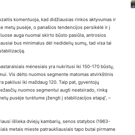
zaitis komentuoja, kad didžiausias rinkos aktyvumas ir
e metų pusėje, o panašios tendencijos persikėlė ir į
uliuose auga nuomai skirto būsto pasiūla, antrosios
ausiai bus minimalus dėl nedidelių sumų, tad visa tai
tabilizaciją.
staraisiais mėnesiais yra nukritusi iki 150-170 būstų,
gimui. Vis dėlto nuomos segmente matomas atvirkštinis
ra pakilusi iki maždaug 120. Taip pat, gyventojų
riežasčių nuomos segmentui augti neatsirado, rinką
metų pusėje turėtume įžengti į stabilizacijos etapą“, –
ausi išlieka dviejų kambarių, senos statybos (1963-
isiais metais mieste patraukliausiais tapo butai pirmame