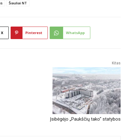
us
Šiauliai NT
X
Pinterest
WhatsApp
Kitas
Įsibėgėjo „Paukščių tako“ statybos