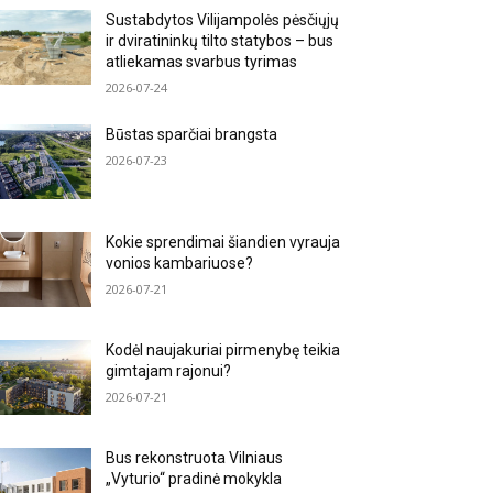
Sustabdytos Vilijampolės pėsčiųjų
ir dviratininkų tilto statybos – bus
atliekamas svarbus tyrimas
2026-07-24
Būstas sparčiai brangsta
2026-07-23
Kokie sprendimai šiandien vyrauja
vonios kambariuose?
2026-07-21
Kodėl naujakuriai pirmenybę teikia
gimtajam rajonui?
2026-07-21
Bus rekonstruota Vilniaus
„Vyturio“ pradinė mokykla