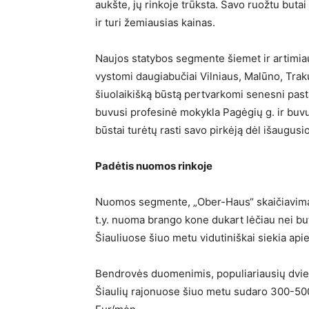
aukšte, jų rinkoje trūksta. Savo ruožtu buta
ir turi žemiausias kainas.
Naujos statybos segmente šiemet ir artimia
vystomi daugiabučiai Vilniaus, Malūno, Trakų,
šiuolaikišką būstą pertvarkomi senesni pasta
buvusi profesinė mokykla Pagėgių g. ir buvu
būstai turėtų rasti savo pirkėją dėl išaugus
Padėtis nuomos rinkoje
Nuomos segmente, „Ober-Haus“ skaičiavimais
t.y. nuoma brango kone dukart lėčiau nei b
Šiauliuose šiuo metu vidutiniškai siekia api
Bendrovės duomenimis, populiariausių dvi
Šiaulių rajonuose šiuo metu sudaro 300-500