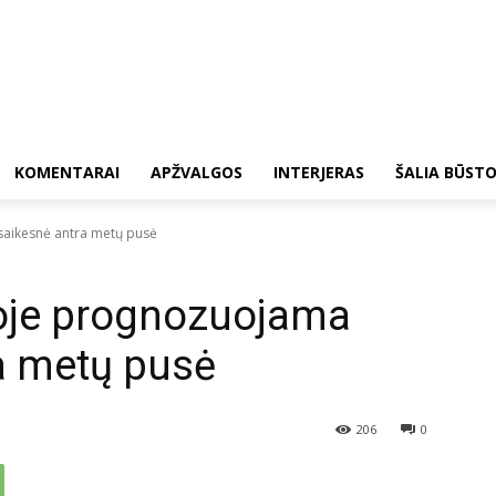
KOMENTARAI
APŽVALGOS
INTERJERAS
ŠALIA BŪST
saikesnė antra metų pusė
koje prognozuojama
a metų pusė
206
0