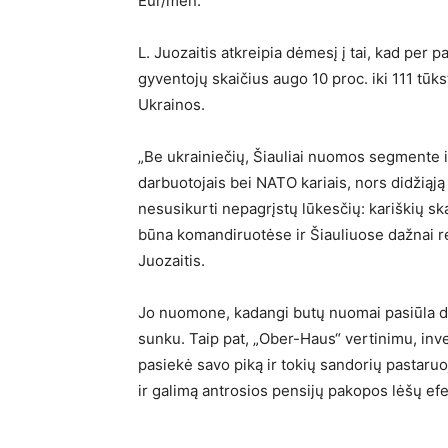
Eur/mėn.
L. Juozaitis atkreipia dėmesį į tai, kad per 
gyventojų skaičius augo 10 proc. iki 111 tūks
Ukrainos.
„Be ukrainiečių, Šiauliai nuomos segmente iš
darbuotojais bei NATO kariais, nors didžiąją
nesusikurti nepagrįstų lūkesčių: kariškių ska
būna komandiruotėse ir Šiauliuose dažnai 
Juozaitis.
Jo nuomone, kadangi butų nuomai pasiūla dab
sunku. Taip pat, „Ober-Haus“ vertinimu, inv
pasiekė savo piką ir tokių sandorių pastaru
ir galimą antrosios pensijų pakopos lėšų efe