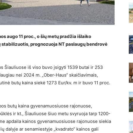
s augo 11 proc., o šių metų pradžia išlaiko
tų stabilizuotis, prognozuoja NT paslaugų bendrovė
Šiauliuose iš viso buvo įsigyti 1539 butai ir 253
 daugiau nei 2024 m. „Ober-Haus“ skaičiavimais,
tinė butų kaina siekė 1273 Eur/kv. m ir buvo 11 proc.
bos butų kaina gyvenamuosiuose rajonuose,
ūklės ir kt., Šiauliuose šiuo metu svyruoja tarp 1200-
line apdaila kainos gyvenamuosiuose rajonuose siekia
ių dalyje ar senamiestyje „kvadrato“ kainos gali