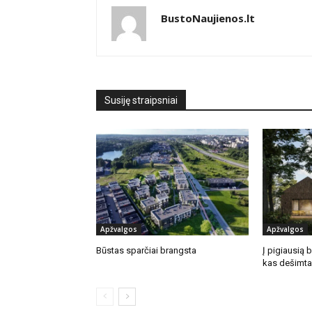
BustoNaujienos.lt
Susiję straipsniai
Apžvalgos
Apžvalgos
Būstas sparčiai brangsta
Į pigiausią 
kas dešimta