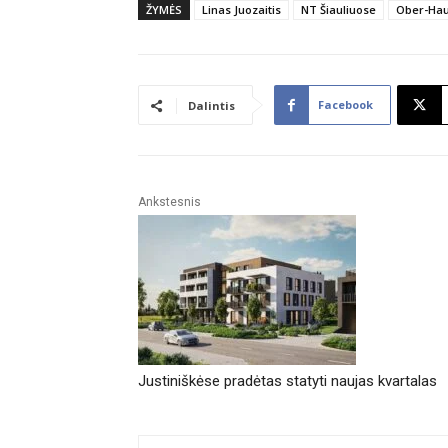
ŽYMĖS
Linas Juozaitis
NT Šiauliuose
Ober-Ha
Facebook
Dalintis
Ankstesnis
Justiniškėse pradėtas statyti naujas kvartalas