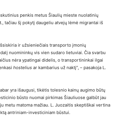
paskutinius penkis metus Šiaulių mieste nuolatinių
t., tačiau šį pokytį daugeliu atvejų lėmė migrantai iš
siskiria ir užsieniečiais transporto įmonių
 dalį nuomininkų vis vien sudaro lietuviai. Čia svarbu
ičius nėra ypatingai didelis, o transportininkai ilgai
renkasi
hostelius
ar kambarius už naktį“, – pasakoja L.
ar yra išaugusi, tikėtis tolesnio kainų augimo būtų
esticinio būsto nuomai pirkimas Šiauliuose galbūt jau
oju metu matoma mažiau. L. Juozaitis skeptiškai vertina
ktą antriniam-investiciniam būstui.