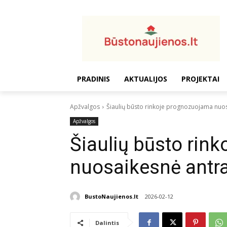
PRADINIS
AKTUALIJOS
PROJEKTAI
Apžvalgos
Šiaulių būsto rinkoje prognozuojama nuo
Apžvalgos
Šiaulių būsto rin
nuosaikesnė antr
BustoNaujienos.lt
2026-02-12
Dalintis