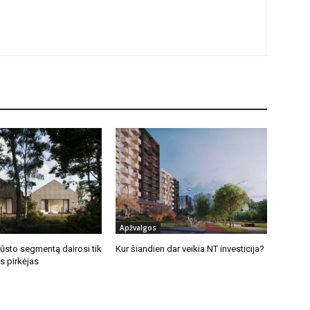
Apžvalgos
būsto segmentą dairosi tik
Kur šiandien dar veikia NT investicija?
s pirkėjas