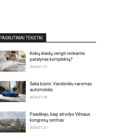
PASKUTINIAI TEKSTAI
Kokių klaidų vengti renkantis
patalynės komplektą?
2026-07-31
Šalia būsto: Vandeniliu varomas
automobilis
2026-07-30
Paaiškėjo, kaip atrodys Vilniaus
kongresų centras
2026-07-27