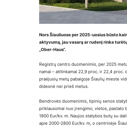
Nors Šiauliuose per 2025-uosius būsto kaino
aktyvumą, jau vasarą ar rudenį rinka turė
„Ober-Haus“.
Registrų centro duomenimis, per 2025 metus 
namai – atitinkamai 22,9 proc. ir 22,4 proc.
praėjusių metų pabaigoje Šiaulių mieste vidu
didesnė nei prieš metus.
Bendrovės duomenimis, tipinių senos staty
priklausomai nuo įrengimo, vietos, pastato b
1800 Eur/kv. m. Naujos statybos butų su da
apie 2000-2800 Eur/kv. m, o centrinėje Šiaul