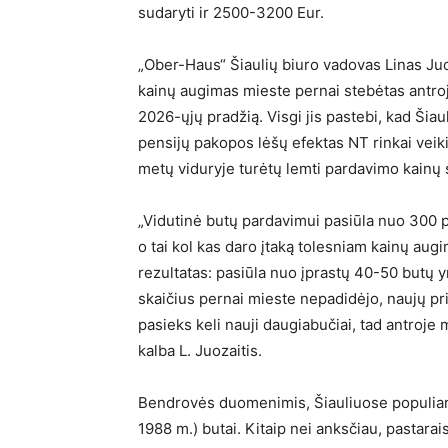
sudaryti ir 2500-3200 Eur.
„Ober-Haus“ Šiaulių biuro vadovas Linas Juo
kainų augimas mieste pernai stebėtas antroj
2026-ųjų pradžią. Visgi jis pastebi, kad Šia
pensijų pakopos lėšų efektas NT rinkai veiki
metų viduryje turėtų lemti pardavimo kainų s
„Vidutinė butų pardavimui pasiūla nuo 300 pa
o tai kol kas daro įtaką tolesniam kainų au
rezultatas: pasiūla nuo įprastų 40-50 butų y
skaičius pernai mieste nepadidėjo, naujų p
pasieks keli nauji daugiabučiai, tad antroje 
kalba L. Juozaitis.
Bendrovės duomenimis, Šiauliuose populiari
1988 m.) butai. Kitaip nei anksčiau, pastara