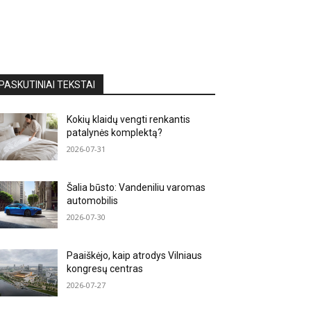
PASKUTINIAI TEKSTAI
Kokių klaidų vengti renkantis
patalynės komplektą?
2026-07-31
Šalia būsto: Vandeniliu varomas
automobilis
2026-07-30
Paaiškėjo, kaip atrodys Vilniaus
kongresų centras
2026-07-27