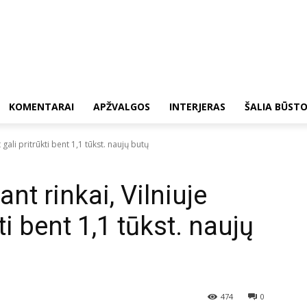
KOMENTARAI
APŽVALGOS
INTERJERAS
ŠALIA BŪST
 gali pritrūkti bent 1,1 tūkst. naujų butų
nt rinkai, Vilniuje
ti bent 1,1 tūkst. naujų
474
0