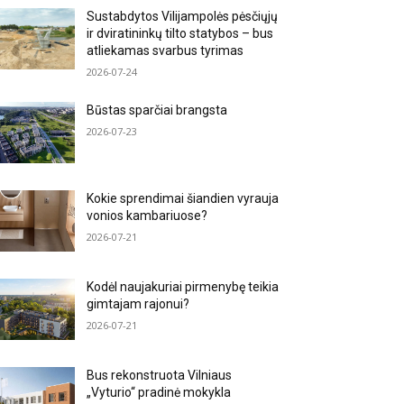
Sustabdytos Vilijampolės pėsčiųjų
ir dviratininkų tilto statybos – bus
atliekamas svarbus tyrimas
2026-07-24
Būstas sparčiai brangsta
2026-07-23
Kokie sprendimai šiandien vyrauja
vonios kambariuose?
2026-07-21
Kodėl naujakuriai pirmenybę teikia
gimtajam rajonui?
2026-07-21
Bus rekonstruota Vilniaus
„Vyturio“ pradinė mokykla