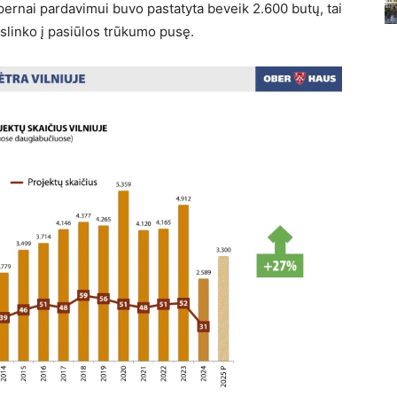
pernai pardavimui buvo pastatyta beveik 2.600 butų, tai
islinko į pasiūlos trūkumo pusę.