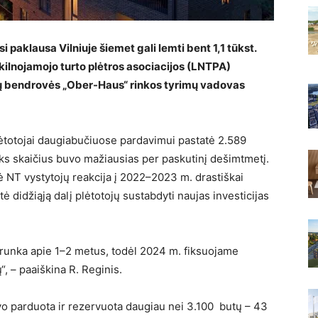
paklausa Vilniuje šiemet gali lemti bent 1,1 tūkst.
ekilnojamojo turto plėtros asociacijos (LNTPA)
ų bendrovės „Ober-Haus“ rinkos tyrimų vadovas
ėtotojai daugiabučiuose pardavimui pastatė 2.589
s skaičius buvo mažiausias per paskutinį dešimtmetį.
 NT vystytojų reakcija į 2022–2023 m. drastiškai
ė didžiąją dalį plėtotojų sustabdyti naujas investicijas
trunka apie 1–2 metus, todėl 2024 m. fiksuojame
ų“, – paaiškina R. Reginis.
uvo parduota ir rezervuota daugiau nei 3.100 butų – 43