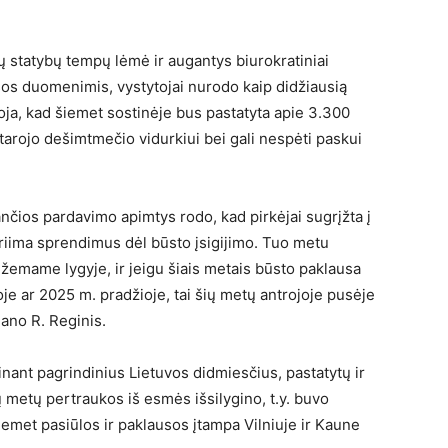
ių statybų tempų lėmė ir augantys biurokratiniai
sos duomenimis, vystytojai nurodo kaip didžiausią
oja, kad šiemet sostinėje bus pastatyta apie 3.300
astarojo dešimtmečio vidurkiui bei gali nespėti paskui
nčios pardavimo apimtys rodo, kad pirkėjai sugrįžta į
priima sprendimus dėl būsto įsigijimo. Tuo metu
a žemame lygyje, ir jeigu šiais metais būsto paklausa
goje ar 2025 m. pradžioje, tai šių metų antrojoje pusėje
mano R. Reginis.
inant pagrindinius Lietuvos didmiesčius, pastatytų ir
 metų pertraukos iš esmės išsilygino, t.y. buvo
u šiemet pasiūlos ir paklausos įtampa Vilniuje ir Kaune