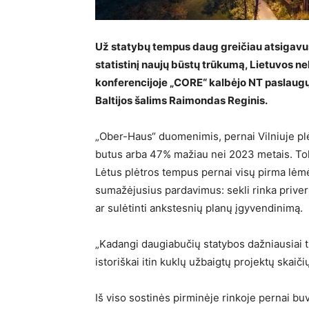
Už statybų tempus daug greičiau atsigavusi 
statistinį naujų būstų trūkumą, Lietuvos n
konferencijoje „CORE“ kalbėjo NT paslaug
Baltijos šalims Raimondas Reginis.
„Ober-Haus“ duomenimis, pernai Vilniuje pl
butus arba 47% mažiau nei 2023 metais. Tok
Lėtus plėtros tempus pernai visų pirma lėmė
sumažėjusius pardavimus: sekli rinka privert
ar sulėtinti ankstesnių planų įgyvendinimą.
„Kadangi daugiabučių statybos dažniausiai 
istoriškai itin kuklų užbaigtų projektų skaiči
Iš viso sostinės pirminėje rinkoje pernai b