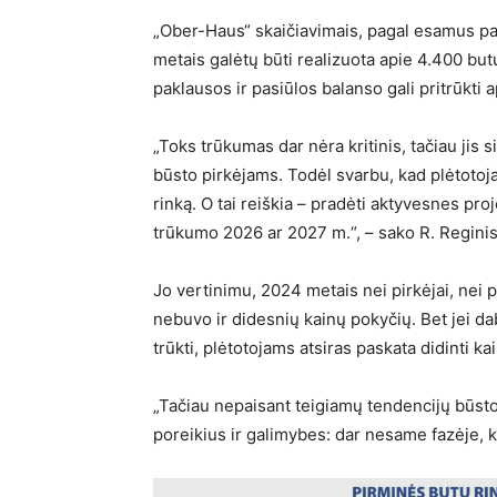
„Ober-Haus“ skaičiavimais, pagal esamus pa
metais galėtų būti realizuota apie 4.400 butų
paklausos ir pasiūlos balanso gali pritrūkti a
„Toks trūkumas dar nėra kritinis, tačiau jis 
būsto pirkėjams. Todėl svarbu, kad plėtotoj
rinką. O tai reiškia – pradėti aktyvesnes pr
trūkumo 2026 ar 2027 m.“, – sako R. Reginis
Jo vertinimu, 2024 metais nei pirkėjai, nei 
nebuvo ir didesnių kainų pokyčių. Bet jei da
trūkti, plėtotojams atsiras paskata didinti ka
„Tačiau nepaisant teigiamų tendencijų būsto r
poreikius ir galimybes: dar nesame fazėje, k