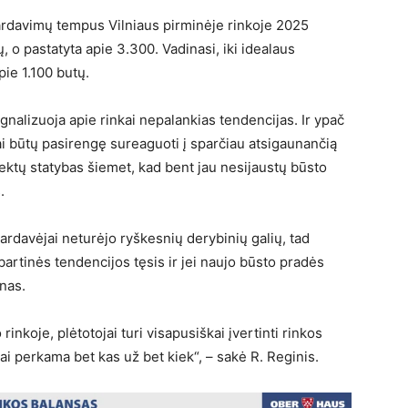
rdavimų tempus Vilniaus pirminėje rinkoje 2025
, o pastatyta apie 3.300. Vadinasi, iki idealaus
pie 1.100 butų.
signalizuoja apie rinkai nepalankias tendencijas. Ir ypač
ai būtų pasirengę sureaguoti į sparčiau atsigaunančią
ojektų statybas šiemet, kad bent jau nesijaustų būsto
.
pardavėjai neturėjo ryškesnių derybinių galių, tad
bartinės tendencijos tęsis ir jei naujo būsto pradės
inas.
inkoje, plėtotojai turi visapusiškai įvertinti rinkos
ai perkama bet kas už bet kiek“, – sakė R. Reginis.