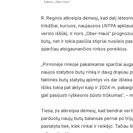
R. Reginis atkreipia dėmesį, kad dalį lėtesn
trikdžiai, kuriuos, naujausios LNTPA apklau
verslo iššūkį. Ir nors „Ober-Haus“ prognozu
butų, net ir tokia pasiūla stipriai nusileis p
sparčiau atsigaunančios rinkos poreikius.
„Pirminėje rinkoje pakankamai sparčiai auga
naujos statybos butų rinką ir daug drąsiau 
faktinės butų statybų apimtys vis dar išliek
išliks tokia pat aktyvi kaip ir 2024 m. pabai
gali pasijusti ryškesnis būsto trūkumas“, – 
Tiesa, jis atkreipia dėmesį, kad bendrai vert
parduotų naujų butų balansas pernai po trijų
pastatyta tiek, kiek rinkai ir reikėjo. Tačia