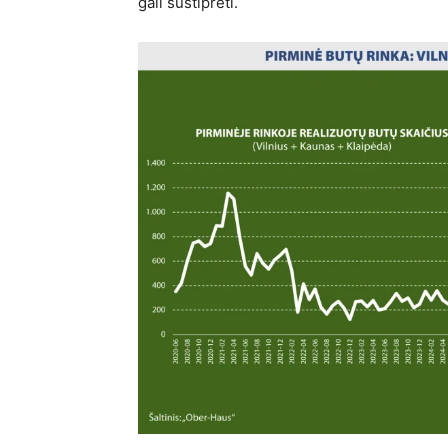
gali sustiprėti.