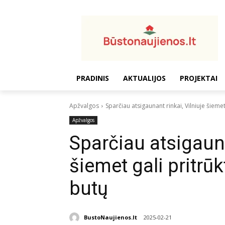
PRADINIS
AKTUALIJOS
PROJEKTAI
Apžvalgos
Sparčiau atsigaunant rinkai, Vilniuje šiemet
Apžvalgos
Sparčiau atsigauna
šiemet gali pritrūk
butų
BustoNaujienos.lt
2025-02-21