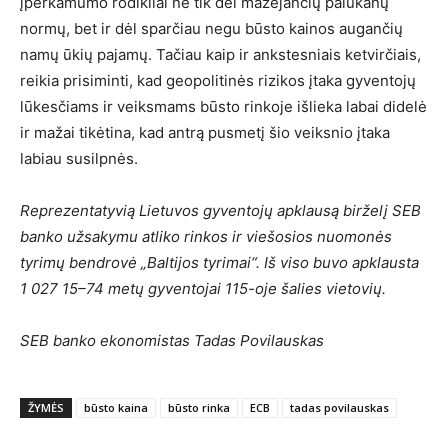
įperkamumo rodikliai ne tik dėl mažėjančių palūkanų
normų, bet ir dėl sparčiau negu būsto kainos augančių
namų ūkių pajamų. Tačiau kaip ir ankstesniais ketvirčiais,
reikia prisiminti, kad geopolitinės rizikos įtaka gyventojų
lūkesčiams ir veiksmams būsto rinkoje išlieka labai didelė
ir mažai tikėtina, kad antrą pusmetį šio veiksnio įtaka
labiau susilpnės.
Reprezentatyvią Lietuvos gyventojų apklausą birželį SEB
banko užsakymu atliko rinkos ir viešosios nuomonės
tyrimų bendrovė „Baltijos tyrimai“. Iš viso buvo apklausta
1 027 15–74 metų gyventojai 115-oje šalies vietovių.
SEB banko ekonomistas Tadas Povilauskas
ŽYMĖS
būsto kaina
būsto rinka
ECB
tadas povilauskas