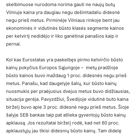
skelbimuose nurodoma norima gauti ne naujų butų
Vilniuje kaina yra daugiau negu dešimtadaliu didesnė
negu prieš metus. Pirminėje Vilniaus rinkoje bent jau
ekonominės ir vidutinės būsto klasės segmente kainos
per ketvirtį nedidėjo ir liko ganėtinai panašios kaip ir
pernai.
Kol kas Eurostatas yra paskelbęs pirmo ketvirčio būsto
kainų pokyčius Europos Sąjungoje – metų pradžioje
būsto kainos buvo maždaug 1 proc. didesnės negu prieš
metus. Panašu, kad daugelyje šalių, kur būsto kainų
nuosmukis per praėjusius dvejus metus buvo didžiausias,
situacija gerėja. Pavyzdžiui, Švedijoje vidutinė buto kaina
birželį buvo apie 3 proc. didesnė negu prieš metus. Šioje
šalyje SEB bankas taip pat atlieka gyventojų būsto kainų
apklausą. Jos rezultatai birželį rodė, kad net 60 proc.
apklaustųjų jau tikisi didesnių būsto kainų. Tam didelę