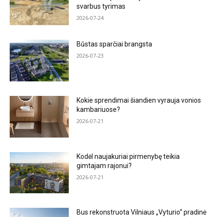
svarbus tyrimas
2026-07-24
Būstas sparčiai brangsta
2026-07-23
Kokie sprendimai šiandien vyrauja vonios
kambariuose?
2026-07-21
Kodėl naujakuriai pirmenybę teikia
gimtajam rajonui?
2026-07-21
Bus rekonstruota Vilniaus „Vyturio“ pradinė