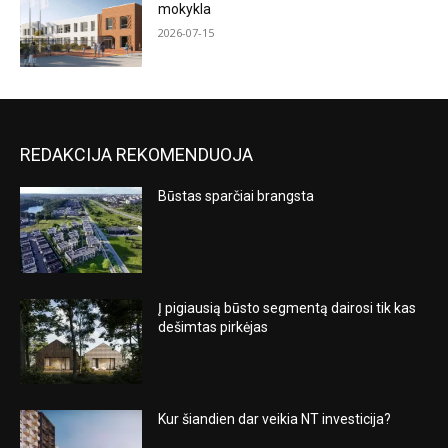
mokykla
2026-07-15
REDAKCIJA REKOMENDUOJA
Būstas sparčiai brangsta
Į pigiausią būsto segmentą dairosi tik kas
dešimtas pirkėjas
Kur šiandien dar veikia NT investicija?