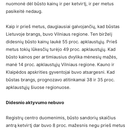
nuomonė dėl būsto kainų ir per ketvirtį, ir per metus
pasikeitė nedaug.
Kaip ir prieš metus, daugiausiai galvojančių, kad būstas
Lietuvoje brangs, buvo Vilniaus regione. Ten birželį
didesnių būsto kainų laukė 55 proc. apklaustųjų. Prieš
metus tokių lūkesčių turėjo 49 proc. apklaustųjų. Kad
būsto kainos per artimiausius dvylika mėnesių mažės,
manė 14 proc. apklaustųjų Vilniaus regione. Kauno ir
Klaipėdos apskrities gyventojai buvo atsargesni. Kad
būstas brangs, prognozavo atitinkamai 38 ir 35 proc.
apklaustųjų šiuose regionuose.
Didesnio aktyvumo nebuvo
Registrų centro duomenimis, būsto sandorių skaičius
antrą ketvirtį dar buvo 8 proc. mažesnis negu prieš metus