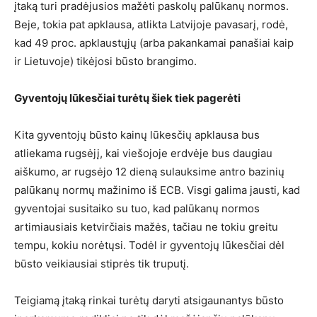
įtaką turi pradėjusios mažėti paskolų palūkanų normos.
Beje, tokia pat apklausa, atlikta Latvijoje pavasarį, rodė,
kad 49 proc. apklaustųjų (arba pakankamai panašiai kaip
ir Lietuvoje) tikėjosi būsto brangimo.
Gyventojų lūkesčiai turėtų šiek tiek pagerėti
Kita gyventojų būsto kainų lūkesčių apklausa bus
atliekama rugsėjį, kai viešojoje erdvėje bus daugiau
aiškumo, ar rugsėjo 12 dieną sulauksime antro bazinių
palūkanų normų mažinimo iš ECB. Visgi galima jausti, kad
gyventojai susitaiko su tuo, kad palūkanų normos
artimiausiais ketvirčiais mažės, tačiau ne tokiu greitu
tempu, kokiu norėtųsi. Todėl ir gyventojų lūkesčiai dėl
būsto veikiausiai stiprės tik truputį.
Teigiamą įtaką rinkai turėtų daryti atsigaunantys būsto