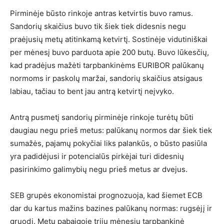
Pirminėje būsto rinkoje antras ketvirtis buvo ramus.
Sandorių skaičius buvo tik šiek tiek didesnis negu
praėjusių metų atitinkamą ketvirtį. Sostinėje vidutiniškai
per mėnesį buvo parduota apie 200 butų. Buvo lūkesčių,
kad pradėjus mažėti tarpbankinėms EURIBOR palūkanų
normoms ir paskolų maržai, sandorių skaičius atsigaus
labiau, tačiau to bent jau antrą ketvirtį neįvyko.
Antrą pusmetį sandorių pirminėje rinkoje turėtų būti
daugiau negu prieš metus: palūkanų normos dar šiek tiek
sumažės, pajamų pokyčiai liks palankūs, o būsto pasiūla
yra padidėjusi ir potencialūs pirkėjai turi didesnių
pasirinkimo galimybių negu prieš metus ar dvejus.
SEB grupės ekonomistai prognozuoja, kad šiemet ECB
dar du kartus mažins bazines palūkanų normas: rugsėjį ir
gruodį. Metų pabaigoje trijų mėnesių tarpbankinė