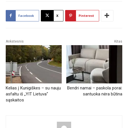
Facebook
X
Pinterest
Ankstesnis
Kitas
Kelias į Kunigiškes – su nauju
Bendri namai – paskola porai:
asfaltu iš „YIT Lietuva“
santuoka nėra būtina
sąskaitos