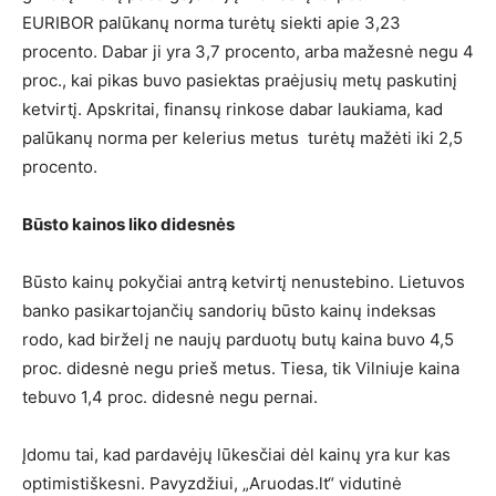
EURIBOR palūkanų norma turėtų siekti apie 3,23
procento. Dabar ji yra 3,7 procento, arba mažesnė negu 4
proc., kai pikas buvo pasiektas praėjusių metų paskutinį
ketvirtį. Apskritai, finansų rinkose dabar laukiama, kad
palūkanų norma per kelerius metus turėtų mažėti iki 2,5
procento.
Būsto kainos liko didesnės
Būsto kainų pokyčiai antrą ketvirtį nenustebino. Lietuvos
banko pasikartojančių sandorių būsto kainų indeksas
rodo, kad birželį ne naujų parduotų butų kaina buvo 4,5
proc. didesnė negu prieš metus. Tiesa, tik Vilniuje kaina
tebuvo 1,4 proc. didesnė negu pernai.
Įdomu tai, kad pardavėjų lūkesčiai dėl kainų yra kur kas
optimistiškesni. Pavyzdžiui, „Aruodas.lt“ vidutinė