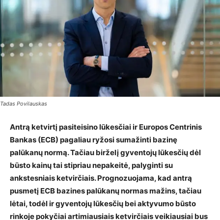
Tadas Povilauskas
Antrą ketvirtį pasiteisino lūkesčiai ir Europos Centrinis
Bankas (ECB) pagaliau ryžosi sumažinti bazinę
palūkanų normą. Tačiau birželį gyventojų lūkesčių dėl
būsto kainų tai stipriau nepakeitė, palyginti su
ankstesniais ketvirčiais. Prognozuojama, kad antrą
pusmetį ECB bazines palūkanų normas mažins, tačiau
lėtai, todėl ir gyventojų lūkesčių bei aktyvumo būsto
rinkoje pokyčiai artimiausiais ketvirčiais veikiausiai bus