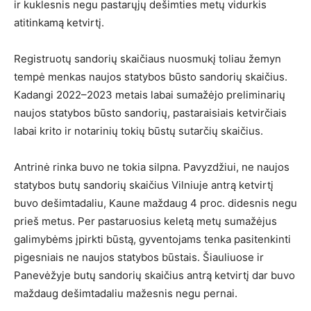
ir kuklesnis negu pastarųjų dešimties metų vidurkis
atitinkamą ketvirtį.
Registruotų sandorių skaičiaus nuosmukį toliau žemyn
tempė menkas naujos statybos būsto sandorių skaičius.
Kadangi 2022–2023 metais labai sumažėjo preliminarių
naujos statybos būsto sandorių, pastaraisiais ketvirčiais
labai krito ir notarinių tokių būstų sutarčių skaičius.
Antrinė rinka buvo ne tokia silpna. Pavyzdžiui, ne naujos
statybos butų sandorių skaičius Vilniuje antrą ketvirtį
buvo dešimtadaliu, Kaune maždaug 4 proc. didesnis negu
prieš metus. Per pastaruosius keletą metų sumažėjus
galimybėms įpirkti būstą, gyventojams tenka pasitenkinti
pigesniais ne naujos statybos būstais. Šiauliuose ir
Panevėžyje butų sandorių skaičius antrą ketvirtį dar buvo
maždaug dešimtadaliu mažesnis negu pernai.