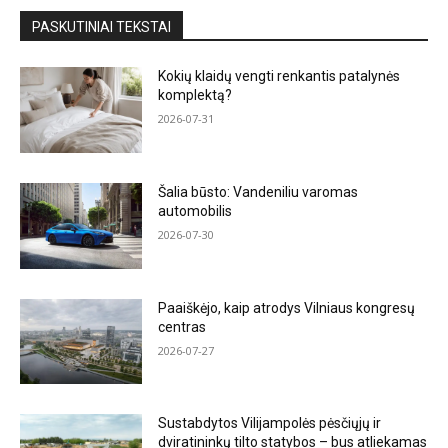
PASKUTINIAI TEKSTAI
Kokių klaidų vengti renkantis patalynės
komplektą?
2026-07-31
Šalia būsto: Vandeniliu varomas
automobilis
2026-07-30
Paaiškėjo, kaip atrodys Vilniaus kongresų
centras
2026-07-27
Sustabdytos Vilijampolės pėsčiųjų ir
dviratininkų tilto statybos – bus atliekamas