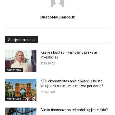
BustoNaujienos.lt
Susiję straipsniai
Kas yra būstas – vartojimo prekė ar
investicija?
2025-10-02
Komentarai
KTU ekonomistas apie gilėjančią būsto
krizę: kiek turistų miestui yra per daug?
2025-07-29
Komentarai
Būsto finansavimo rekordai: ką jie reiškia?