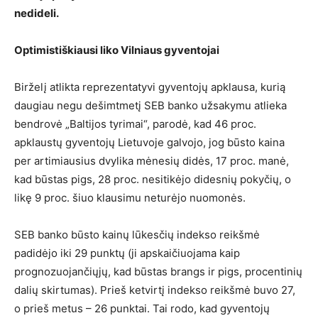
nedideli.
Optimistiškiausi liko Vilniaus gyventojai
Birželį atlikta reprezentatyvi gyventojų apklausa, kurią
daugiau negu dešimtmetį SEB banko užsakymu atlieka
bendrovė „Baltijos tyrimai“, parodė, kad 46 proc.
apklaustų gyventojų Lietuvoje galvojo, jog būsto kaina
per artimiausius dvylika mėnesių didės, 17 proc. manė,
kad būstas pigs, 28 proc. nesitikėjo didesnių pokyčių, o
likę 9 proc. šiuo klausimu neturėjo nuomonės.
SEB banko būsto kainų lūkesčių indekso reikšmė
padidėjo iki 29 punktų (ji apskaičiuojama kaip
prognozuojančiųjų, kad būstas brangs ir pigs, procentinių
dalių skirtumas). Prieš ketvirtį indekso reikšmė buvo 27,
o prieš metus – 26 punktai. Tai rodo, kad gyventojų