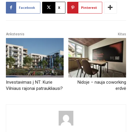
Facebook
X
Pinterest
Ankstesnis
Kitas
Investavimas į NT: Kurie
Nidoje – nauja coworking
Vilniaus rajonai patraukliausi?
erdvė