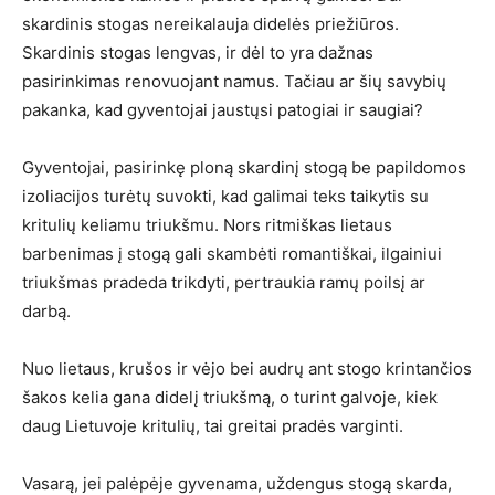
skardinis stogas nereikalauja didelės priežiūros.
Skardinis stogas lengvas, ir dėl to yra dažnas
pasirinkimas renovuojant namus. Tačiau ar šių savybių
pakanka, kad gyventojai jaustųsi patogiai ir saugiai?
Gyventojai, pasirinkę ploną skardinį stogą be papildomos
izoliacijos turėtų suvokti, kad galimai teks taikytis su
kritulių keliamu triukšmu. Nors ritmiškas lietaus
barbenimas į stogą gali skambėti romantiškai, ilgainiui
triukšmas pradeda trikdyti, pertraukia ramų poilsį ar
darbą.
Nuo lietaus, krušos ir vėjo bei audrų ant stogo krintančios
šakos kelia gana didelį triukšmą, o turint galvoje, kiek
daug Lietuvoje kritulių, tai greitai pradės varginti.
Vasarą, jei palėpėje gyvenama, uždengus stogą skarda,