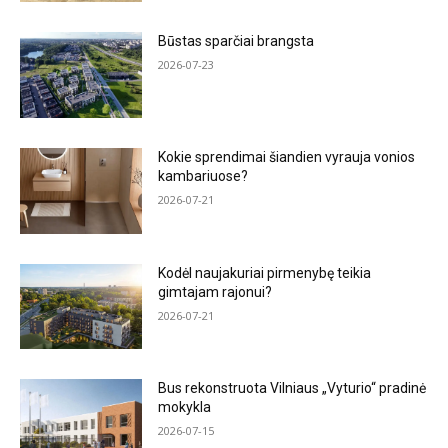
Būstas sparčiai brangsta
2026-07-23
Kokie sprendimai šiandien vyrauja vonios
kambariuose?
2026-07-21
Kodėl naujakuriai pirmenybę teikia
gimtajam rajonui?
2026-07-21
Bus rekonstruota Vilniaus „Vyturio“ pradinė
mokykla
2026-07-15