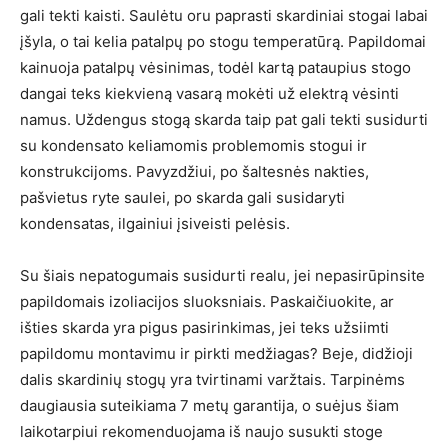
gali tekti kaisti. Saulėtu oru paprasti skardiniai stogai labai
įšyla, o tai kelia patalpų po stogu temperatūrą. Papildomai
kainuoja patalpų vėsinimas, todėl kartą pataupius stogo
dangai teks kiekvieną vasarą mokėti už elektrą vėsinti
namus. Uždengus stogą skarda taip pat gali tekti susidurti
su kondensato keliamomis problemomis stogui ir
konstrukcijoms. Pavyzdžiui, po šaltesnės nakties,
pašvietus ryte saulei, po skarda gali susidaryti
kondensatas, ilgainiui įsiveisti pelėsis.
Su šiais nepatogumais susidurti realu, jei nepasirūpinsite
papildomais izoliacijos sluoksniais. Paskaičiuokite, ar
išties skarda yra pigus pasirinkimas, jei teks užsiimti
papildomu montavimu ir pirkti medžiagas? Beje, didžioji
dalis skardinių stogų yra tvirtinami varžtais. Tarpinėms
daugiausia suteikiama 7 metų garantija, o suėjus šiam
laikotarpiui rekomenduojama iš naujo susukti stoge