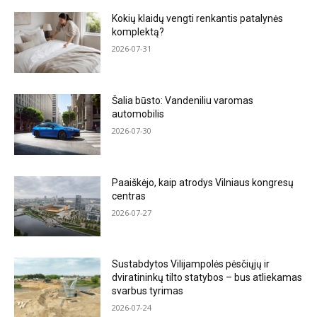
Kokių klaidų vengti renkantis patalynės
komplektą?
2026-07-31
Šalia būsto: Vandeniliu varomas
automobilis
2026-07-30
Paaiškėjo, kaip atrodys Vilniaus kongresų
centras
2026-07-27
Sustabdytos Vilijampolės pėsčiųjų ir
dviratininkų tilto statybos – bus atliekamas
svarbus tyrimas
2026-07-24