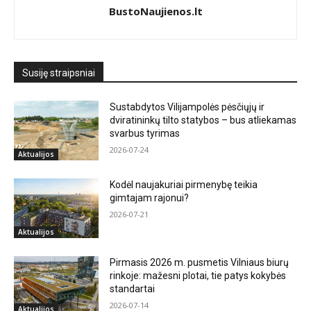
BustoNaujienos.lt
Susiję straipsniai
Sustabdytos Vilijampolės pėsčiųjų ir
dviratininkų tilto statybos – bus atliekamas
svarbus tyrimas
2026-07-24
Aktualijos
Kodėl naujakuriai pirmenybę teikia
gimtajam rajonui?
2026-07-21
Aktualijos
Pirmasis 2026 m. pusmetis Vilniaus biurų
rinkoje: mažesni plotai, tie patys kokybės
standartai
2026-07-14
Aktualijos