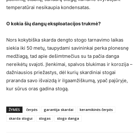
temperatūrai nesikaupia kondensatas.
O kokia šių dangų eksploatacijos trukmė?
Nors kokybiška skarda dengto stogo tarnavimo laikas
siekia iki 50 metų, taupydami savininkai perka plonesnę
medžiagą, tad apie dešimtmečius su ta pačia danga
nereikėtų svajoti. Įlenkimai, spalvos blukimas ir korozija –
dažniausios priežastys, dėl kurių skardiniai stogai
praranda savo išvaizdą ir ilgaamžiškumą, ypač pajūryje,
kur sūrus oras gadina stogą.
ŽYMĖS
čerpės
garantija skardai
keramikinės čerpės
skarda stogui
stogas
stogo danga