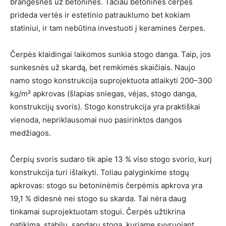
brangesnės už betonines. Tačiau betoninės čerpės
prideda vertės ir estetinio patrauklumo bet kokiam
statiniui, ir tam nebūtina investuoti į keramines čerpes.
Čerpės klaidingai laikomos sunkia stogo danga. Taip, jos
sunkesnės už skardą, bet remkimės skaičiais. Naujo
namo stogo konstrukcija suprojektuota atlaikyti 200–300
kg/m² apkrovas (šlapias sniegas, vėjas, stogo danga,
konstrukcijų svoris). Stogo konstrukcija yra praktiškai
vienoda, nepriklausomai nuo pasirinktos dangos
medžiagos.
Čerpių svoris sudaro tik apie 13 % viso stogo svorio, kurį
konstrukcija turi išlaikyti. Toliau palyginkime stogų
apkrovas: stogo su betoninėmis čerpėmis apkrova yra
19,1 % didesnė nei stogo su skarda. Tai nėra daug
tinkamai suprojektuotam stogui. Čerpės užtikrina
patikimą, stabilų, sandarų stogą, kuriame svyruojant