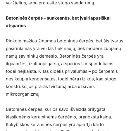
varžtelius, arba prarasite stogo sandarumą.
Betoninės čerpės – sunkesnės, bet įvairiapusiškai
atsparios
Rinkoje mažiau žinomos betoninės čerpės, bet šis tvarus
pasirinkimas yra vertas tiek naujų, tiek modernizuojamų
namų savininkų dėmesio. Betoninės čerpės yra
ilgaamžės, izoliuoja garsą, atsparios UV spinduliams,
todėl neįkaista. Kitas didelis privalumas – po čerpėmis
nesikaupia kondensatas, todėl nėra rizikos, kad stogo
konstrukcijos praras tvirtumą arba užsiveis
mikroorganizmų.
Betoninės čerpės, kurios savo išvaizda prilygsta
klasikinėms keraminėms čerpėms, pranoksta kaina.
Kokybiškos keraminės čerpės yra apie 1,5 karto