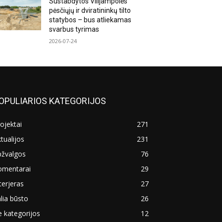
Sustabdytos Vilijampolės
pėsčiųjų ir dviratininkų tilto
statybos – bus atliekamas
svarbus tyrimas
2026-07-24
OPULIARIOS KATEGORIJOS
ojektai
271
tualijos
231
pžvalgos
76
omentarai
29
terjeras
27
lia būsto
26
 kategorijos
12