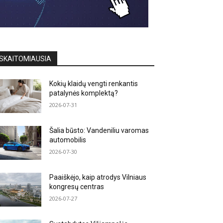
SKAITOMIAUSIA
Kokių klaidų vengti renkantis
patalynės komplektą?
2026-07-31
Šalia būsto: Vandeniliu varomas
automobilis
2026-07-30
Paaiškėjo, kaip atrodys Vilniaus
kongresų centras
2026-07-27