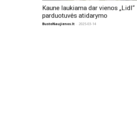
Kaune laukiama dar vienos „Lidl“
parduotuvės atidarymo
BustoNaujienos.lt
-
2025-03-14