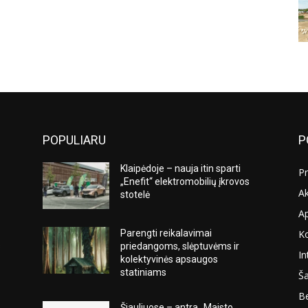
POPULIARU
P
Klaipėdoje – nauja itin sparti
Pr
„Enefit“ elektromobilių įkrovos
Ak
stotelė
A
K
Parengti reikalavimai
s
priedangoms, slėptuvėms ir
In
kolektyvinės apsaugos
statiniams
Ša
Be
Šiauliuose – antra „Maisto