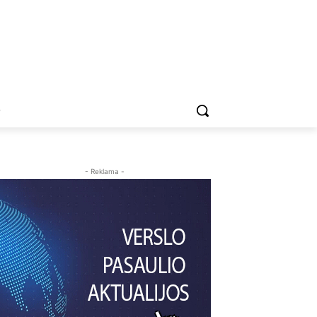
O
- Reklama -