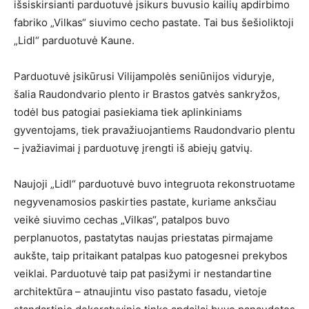
išsiskirsianti parduotuvė įsikurs buvusio kailių apdirbimo
fabriko „Vilkas“ siuvimo cecho pastate. Tai bus šešioliktoji
„Lidl“ parduotuvė Kaune.
Parduotuvė įsikūrusi Vilijampolės seniūnijos viduryje,
šalia Raudondvario plento ir Brastos gatvės sankryžos,
todėl bus patogiai pasiekiama tiek aplinkiniams
gyventojams, tiek pravažiuojantiems Raudondvario plentu
– įvažiavimai į parduotuvę įrengti iš abiejų gatvių.
Naujoji „Lidl“ parduotuvė buvo integruota rekonstruotame
negyvenamosios paskirties pastate, kuriame anksčiau
veikė siuvimo cechas „Vilkas“, patalpos buvo
perplanuotos, pastatytas naujas priestatas pirmajame
aukšte, taip pritaikant patalpas kuo patogesnei prekybos
veiklai. Parduotuvė taip pat pasižymi ir nestandartine
architektūra – atnaujintu viso pastato fasadu, vietoje