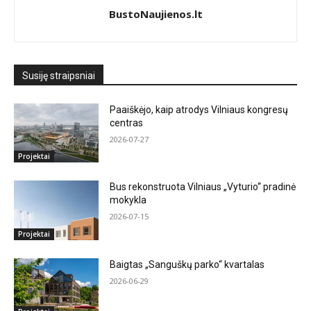
BustoNaujienos.lt
Susiję straipsniai
Paaiškėjo, kaip atrodys Vilniaus kongresų
centras
2026-07-27
Projektai
Bus rekonstruota Vilniaus „Vyturio“ pradinė
mokykla
2026-07-15
Projektai
Baigtas „Sanguškų parko“ kvartalas
2026-06-29