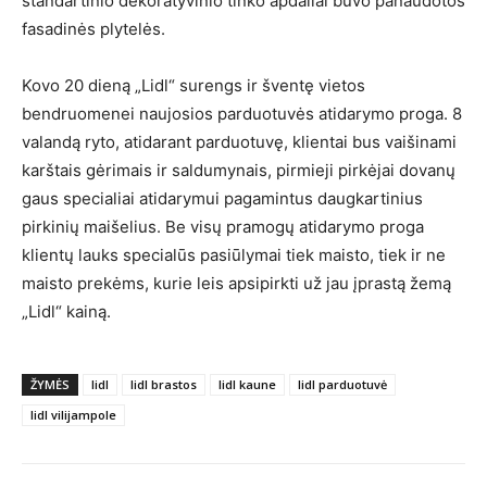
standartinio dekoratyvinio tinko apdailai buvo panaudotos
fasadinės plytelės.
Kovo 20 dieną „Lidl“ surengs ir šventę vietos
bendruomenei naujosios parduotuvės atidarymo proga. 8
valandą ryto, atidarant parduotuvę, klientai bus vaišinami
karštais gėrimais ir saldumynais, pirmieji pirkėjai dovanų
gaus specialiai atidarymui pagamintus daugkartinius
pirkinių maišelius. Be visų pramogų atidarymo proga
klientų lauks specialūs pasiūlymai tiek maisto, tiek ir ne
maisto prekėms, kurie leis apsipirkti už jau įprastą žemą
„Lidl“ kainą.
ŽYMĖS
lidl
lidl brastos
lidl kaune
lidl parduotuvė
lidl vilijampole