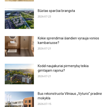
Būstas sparčiai brangsta
2026-07-23
Kokie sprendimai šiandien vyrauja vonios
kambariuose?
2026-07-21
Kodėl naujakuriai pirmenybę teikia
gimtajam rajonui?
2026-07-21
Bus rekonstruota Vilniaus „Vyturio“ pradinė
mokykla
2026-07-15