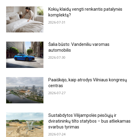
Kokių klaidų vengti renkantis patalynės
komplektą?
2026-07-31
Šalia būsto: Vandeniliu varomas
automobilis
2026-07-30
Paaiškėjo, kaip atrodys Vilniaus kongresų
centras
2026-07-27
Sustabdytos Vilijampolės pėsčiųjų ir
dviratininkų tilto statybos – bus atliekamas
svarbus tyrimas
2026-07-24