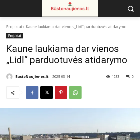
Projektai
Kaune laukiama dar vienos „Lidl“ parduotuvės atidarymo
Projektai
Kaune laukiama dar vienos
„Lidl“ parduotuvės atidarymo
BustoNaujienos.lt
2025-03-14
1283
0