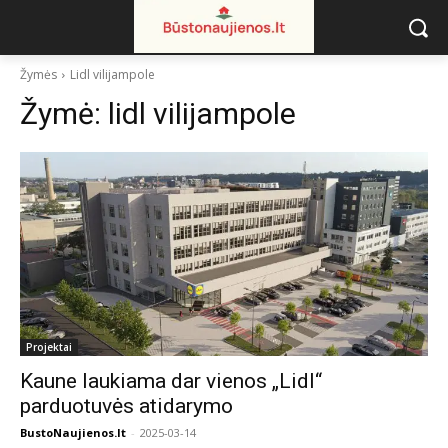
Žymės
Lidl vilijampole
Žymė:
lidl vilijampole
Projektai
Kaune laukiama dar vienos „Lidl“
parduotuvės atidarymo
BustoNaujienos.lt
-
2025-03-14