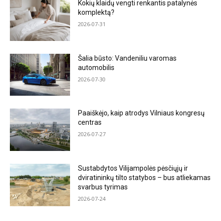
Kokių klaidų vengti renkantis patalynės
komplektą?
2026-07-31
Šalia būsto: Vandeniliu varomas
automobilis
2026-07-30
Paaiškėjo, kaip atrodys Vilniaus kongresų
centras
2026-07-27
Sustabdytos Vilijampolės pėsčiųjų ir
dviratininkų tilto statybos – bus atliekamas
svarbus tyrimas
2026-07-24