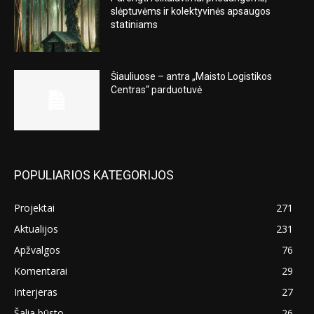
slėptuvėms ir kolektyvinės apsaugos
statiniams
Šiauliuose – antra „Maisto Logistikos
Centras“ parduotuvė
POPULIARIOS KATEGORIJOS
Projektai
271
Aktualijos
231
Apžvalgos
76
Komentarai
29
Interjeras
27
Šalia būsto
26