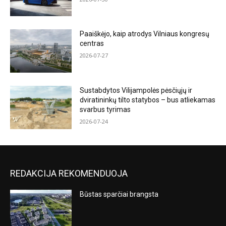
Paaiškėjo, kaip atrodys Vilniaus kongresų
centras
2026-07-27
Sustabdytos Vilijampolės pėsčiųjų ir
dviratininkų tilto statybos – bus atliekamas
svarbus tyrimas
2026-07-24
REDAKCIJA REKOMENDUOJA
Būstas sparčiai brangsta