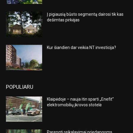
Į pigiausią būsto segmentą dairosi tik kas
dešimtas pirkėjas
Kur šiandien dar veikia NT investicija?
POPULIARU
Klaipėdoje – nauja itin sparti „Enefit“
elektromobilių įkrovos stotelė
Parengti reikalavimai priedangoms,