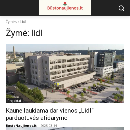
Žymės
Lidl
Žymė:
lidl
Projektai
Kaune laukiama dar vienos „Lidl“
parduotuvės atidarymo
BustoNaujienos.lt
-
2025-03-14