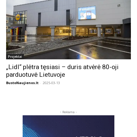
Projektai
„Lidl“ plėtra tęsiasi – duris atvėrė 80-oji
parduotuvė Lietuvoje
BustoNaujienos.lt
-
2025-03-13
- Reklama -