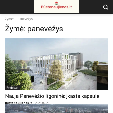
Žymės
Panevėžys
Žymė:
panevėžys
Projektai
Nauja Panevėžio ligoninė: įkasta kapsulė
BustoNaujienos.lt
-
2025-02-28