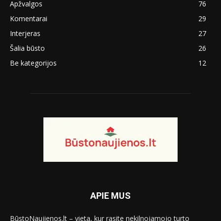
Apžvalgos
76
Komentarai
29
Interjeras
27
Šalia būsto
26
Be kategorijos
12
APIE MUS
BūstoNaujienos.lt – vieta, kur rasite nekilnojamojo turto