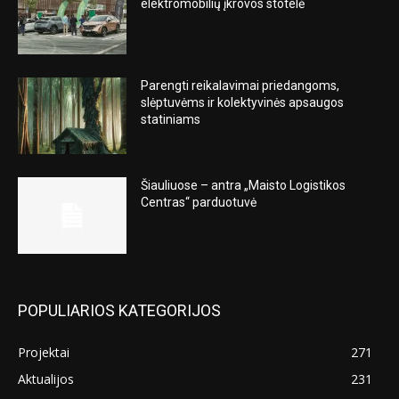
elektromobilių įkrovos stotelė
Parengti reikalavimai priedangoms,
slėptuvėms ir kolektyvinės apsaugos
statiniams
Šiauliuose – antra „Maisto Logistikos
Centras“ parduotuvė
POPULIARIOS KATEGORIJOS
Projektai
271
Aktualijos
231