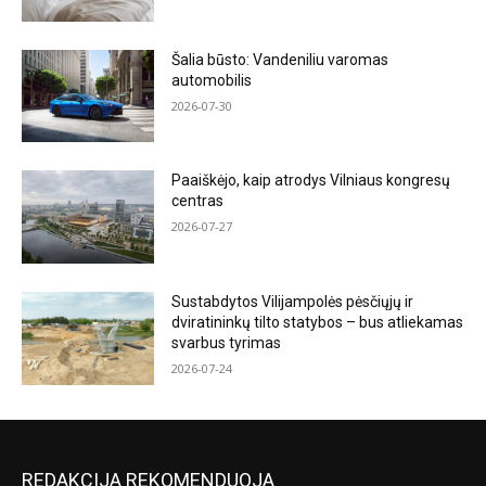
Šalia būsto: Vandeniliu varomas
automobilis
2026-07-30
Paaiškėjo, kaip atrodys Vilniaus kongresų
centras
2026-07-27
Sustabdytos Vilijampolės pėsčiųjų ir
dviratininkų tilto statybos – bus atliekamas
svarbus tyrimas
2026-07-24
REDAKCIJA REKOMENDUOJA