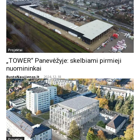
Projektai
„TOWER“ Panevėžyje: skelbiami pirmieji
nuomininkai
BustoNaujienos.lt
-
2024-12-18
Projektai