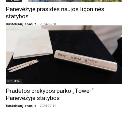
Panevėžyje prasidės naujos ligoninės
statybos
BustoNaujienos.lt
-
2024-07-30
Projektai
Pradėtos prekybos parko „Tower“
Panevėžyje statybos
BustoNaujienos.lt
-
2024-07-11