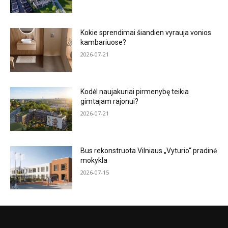
Kokie sprendimai šiandien vyrauja vonios
kambariuose?
2026-07-21
Kodėl naujakuriai pirmenybę teikia
gimtajam rajonui?
2026-07-21
Bus rekonstruota Vilniaus „Vyturio“ pradinė
mokykla
2026-07-15