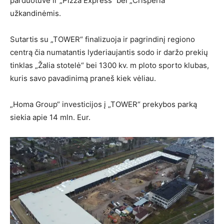
parduotuve ir „Pizza Express“ bei „Crisperia“
užkandinėmis.
Sutartis su „TOWER“ finalizuoja ir pagrindinį regiono
centrą čia numatantis lyderiaujantis sodo ir daržo prekių
tinklas „Žalia stotelė“ bei 1300 kv. m ploto sporto klubas,
kuris savo pavadinimą praneš kiek vėliau.
„Homa Group“ investicijos į „TOWER“ prekybos parką
siekia apie 14 mln. Eur.