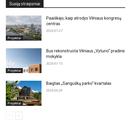
Susiję straipsniai
Paaiškėjo, kaip atrodys Vilniaus kongresų
centras
2026-07-27
Projektai
Bus rekonstruota Vilniaus „Vyturio“ pradinė
mokykla
2026-07-15
Projektai
Baigtas „Sanguškų parko“ kvartalas
2026-06-29
Projektai