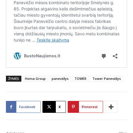
ŽYMĖS
Homa Group
panevėžys
TOWER
Tower Panevėžys
Facebook
X
Pinterest