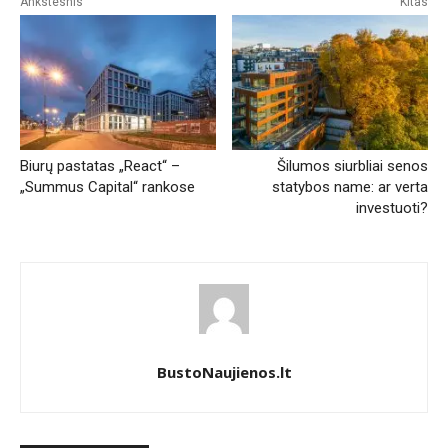
Ankstesnis
Kitas
Biurų pastatas „React“ –
Šilumos siurbliai senos
„Summus Capital“ rankose
statybos name: ar verta
investuoti?
BustoNaujienos.lt