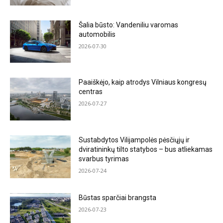
Šalia būsto: Vandeniliu varomas
automobilis
2026-07-30
Paaiškėjo, kaip atrodys Vilniaus kongresų
centras
2026-07-27
Sustabdytos Vilijampolės pėsčiųjų ir
dviratininkų tilto statybos – bus atliekamas
svarbus tyrimas
2026-07-24
Būstas sparčiai brangsta
2026-07-23