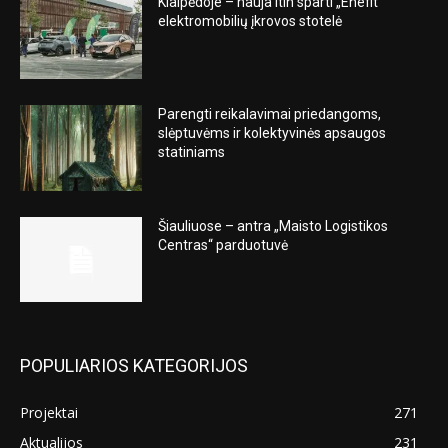
Klaipėdoje – nauja itin sparti „Enefit“
elektromobilių įkrovos stotelė
Parengti reikalavimai priedangoms,
slėptuvėms ir kolektyvinės apsaugos
statiniams
Šiauliuose – antra „Maisto Logistikos
Centras“ parduotuvė
POPULIARIOS KATEGORIJOS
Projektai
271
Aktualijos
231