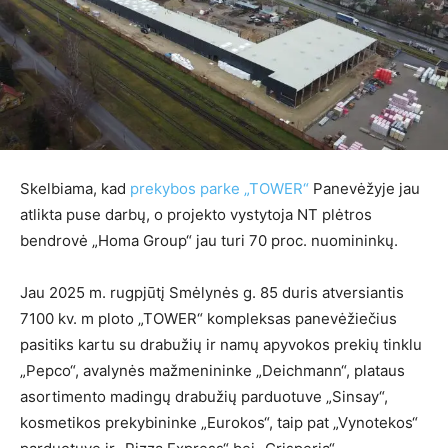
Skelbiama, kad
prekybos parke „TOWER“
Panevėžyje jau
atlikta puse darbų, o projekto vystytoja NT plėtros
bendrovė „Homa Group“ jau turi 70 proc. nuomininkų.
Jau 2025 m. rugpjūtį Smėlynės g. 85 duris atversiantis
7100 kv. m ploto „TOWER“ kompleksas panevėžiečius
pasitiks kartu su drabužių ir namų apyvokos prekių tinklu
„Pepco“, avalynės mažmenininke „Deichmann“, plataus
asortimento madingų drabužių parduotuve „Sinsay“,
kosmetikos prekybininke „Eurokos“, taip pat „Vynotekos“