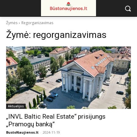
Žymės
Regorganizavimas
Žymė:
regorganizavimas
Aktualijos
„INVL Baltic Real Estate“ prisijungs
„Pramogų banką”
BustoNaujienos.lt
-
2024-11-19