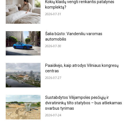
Kokių klaidų vengti renkantis patalynės
komplektą?
2026-07-31
Šalia būsto: Vandeniliu varomas
automobilis
2026-07-30
Paaiškėjo, kaip atrodys Vilniaus kongresų
centras
2026-07-27
Sustabdytos Vilijampolės pėsčiųjų ir
dviratininkų tilto statybos – bus atliekamas
svarbus tyrimas
2026-07-24