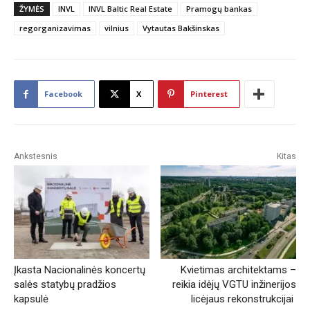
ŽYMĖS
INVL
INVL Baltic Real Estate
Pramogų bankas
regorganizavimas
vilnius
Vytautas Bakšinskas
Facebook
X
Pinterest
Ankstesnis
Kitas
Įkasta Nacionalinės koncertų
Kvietimas architektams –
salės statybų pradžios
reikia idėjų VGTU inžinerijos
kapsulė
licėjaus rekonstrukcijai