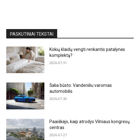
PASKUTINIAI TEKSTAI
Kokių klaidų vengti renkantis patalynės
komplektą?
2026-07-31
Šalia būsto: Vandeniliu varomas
automobilis
2026-07-30
Paaiškėjo, kaip atrodys Vilniaus kongresų
centras
2026-07-27