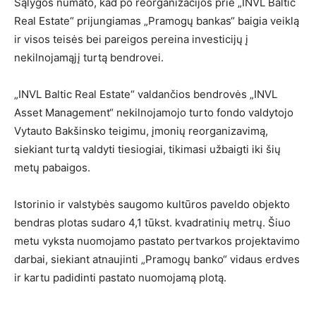
Sąlygos numato, kad po reorganizacijos prie „INVL Baltic
Real Estate“ prijungiamas „Pramogų bankas“ baigia veiklą
ir visos teisės bei pareigos pereina investicijų į
nekilnojamąjį turtą bendrovei.
„INVL Baltic Real Estate“ valdančios bendrovės „INVL
Asset Management“ nekilnojamojo turto fondo valdytojo
Vytauto Bakšinsko teigimu, įmonių reorganizavimą,
siekiant turtą valdyti tiesiogiai, tikimasi užbaigti iki šių
metų pabaigos.
Istorinio ir valstybės saugomo kultūros paveldo objekto
bendras plotas sudaro 4,1 tūkst. kvadratinių metrų. Šiuo
metu vyksta nuomojamo pastato pertvarkos projektavimo
darbai, siekiant atnaujinti „Pramogų banko“ vidaus erdves
ir kartu padidinti pastato nuomojamą plotą.