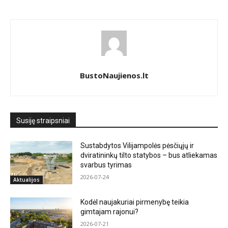
BustoNaujienos.lt
Susiję straipsniai
Sustabdytos Vilijampolės pėsčiųjų ir
dviratininkų tilto statybos – bus atliekamas
svarbus tyrimas
2026-07-24
Aktualijos
Kodėl naujakuriai pirmenybę teikia
gimtajam rajonui?
2026-07-21