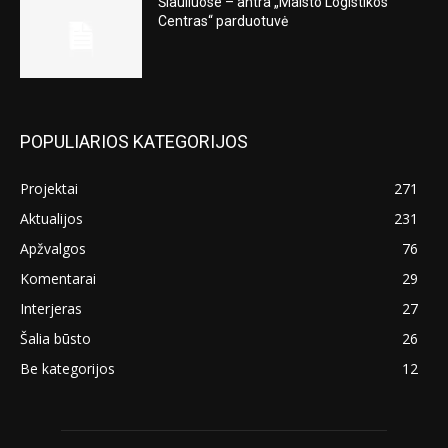
Šiauliuose – antra „Maisto Logistikos
Centras“ parduotuvė
POPULIARIOS KATEGORIJOS
Projektai
271
Aktualijos
231
Apžvalgos
76
Komentarai
29
Interjeras
27
Šalia būsto
26
Be kategorijos
12