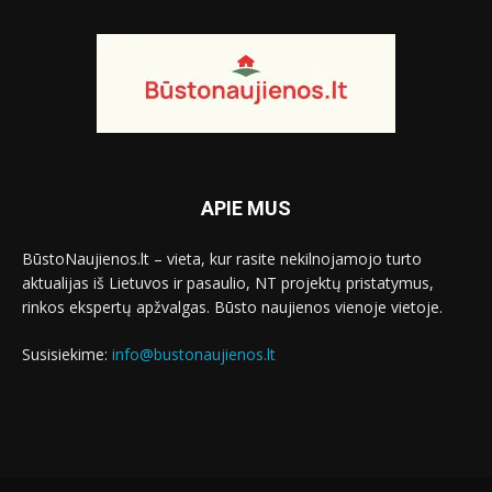
APIE MUS
BūstoNaujienos.lt – vieta, kur rasite nekilnojamojo turto
aktualijas iš Lietuvos ir pasaulio, NT projektų pristatymus,
rinkos ekspertų apžvalgas. Būsto naujienos vienoje vietoje.
Susisiekime:
info@bustonaujienos.lt