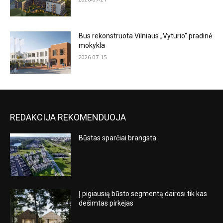
Bus rekonstruota Vilniaus „Vyturio“ pradinė
mokykla
2026-07-15
REDAKCIJA REKOMENDUOJA
Būstas sparčiai brangsta
Į pigiausią būsto segmentą dairosi tik kas
dešimtas pirkėjas