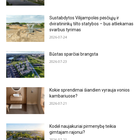
Sustabdytos Vilijampolės pėsčiųjų ir
dviratininkų tilto statybos – bus atliekamas
svarbus tyrimas
2026-07-24
Būstas sparčiai brangsta
2026-07-23
Kokie sprendimai šiandien vyrauja vonios
kambariuose?
2026-07-21
Kodėl naujakuriai pirmenybę teikia
gimtajam rajonui?
2026-07-21