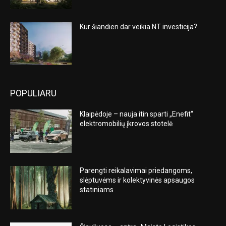
Kur šiandien dar veikia NT investicija?
POPULIARU
Klaipėdoje – nauja itin sparti „Enefit“
elektromobilių įkrovos stotelė
Parengti reikalavimai priedangoms,
slėptuvėms ir kolektyvinės apsaugos
statiniams