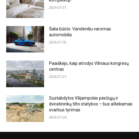
komplektą?
2026-07-31
Šalia būsto: Vandeniliu varomas
automobilis
2026-07-30
Paaiškėjo, kaip atrodys Vilniaus kongresų
centras
2026-07-27
Sustabdytos Vilijampolės pėsčiųjų ir
dviratininkų tilto statybos – bus atliekamas
svarbus tyrimas
2026-07-24