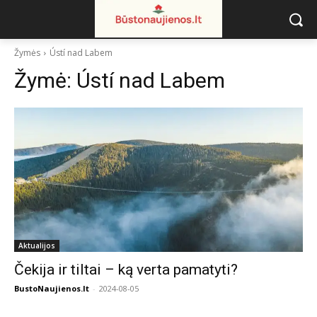
Žymės
Ústí nad Labem
Žymė:
Ústí nad Labem
Aktualijos
Čekija ir tiltai – ką verta pamatyti?
BustoNaujienos.lt
-
2024-08-05