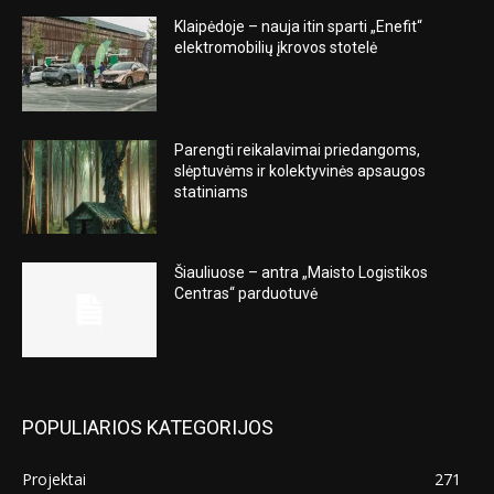
Klaipėdoje – nauja itin sparti „Enefit“
elektromobilių įkrovos stotelė
Parengti reikalavimai priedangoms,
slėptuvėms ir kolektyvinės apsaugos
statiniams
Šiauliuose – antra „Maisto Logistikos
Centras“ parduotuvė
POPULIARIOS KATEGORIJOS
Projektai
271