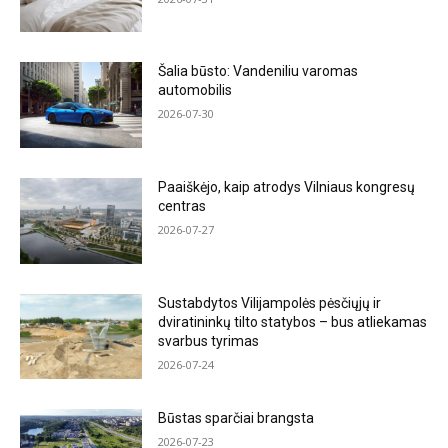
Šalia būsto: Vandeniliu varomas
automobilis
2026-07-30
Paaiškėjo, kaip atrodys Vilniaus kongresų
centras
2026-07-27
Sustabdytos Vilijampolės pėsčiųjų ir
dviratininkų tilto statybos – bus atliekamas
svarbus tyrimas
2026-07-24
Būstas sparčiai brangsta
2026-07-23