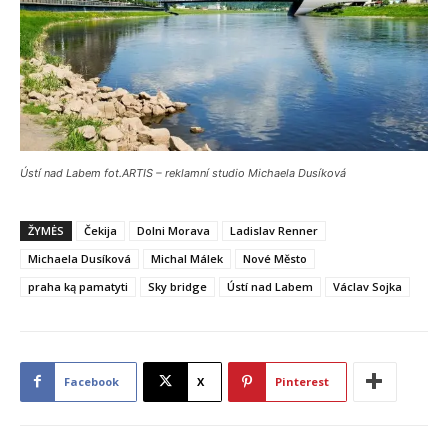
Ústí nad Labem fot.ARTIS – reklamní studio Michaela Dusíková
ŽYMĖS
Čekija
Dolni Morava
Ladislav Renner
Michaela Dusíková
Michal Málek
Nové Město
praha ką pamatyti
Sky bridge
Ústí nad Labem
Václav Sojka
Facebook
X
Pinterest