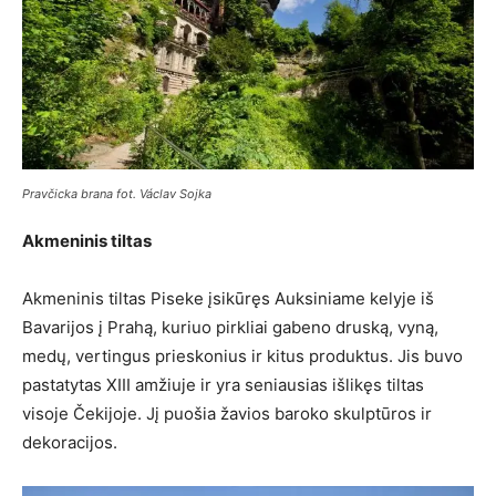
Pravčicka brana fot. Václav Sojka
Akmeninis tiltas
Akmeninis tiltas Piseke įsikūręs Auksiniame kelyje iš
Bavarijos į Prahą, kuriuo pirkliai gabeno druską, vyną,
medų, vertingus prieskonius ir kitus produktus. Jis buvo
pastatytas XIII amžiuje ir yra seniausias išlikęs tiltas
visoje Čekijoje. Jį puošia žavios baroko skulptūros ir
dekoracijos.