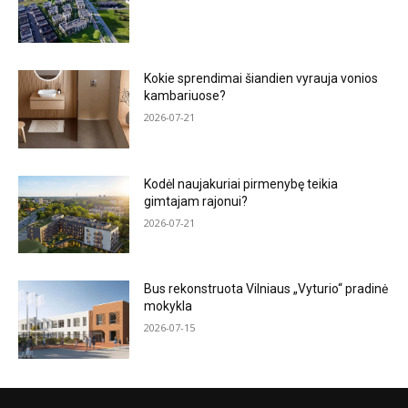
Kokie sprendimai šiandien vyrauja vonios
kambariuose?
2026-07-21
Kodėl naujakuriai pirmenybę teikia
gimtajam rajonui?
2026-07-21
Bus rekonstruota Vilniaus „Vyturio“ pradinė
mokykla
2026-07-15