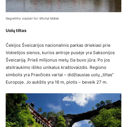
Negrelliho viadukt fot. Michal Málek
Uolų tiltas
Čekijos Šveicarijos nacionalinis parkas driekiasi prie
Vokietijos sienos, kurios antroje pusėje yra Saksonijos
Šveicariją. Prieš milijonus metų čia buvo jūra. Po jos
atsitraukimo išliko unikalus kraštovaizdis. Regiono
simbolis yra Pravčicės vartai – didžiausias uolų „tiltas“
Europoje. Jo aukštis yra 16 m, plotis – beveik 27 m.