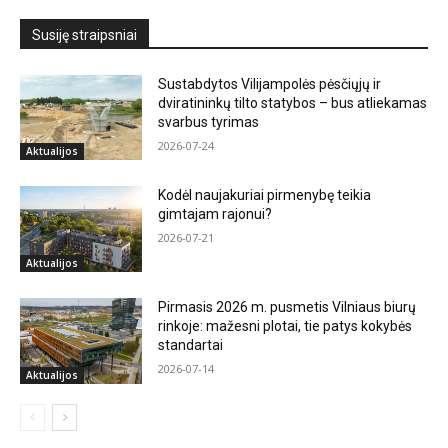
Susiję straipsniai
Sustabdytos Vilijampolės pėsčiųjų ir
dviratininkų tilto statybos – bus atliekamas
svarbus tyrimas
2026-07-24
Aktualijos
Kodėl naujakuriai pirmenybę teikia
gimtajam rajonui?
2026-07-21
Aktualijos
Pirmasis 2026 m. pusmetis Vilniaus biurų
rinkoje: mažesni plotai, tie patys kokybės
standartai
2026-07-14
Aktualijos