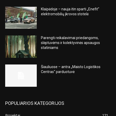
Klaipėdoje – nauja itin sparti „Enefit“
elektromobilių įkrovos stotelė
Parengti reikalavimai priedangoms,
slėptuvėms ir kolektyvinės apsaugos
statiniams
Šiauliuose – antra „Maisto Logistikos
Centras“ parduotuvė
POPULIARIOS KATEGORIJOS
Projektai
271