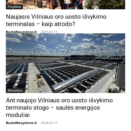
Projektai
Naujasis Vilniaus oro uosto išvykimo
terminalas – kaip atrodo?
BustoNaujienos.lt
-
2025-01-11
Aktualijos
Ant naujojo Vilniaus oro uosto išvykimo
terminalo stogo – saulės energijos
moduliai
BustoNaujienos.lt
-
2024-06-17