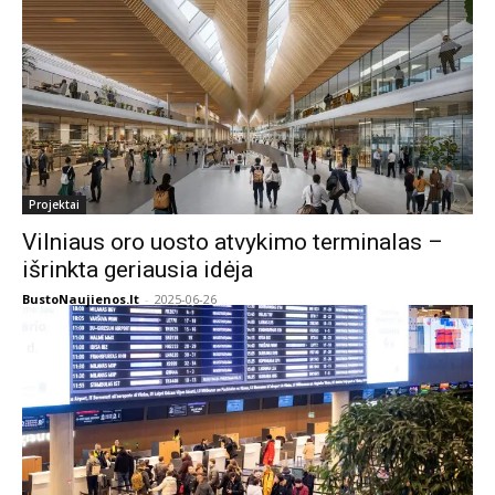
Projektai
Vilniaus oro uosto atvykimo terminalas –
išrinkta geriausia idėja
BustoNaujienos.lt
-
2025-06-26