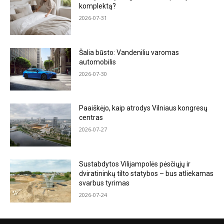
komplektą?
2026-07-31
Šalia būsto: Vandeniliu varomas
automobilis
2026-07-30
Paaiškėjo, kaip atrodys Vilniaus kongresų
centras
2026-07-27
Sustabdytos Vilijampolės pėsčiųjų ir
dviratininkų tilto statybos – bus atliekamas
svarbus tyrimas
2026-07-24