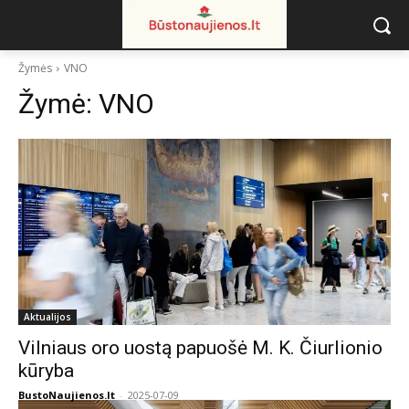
Žymės
VNO
Žymė:
VNO
Aktualijos
Vilniaus oro uostą papuošė M. K. Čiurlionio
kūryba
BustoNaujienos.lt
-
2025-07-09