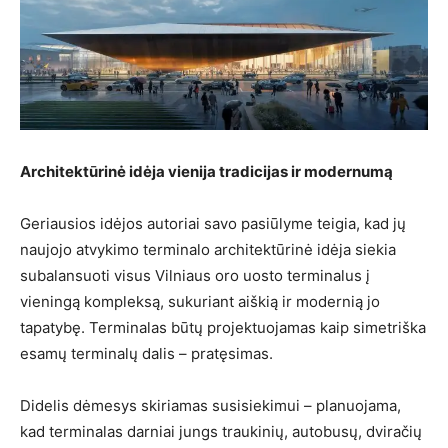
Architektūrinė idėja vienija tradicijas ir modernumą
Geriausios idėjos autoriai savo pasiūlyme teigia, kad jų
naujojo atvykimo terminalo architektūrinė idėja siekia
subalansuoti visus Vilniaus oro uosto terminalus į
vieningą kompleksą, sukuriant aiškią ir modernią jo
tapatybę. Terminalas būtų projektuojamas kaip simetriška
esamų terminalų dalis – pratęsimas.
Didelis dėmesys skiriamas susisiekimui – planuojama,
kad terminalas darniai jungs traukinių, autobusų, dviračių