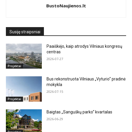
BustoNaujienos.lt
Susiję straipsniai
Paaiškėjo, kaip atrodys Vilniaus kongresų
centras
2026-07-27
Projektai
Bus rekonstruota Vilniaus „Vyturio“ pradinė
mokykla
2026-07-15
Projektai
Baigtas „Sanguškų parko“ kvartalas
2026-06-29
Projektai