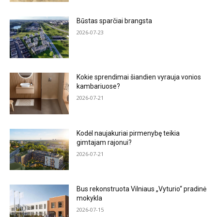
Būstas sparčiai brangsta
2026-07-23
Kokie sprendimai šiandien vyrauja vonios
kambariuose?
2026-07-21
Kodėl naujakuriai pirmenybę teikia
gimtajam rajonui?
2026-07-21
Bus rekonstruota Vilniaus „Vyturio“ pradinė
mokykla
2026-07-15