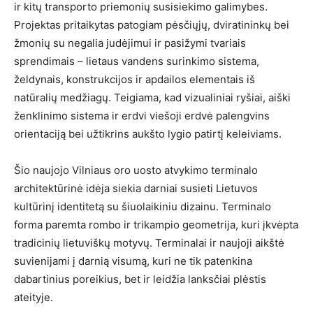
ir kitų transporto priemonių susisiekimo galimybes.
Projektas pritaikytas patogiam pėsčiųjų, dviratininkų bei
žmonių su negalia judėjimui ir pasižymi tvariais
sprendimais – lietaus vandens surinkimo sistema,
želdynais, konstrukcijos ir apdailos elementais iš
natūralių medžiagų. Teigiama, kad vizualiniai ryšiai, aiški
ženklinimo sistema ir erdvi viešoji erdvė palengvins
orientaciją bei užtikrins aukšto lygio patirtį keleiviams.
Šio naujojo Vilniaus oro uosto atvykimo terminalo
architektūrinė idėja siekia darniai susieti Lietuvos
kultūrinį identitetą su šiuolaikiniu dizainu. Terminalo
forma paremta rombo ir trikampio geometrija, kuri įkvėpta
tradicinių lietuviškų motyvų. Terminalai ir naujoji aikštė
suvienijami į darnią visumą, kuri ne tik patenkina
dabartinius poreikius, bet ir leidžia lanksčiai plėstis
ateityje.