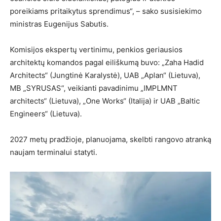
poreikiams pritaikytus sprendimus“, – sako susisiekimo
ministras Eugenijus Sabutis.
Komisijos ekspertų vertinimu, penkios geriausios
architektų komandos pagal eiliškumą buvo: „Zaha Hadid
Architects“ (Jungtinė Karalystė), UAB „Aplan“ (Lietuva),
MB „SYRUSAS“, veikianti pavadinimu „IMPLMNT
architects“ (Lietuva), „One Works“ (Italija) ir UAB „Baltic
Engineers“ (Lietuva).
2027 metų pradžioje, planuojama, skelbti rangovo atranką
naujam terminalui statyti.