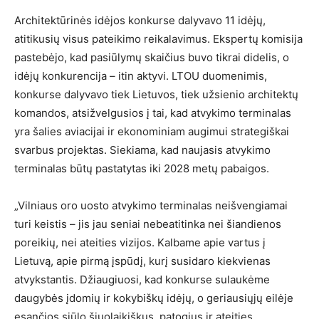
Architektūrinės idėjos konkurse dalyvavo 11 idėjų,
atitikusių visus pateikimo reikalavimus. Ekspertų komisija
pastebėjo, kad pasiūlymų skaičius buvo tikrai didelis, o
idėjų konkurencija – itin aktyvi. LTOU duomenimis,
konkurse dalyvavo tiek Lietuvos, tiek užsienio architektų
komandos, atsižvelgusios į tai, kad atvykimo terminalas
yra šalies aviacijai ir ekonominiam augimui strategiškai
svarbus projektas. Siekiama, kad naujasis atvykimo
terminalas būtų pastatytas iki 2028 metų pabaigos.
„Vilniaus oro uosto atvykimo terminalas neišvengiamai
turi keistis – jis jau seniai nebeatitinka nei šiandienos
poreikių, nei ateities vizijos. Kalbame apie vartus į
Lietuvą, apie pirmą įspūdį, kurį susidaro kiekvienas
atvykstantis. Džiaugiuosi, kad konkurse sulaukėme
daugybės įdomių ir kokybiškų idėjų, o geriausiųjų eilėje
esančios siūlo šiuolaikiškus, patogius ir ateities