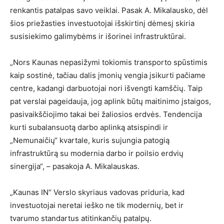
renkantis patalpas savo veiklai. Pasak A. Mikalausko, dėl
šios priežasties investuotojai išskirtinį dėmesį skiria
susisiekimo galimybėms ir išorinei infrastruktūrai.
„Nors Kaunas nepasižymi tokiomis transporto spūstimis
kaip sostinė, tačiau dalis įmonių vengia įsikurti pačiame
centre, kadangi darbuotojai nori išvengti kamščių. Taip
pat verslai pageidauja, jog aplink būtų maitinimo įstaigos,
pasivaikščiojimo takai bei žaliosios erdvės. Tendencija
kurti subalansuotą darbo aplinką atsispindi ir
„Nemunaičių“ kvartale, kuris sujungia patogią
infrastruktūrą su modernia darbo ir poilsio erdvių
sinergija“, – pasakoja A. Mikalauskas.
„Kaunas IN“ Verslo skyriaus vadovas priduria, kad
investuotojai neretai ieško ne tik modernių, bet ir
tvarumo standartus atitinkančių patalpų.