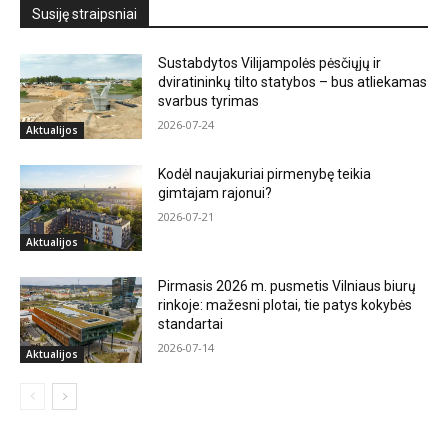
Susiję straipsniai
Sustabdytos Vilijampolės pėsčiųjų ir
dviratininkų tilto statybos – bus atliekamas
svarbus tyrimas
2026-07-24
Aktualijos
Kodėl naujakuriai pirmenybę teikia
gimtajam rajonui?
2026-07-21
Aktualijos
Pirmasis 2026 m. pusmetis Vilniaus biurų
rinkoje: mažesni plotai, tie patys kokybės
standartai
2026-07-14
Aktualijos