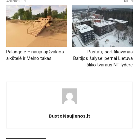
Ankstesnis
Kitas
Palangoje – nauja apžvalgos
Pastatų sertifikavimas
aikštelė ir Melno takas
Baltijos šalyse: pernai Lietuva
išliko tvaraus NT lydere
BustoNaujienos.lt