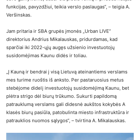
funkcijas, pavyzdžiui, teikia verslo paslaugas“, – teigia A.
Veršinskas.
Jam pritaria ir SBA grupės įmonės „Urban LIVE“
direktorius Andrius Mikalauskas, pridurdamas, kad
sparčiai iki 2022-ųjų augęs užsienio investuotojų
susidomėjimas Kaunu didės ir toliau.
„Į Kauną ir bendrai į visą Lietuvą ateinantiems verslams
mes turime ruoštis iš anksto. Per pastaruosius metus
stebėjome didelį investuotojų susidomėjimą Kaunu, bet
plėtra strigo dėl biurų trūkumo. Sukurti papildomą
patrauklumą verslams gali didesnė aukštos kokybės A
klasės biurų pasiūla, patobulinta miesto infrastruktūra ir
patrauklios nuomos sąlygos“, – tvirtina A. Mikalauskas.