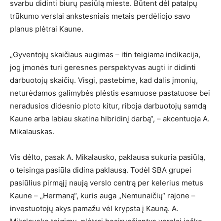
svarbu didinti biurų pasiūlą mieste. Būtent dėl patalpų
trūkumo verslai ankstesniais metais perdėliojo savo
planus plėtrai Kaune.
„Gyventojų skaičiaus augimas – itin teigiama indikacija,
jog įmonės turi geresnes perspektyvas augti ir didinti
darbuotojų skaičių. Visgi, pastebime, kad dalis įmonių,
neturėdamos galimybės plėstis esamuose pastatuose bei
neradusios didesnio ploto kitur, riboja darbuotojų samdą
Kaune arba labiau skatina hibridinį darbą“, – akcentuoja A.
Mikalauskas.
Vis dėlto, pasak A. Mikalausko, paklausa sukuria pasiūlą,
o teisinga pasiūla didina paklausą. Todėl SBA grupei
pasiūlius pirmąjį naują verslo centrą per kelerius metus
Kaune – „Hermaną“, kuris auga „Nemunaičių“ rajone –
investuotojų akys pamažu vėl krypsta į Kauną. A.