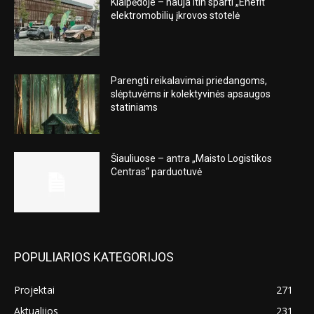
Klaipėdoje – nauja itin sparti „Enefit“
elektromobilių įkrovos stotelė
Parengti reikalavimai priedangoms,
slėptuvėms ir kolektyvinės apsaugos
statiniams
Šiauliuose – antra „Maisto Logistikos
Centras“ parduotuvė
POPULIARIOS KATEGORIJOS
Projektai
271
Aktualijos
231