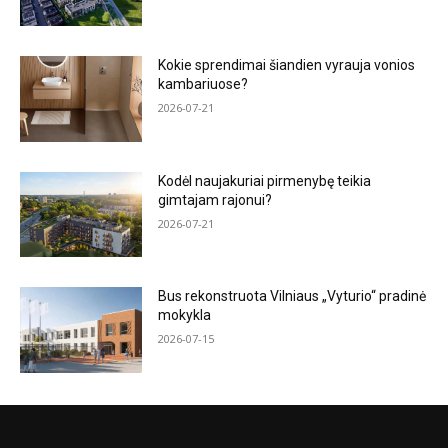
Kokie sprendimai šiandien vyrauja vonios
kambariuose?
2026-07-21
Kodėl naujakuriai pirmenybę teikia
gimtajam rajonui?
2026-07-21
Bus rekonstruota Vilniaus „Vyturio“ pradinė
mokykla
2026-07-15