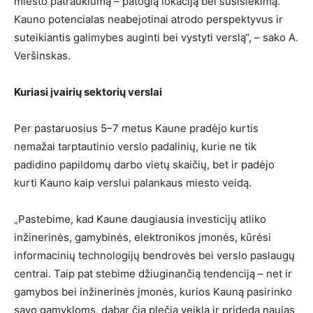
miesto patrauklumą – patogią lokaciją bei susisiekimą.
Kauno potencialas neabejotinai atrodo perspektyvus ir
suteikiantis galimybes auginti bei vystyti verslą“, – sako A.
Veršinskas.
Kuriasi įvairių sektorių verslai
Per pastaruosius 5–7 metus Kaune pradėjo kurtis
nemažai tarptautinio verslo padalinių, kurie ne tik
padidino papildomų darbo vietų skaičių, bet ir padėjo
kurti Kauno kaip verslui palankaus miesto veidą.
„Pastebime, kad Kaune daugiausia investicijų atliko
inžinerinės, gamybinės, elektronikos įmonės, kūrėsi
informacinių technologijų bendrovės bei verslo paslaugų
centrai. Taip pat stebime džiuginančią tendenciją – net ir
gamybos bei inžinerinės įmonės, kurios Kauną pasirinko
savo gamykloms, dabar čia plečia veiklą ir prideda naujas