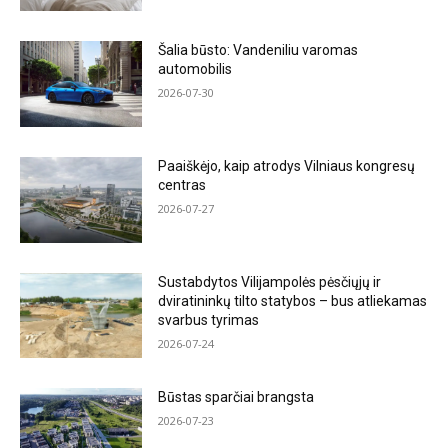
Šalia būsto: Vandeniliu varomas
automobilis
2026-07-30
Paaiškėjo, kaip atrodys Vilniaus kongresų
centras
2026-07-27
Sustabdytos Vilijampolės pėsčiųjų ir
dviratininkų tilto statybos – bus atliekamas
svarbus tyrimas
2026-07-24
Būstas sparčiai brangsta
2026-07-23