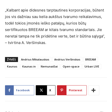
„Kalbant apie didesnes tarptautines korporacijas, būtent
jos vis dažniau sau kelia aukštus tvarumo reikalavimus,
todėl tokios įmonės ieško patalpų, kurios būtų
sertifikuotos BREEAM ar kitais tvarumo standartais. Jie
neretai tampa ne tik pridėtine verte, bet ir būtina sąlyga“,
– tvirtina A. Veršinskas.
ŽYMĖS
Andrius Mikalauskas
Andrius Veršinskas
BREEAM
Kaunas
Kaunas in
Nemunaičiai
Open-space
Urban LIVE
Facebook
X
Pinterest