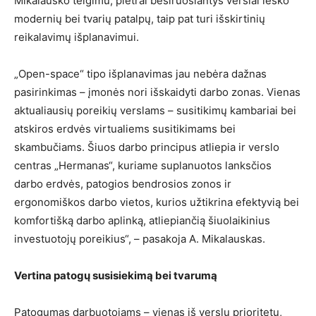
Mikalausko teigimu, plėtrai besiruošiantys verslai ieško
modernių bei tvarių patalpų, taip pat turi išskirtinių
reikalavimų išplanavimui.
„Open-space“ tipo išplanavimas jau nebėra dažnas
pasirinkimas – įmonės nori išskaidyti darbo zonas. Vienas
aktualiausių poreikių verslams – susitikimų kambariai bei
atskiros erdvės virtualiems susitikimams bei
skambučiams. Šiuos darbo principus atliepia ir verslo
centras „Hermanas“, kuriame suplanuotos lanksčios
darbo erdvės, patogios bendrosios zonos ir
ergonomiškos darbo vietos, kurios užtikrina efektyvią bei
komfortišką darbo aplinką, atliepiančią šiuolaikinius
investuotojų poreikius“, – pasakoja A. Mikalauskas.
Vertina patogų susisiekimą bei tvarumą
Patogumas darbuotojams – vienas iš verslų prioritetų,