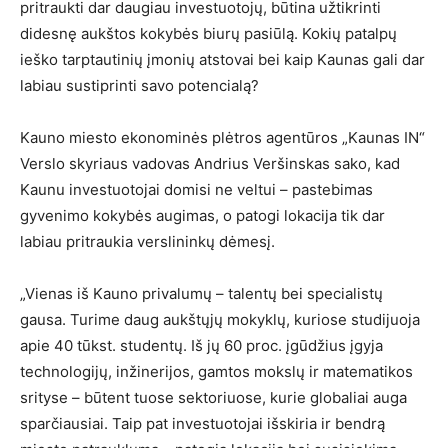
pritraukti dar daugiau investuotojų, būtina užtikrinti
didesnę aukštos kokybės biurų pasiūlą. Kokių patalpų
ieško tarptautinių įmonių atstovai bei kaip Kaunas gali dar
labiau sustiprinti savo potencialą?
Kauno miesto ekonominės plėtros agentūros „Kaunas IN“
Verslo skyriaus vadovas Andrius Veršinskas sako, kad
Kaunu investuotojai domisi ne veltui – pastebimas
gyvenimo kokybės augimas, o patogi lokacija tik dar
labiau pritraukia verslininkų dėmesį.
„Vienas iš Kauno privalumų – talentų bei specialistų
gausa. Turime daug aukštųjų mokyklų, kuriose studijuoja
apie 40 tūkst. studentų. Iš jų 60 proc. įgūdžius įgyja
technologijų, inžinerijos, gamtos mokslų ir matematikos
srityse – būtent tuose sektoriuose, kurie globaliai auga
sparčiausiai. Taip pat investuotojai išskiria ir bendrą