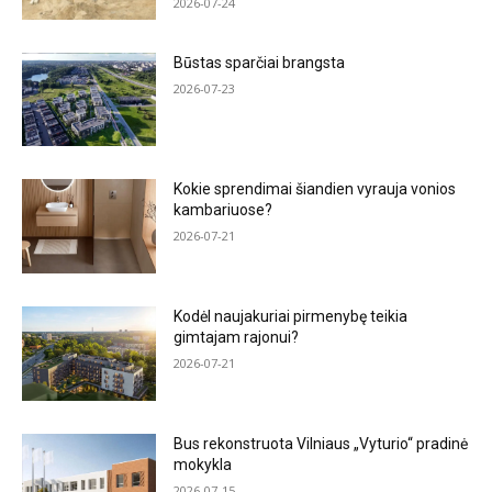
2026-07-24
Būstas sparčiai brangsta
2026-07-23
Kokie sprendimai šiandien vyrauja vonios
kambariuose?
2026-07-21
Kodėl naujakuriai pirmenybę teikia
gimtajam rajonui?
2026-07-21
Bus rekonstruota Vilniaus „Vyturio“ pradinė
mokykla
2026-07-15