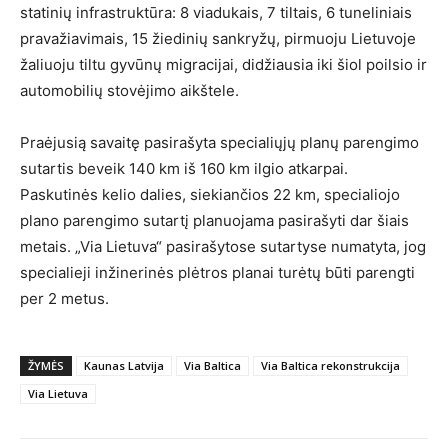
statinių infrastruktūra: 8 viadukais, 7 tiltais, 6 tuneliniais
pravažiavimais, 15 žiedinių sankryžų, pirmuoju Lietuvoje
žaliuoju tiltu gyvūnų migracijai, didžiausia iki šiol poilsio ir
automobilių stovėjimo aikštele.
Praėjusią savaitę pasirašyta specialiųjų planų parengimo
sutartis beveik 140 km iš 160 km ilgio atkarpai.
Paskutinės kelio dalies, siekiančios 22 km, specialiojo
plano parengimo sutartį planuojama pasirašyti dar šiais
metais. „Via Lietuva“ pasirašytose sutartyse numatyta, jog
specialieji inžinerinės plėtros planai turėtų būti parengti
per 2 metus.
ŽYMĖS
Kaunas Latvija
Via Baltica
Via Baltica rekonstrukcija
Via Lietuva