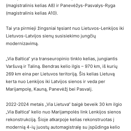
(magistralinis kelias A8) ir Panevėžys-Pasvalys-Ryga
(magistralinis kelias A10).
Tai yra pirmieji žingsniai tęsiant nuo Lietuvos-Lenkijos iki
Lietuvos-Latvijos sienų susisiekimo jungčių
modernizavimą.
„Via Baltica“ yra transeuropinio tinklo kelias, jungiantis
Varšuvą ir Taliną. Bendras kelio ilgis – 970 km, iš kurių
269 km eina per Lietuvos teritoriją. Šis kelias Lietuvą
kerta nuo Lenkijos iki Latvijos sienos ir veda per
Marijampolę, Kauną, Panevėžį bei Pasvalį.
2022-2024 metais „Via Lietuva“ baigė beveik 30 km ilgio
„Via Baltica“ kelio nuo Marijampolės link Lenkijos sienos
rekonstrukciją. Šioje atkarpoje kelias rekonstruotas į
modernią 4-ių juostų automagistralę su įspūdinga kelio