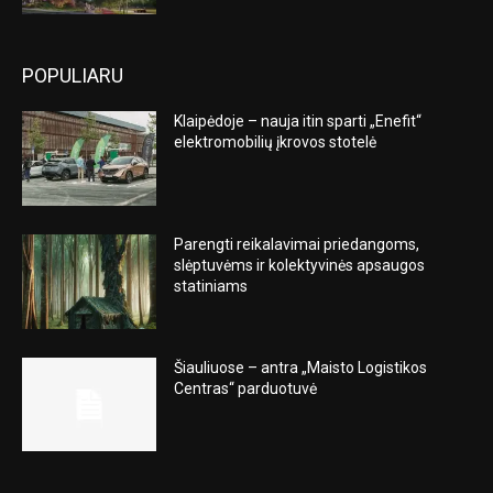
POPULIARU
Klaipėdoje – nauja itin sparti „Enefit“
elektromobilių įkrovos stotelė
Parengti reikalavimai priedangoms,
slėptuvėms ir kolektyvinės apsaugos
statiniams
Šiauliuose – antra „Maisto Logistikos
Centras“ parduotuvė