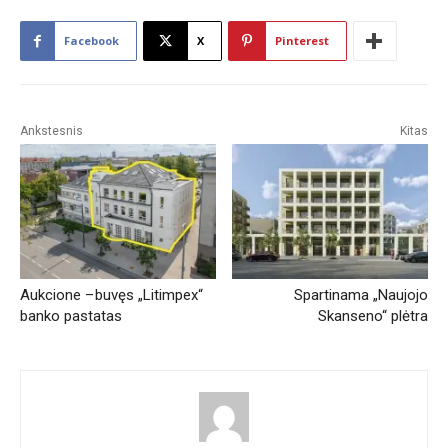
Facebook
X
Pinterest
Ankstesnis
Kitas
Aukcione – buvęs „Litimpex“
Spartinama „Naujojo
banko pastatas
Skanseno“ plėtra