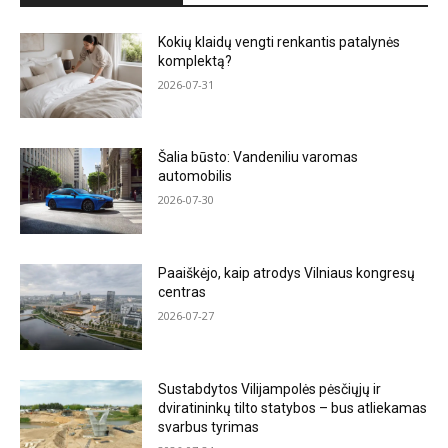
Kokių klaidų vengti renkantis patalynės
komplektą?
2026-07-31
Šalia būsto: Vandeniliu varomas
automobilis
2026-07-30
Paaiškėjo, kaip atrodys Vilniaus kongresų
centras
2026-07-27
Sustabdytos Vilijampolės pėsčiųjų ir
dviratininkų tilto statybos – bus atliekamas
svarbus tyrimas