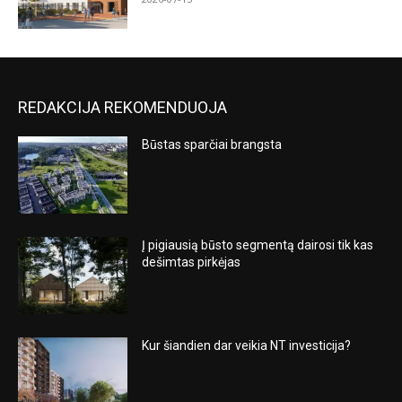
REDAKCIJA REKOMENDUOJA
Būstas sparčiai brangsta
Į pigiausią būsto segmentą dairosi tik kas
dešimtas pirkėjas
Kur šiandien dar veikia NT investicija?