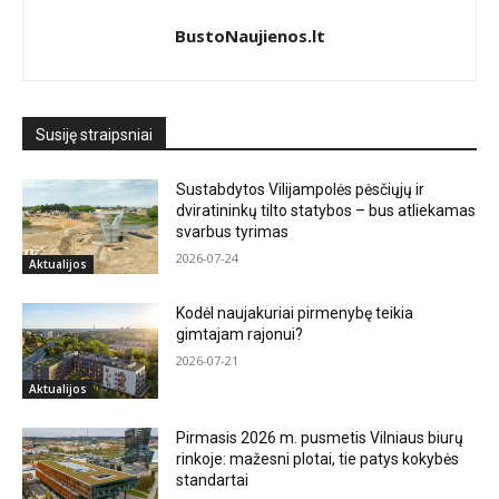
BustoNaujienos.lt
Susiję straipsniai
Sustabdytos Vilijampolės pėsčiųjų ir
dviratininkų tilto statybos – bus atliekamas
svarbus tyrimas
2026-07-24
Aktualijos
Kodėl naujakuriai pirmenybę teikia
gimtajam rajonui?
2026-07-21
Aktualijos
Pirmasis 2026 m. pusmetis Vilniaus biurų
rinkoje: mažesni plotai, tie patys kokybės
standartai