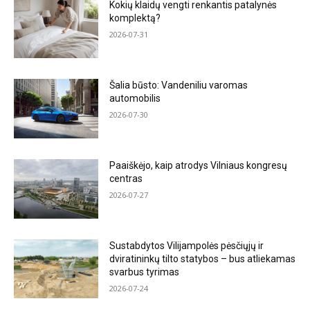
Kokių klaidų vengti renkantis patalynės
komplektą?
2026-07-31
Šalia būsto: Vandeniliu varomas
automobilis
2026-07-30
Paaiškėjo, kaip atrodys Vilniaus kongresų
centras
2026-07-27
Sustabdytos Vilijampolės pėsčiųjų ir
dviratininkų tilto statybos – bus atliekamas
svarbus tyrimas
2026-07-24