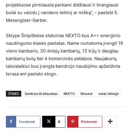
projektuose pirmiausia perkami didžiausi ir brangiausi
butai su vaizdu į vandens telkinį ar mišką”, – pastebi E.
Mesengiser-Garber.
Sklype Šnipiškėse statomas NEXTO bus A++ energinio
naudingumo klasės pastatas. Name numatoma įrengti 19
vieno kambario, 30 dviejų kambarių, 13 trijų ir daugiau
kambarių butų bei 4 komercinės patalpos. Naujakurių
laisvalaikiui bus įrengta bendrojo naudojimo apželdinta
terasa ant pastato stogo.
ŽYMĖS
Giedrius Kražauskas
NEXTO
Rinvest
vutai vilniuje
Facebook
X
Pinterest