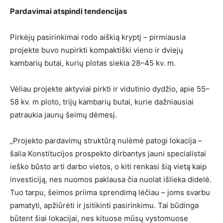
Pardavimai atspindi tendencijas
Pirkėjų pasirinkimai rodo aiškią kryptį – pirmiausia
projekte buvo nupirkti kompaktiški vieno ir dviejų
kambarių butai, kurių plotas siekia 28–45 kv. m.
Vėliau projekte aktyviai pirkti ir vidutinio dydžio, apie 55–
58 kv. m ploto, trijų kambarių butai, kurie dažniausiai
patraukia jaunų šeimų dėmesį.
„Projekto pardavimų struktūrą nulėmė patogi lokacija –
šalia Konstitucijos prospekto dirbantys jauni specialistai
ieško būsto arti darbo vietos, o kiti renkasi šią vietą kaip
investiciją, nes nuomos paklausa čia nuolat išlieka didelė.
Tuo tarpu, šeimos priima sprendimą lėčiau – joms svarbu
pamatyti, apžiūrėti ir įsitikinti pasirinkimu. Tai būdinga
būtent šiai lokacijai, nes kituose mūsų vystomuose