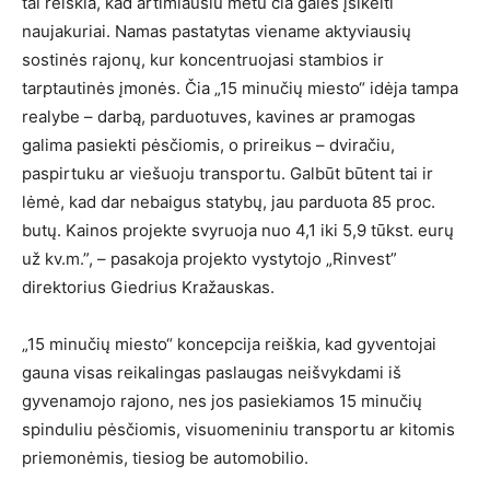
tai reiškia, kad artimiausiu metu čia galės įsikelti
naujakuriai. Namas pastatytas viename aktyviausių
sostinės rajonų, kur koncentruojasi stambios ir
tarptautinės įmonės. Čia „15 minučių miesto“ idėja tampa
realybe – darbą, parduotuves, kavines ar pramogas
galima pasiekti pėsčiomis, o prireikus – dviračiu,
paspirtuku ar viešuoju transportu. Galbūt būtent tai ir
lėmė, kad dar nebaigus statybų, jau parduota 85 proc.
butų. Kainos projekte svyruoja nuo 4,1 iki 5,9 tūkst. eurų
už kv.m.”, – pasakoja projekto vystytojo „Rinvest”
direktorius Giedrius Kražauskas.
„15 minučių miesto“ koncepcija reiškia, kad gyventojai
gauna visas reikalingas paslaugas neišvykdami iš
gyvenamojo rajono, nes jos pasiekiamos 15 minučių
spinduliu pėsčiomis, visuomeniniu transportu ar kitomis
priemonėmis, tiesiog be automobilio.