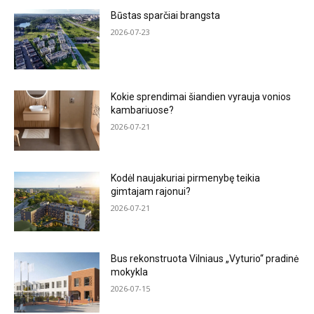
Būstas sparčiai brangsta
2026-07-23
Kokie sprendimai šiandien vyrauja vonios
kambariuose?
2026-07-21
Kodėl naujakuriai pirmenybę teikia
gimtajam rajonui?
2026-07-21
Bus rekonstruota Vilniaus „Vyturio“ pradinė
mokykla
2026-07-15