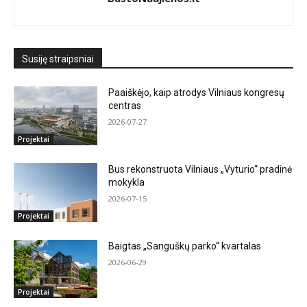
Susiję straipsniai
Paaiškėjo, kaip atrodys Vilniaus kongresų
centras
2026-07-27
Projektai
Bus rekonstruota Vilniaus „Vyturio“ pradinė
mokykla
2026-07-15
Projektai
Baigtas „Sanguškų parko“ kvartalas
2026-06-29
Projektai