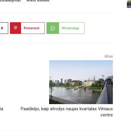
atsiskaitymas
enefit stotelės
X
Pinterest
WhatsApp
Kitas
ta
Paaiškėjo, kaip atrodys naujas kvartalas Vilniaus
centre