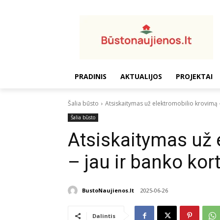
PRADINIS
AKTUALIJOS
PROJEKTAI
Šalia būsto
Atsiskaitymas už elektromobilio krovimą –
Šalia būsto
Atsiskaitymas už 
– jau ir banko kor
BustoNaujienos.lt
2025-06-26
Dalintis