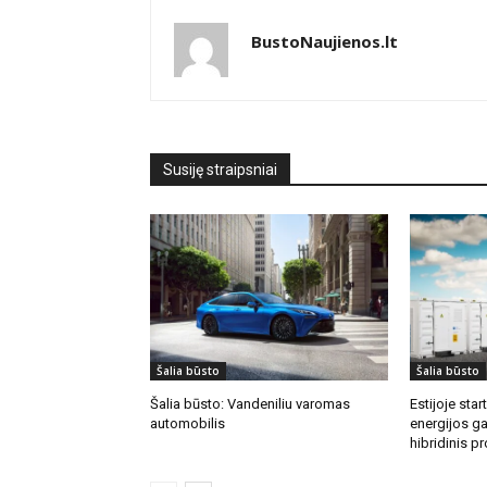
BustoNaujienos.lt
Susiję straipsniai
Šalia būsto
Šalia būsto
Šalia būsto: Vandeniliu varomas
Estijoje sta
automobilis
energijos g
hibridinis p