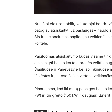
Nuo šiol elektromobilių vairuotojai bendrovės
patogiau atsiskaityti už paslaugas – naudoj
Šis funkcionalumas papildo jau veikiančius 
kortelę.
Papildomas atsiskaitymo būdas visame tinkl
atsiskaityti banko kortele pradės veikti daug
Šiauliuose ir Panevėžyje bei aplinkiniuose
išplėstas ir į kitose šalies vietose veikianči
Planuojama, kad iki metų pabaigos banko kor
kW) ir itin greito (150 kW ir daugiau) „Enefit“