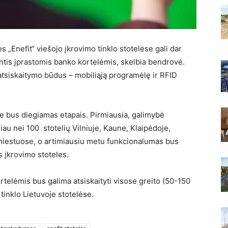
 „Enefit“ viešojo įkrovimo tinklo stotelėse gali dar
antis įprastomis banko kortelėmis, skelbia bendrovė.
atsiskaitymo būdus – mobiliąją programėlę ir RFID
e bus diegiamas etapais. Pirmiausia, galimybė
iau nei 100 stotelių Vilniuje, Kaune, Klaipėdoje,
 miestuose, o artimiausiu metu funkcionalumas bus
as įkrovimo stoteles.
telėmis bus galima atsiskaityti visose greito (50-150
 tinklo Lietuvoje stotelėse.