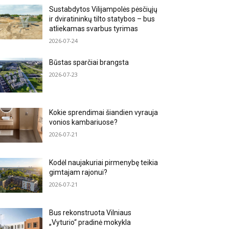
Sustabdytos Vilijampolės pėsčiųjų
ir dviratininkų tilto statybos – bus
atliekamas svarbus tyrimas
2026-07-24
Būstas sparčiai brangsta
2026-07-23
Kokie sprendimai šiandien vyrauja
vonios kambariuose?
2026-07-21
Kodėl naujakuriai pirmenybę teikia
gimtajam rajonui?
2026-07-21
Bus rekonstruota Vilniaus
„Vyturio“ pradinė mokykla