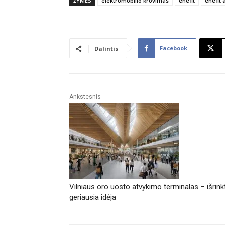
ŽYMĖS
elektromobilio krovimas
enefit
enefit 
Facebook
Dalintis
Ankstesnis
Vilniaus oro uosto atvykimo terminalas – išrink
geriausia idėja