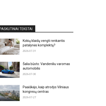
PASKUTINIAI TEKSTAI
Kokių klaidų vengti renkantis
patalynės komplektą?
2026-07-31
Šalia būsto: Vandeniliu varomas
automobilis
2026-07-30
Paaiškėjo, kaip atrodys Vilniaus
kongresų centras
2026-07-27