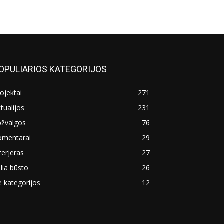
OPULIARIOS KATEGORIJOS
ojektai
271
tualijos
231
pžvalgos
76
omentarai
29
terjeras
27
lia būsto
26
 kategorijos
12