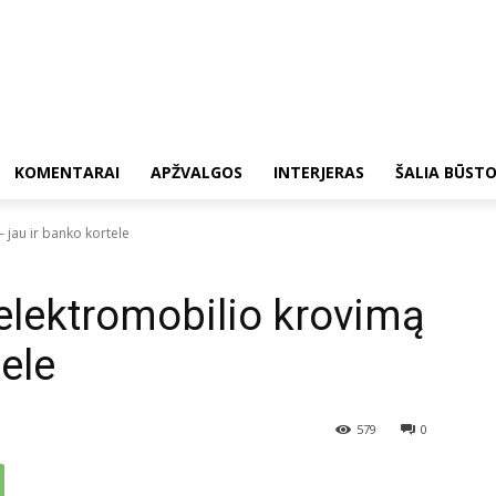
KOMENTARAI
APŽVALGOS
INTERJERAS
ŠALIA BŪST
 jau ir banko kortele
elektromobilio krovimą
tele
579
0