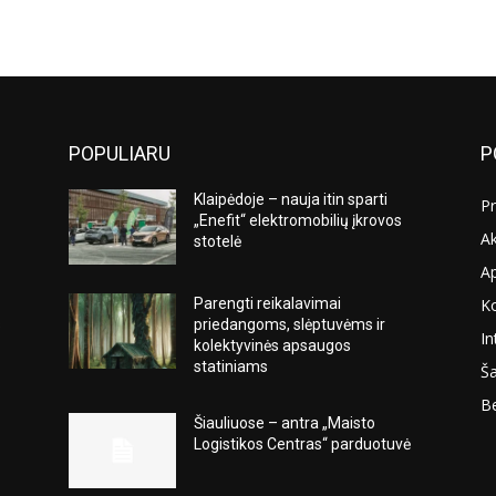
POPULIARU
P
Klaipėdoje – nauja itin sparti
Pr
„Enefit“ elektromobilių įkrovos
Ak
stotelė
A
K
Parengti reikalavimai
s
priedangoms, slėptuvėms ir
In
kolektyvinės apsaugos
statiniams
Ša
Be
Šiauliuose – antra „Maisto
Logistikos Centras“ parduotuvė