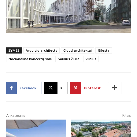
ŽYMĖS
Arquivio architects
Cloud architektai
Gilesta
Nacionalinė koncertų salė
Saulius Žiūra
vilnius
Facebook
X
Pinterest
Ankstesnis
Kitas