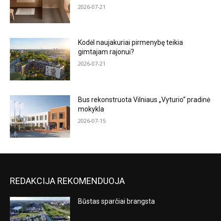
2026-07-21
Kodėl naujakuriai pirmenybę teikia
gimtajam rajonui?
2026-07-21
Bus rekonstruota Vilniaus „Vyturio“ pradinė
mokykla
2026-07-15
REDAKCIJA REKOMENDUOJA
Būstas sparčiai brangsta