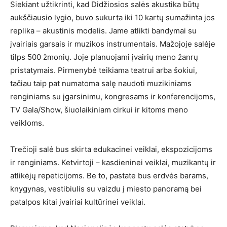
Siekiant užtikrinti, kad Didžiosios salės akustika būtų
aukščiausio lygio, buvo sukurta iki 10 kartų sumažinta jos
replika – akustinis modelis. Jame atlikti bandymai su
įvairiais garsais ir muzikos instrumentais. Mažojoje salėje
tilps 500 žmonių. Joje planuojami įvairių meno žanrų
pristatymais. Pirmenybė teikiama teatrui arba šokiui,
tačiau taip pat numatoma salę naudoti muzikiniams
renginiams su įgarsinimu, kongresams ir konferencijoms,
TV Gala/Show, šiuolaikiniam cirkui ir kitoms meno
veikloms.
Trečioji salė bus skirta edukacinei veiklai, ekspozicijoms
ir renginiams. Ketvirtoji – kasdieninei veiklai, muzikantų ir
atlikėjų repeticijoms. Be to, pastate bus erdvės barams,
knygynas, vestibiulis su vaizdu į miesto panoramą bei
patalpos kitai įvairiai kultūrinei veiklai.