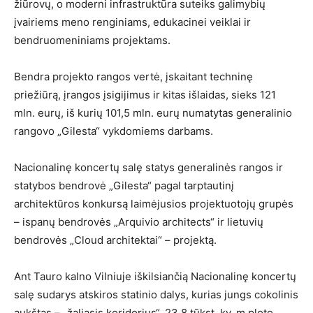
žiūrovų, o moderni infrastruktūra suteiks galimybių
įvairiems meno renginiams, edukacinei veiklai ir
bendruomeniniams projektams.
Bendra projekto rangos vertė, įskaitant techninę
priežiūrą, įrangos įsigijimus ir kitas išlaidas, sieks 121
mln. eurų, iš kurių 101,5 mln. eurų numatytas generalinio
rangovo „Gilesta“ vykdomiems darbams.
Nacionalinę koncertų salę statys generalinės rangos ir
statybos bendrovė „Gilesta“ pagal tarptautinį
architektūros konkursą laimėjusios projektuotojų grupės
– ispanų bendrovės „Arquivio architects“ ir lietuvių
bendrovės „Cloud architektai“ – projektą.
Ant Tauro kalno Vilniuje iškilsiančią Nacionalinę koncertų
salę sudarys atskiros statinio dalys, kurias jungs cokolinis
aukštas – „žaliasis koridorius“. 23,8 tūkst. kv. m ploto