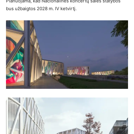
Planuojama, kad Nacionalinės koncertų salės statybos
bus užbaigtos 2028 m. IV ketvirtį.