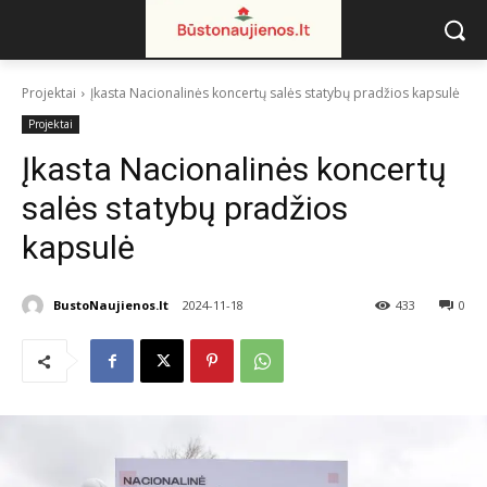
Projektai
Įkasta Nacionalinės koncertų salės statybų pradžios kapsulė
Projektai
Įkasta Nacionalinės koncertų
salės statybų pradžios
kapsulė
BustoNaujienos.lt
2024-11-18
433
0