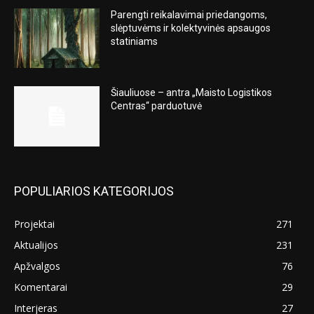
Parengti reikalavimai priedangoms,
slėptuvėms ir kolektyvinės apsaugos
statiniams
Šiauliuose – antra „Maisto Logistikos
Centras“ parduotuvė
POPULIARIOS KATEGORIJOS
Projektai
271
Aktualijos
231
Apžvalgos
76
Komentarai
29
Interjeras
27