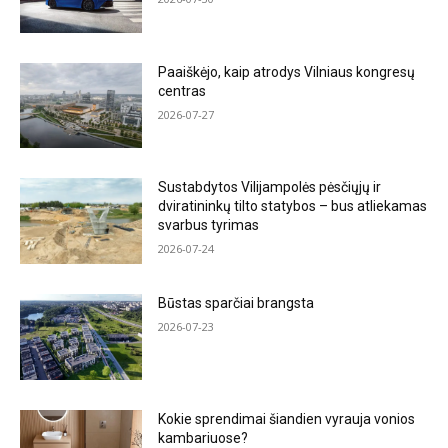
Paaiškėjo, kaip atrodys Vilniaus kongresų
centras
2026-07-27
Sustabdytos Vilijampolės pėsčiųjų ir
dviratininkų tilto statybos – bus atliekamas
svarbus tyrimas
2026-07-24
Būstas sparčiai brangsta
2026-07-23
Kokie sprendimai šiandien vyrauja vonios
kambariuose?