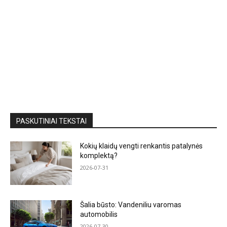
PASKUTINIAI TEKSTAI
Kokių klaidų vengti renkantis patalynės
komplektą?
2026-07-31
Šalia būsto: Vandeniliu varomas
automobilis
2026-07-30