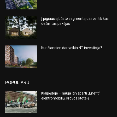
Į pigiausią būsto segmentą dairosi tik kas
dešimtas pirkėjas
Kur šiandien dar veikia NT investicija?
POPULIARU
Klaipėdoje – nauja itin sparti „Enefit“
elektromobilių įkrovos stotelė