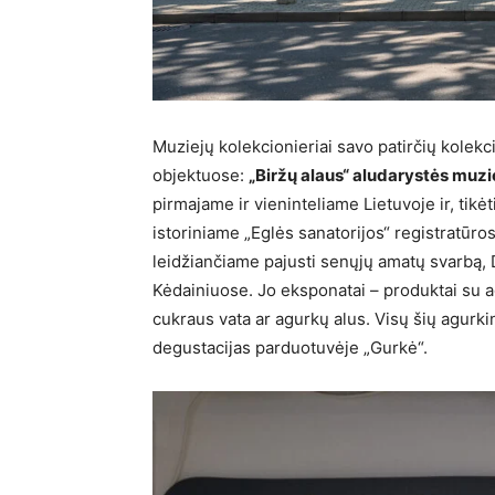
Muziejų kolekcionieriai savo patirčių kolekc
objektuose:
„Biržų alaus“ aludarystės muzi
pirmajame ir vieninteliame Lietuvoje ir, tikė
istoriniame „Eglės sanatorijos“ registratūro
leidžiančiame pajusti senųjų amatų svarbą,
Kėdainiuose. Jo eksponatai – produktai su a
cukraus vata ar agurkų alus. Visų šių agurki
degustacijas parduotuvėje „Gurkė“.