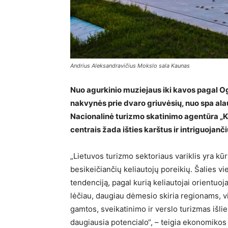
Andrius Aleksandravičius Mokslo sala Kaunas
Nuo agurkinio muziejaus iki kavos pagal Og
nakvynės prie dvaro griuvėsių, nuo spa alau
Nacionalinė turizmo skatinimo agentūra „Ke
centrais žada išties karštus ir intriguojan
„Lietuvos turizmo sektoriaus variklis yra kū
besikeičiančių keliautojų poreikių. Šalies vi
tendenciją, pagal kurią keliautojai orientuojasi
lėčiau, daugiau dėmesio skiria regionams, 
gamtos, sveikatinimo ir verslo turizmas išlie
daugiausia potencialo“, – teigia ekonomikos 