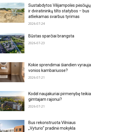
Sustabdytos Vilijampolės pėsčiųjų
ir dviratininkų tilto statybos – bus
atliekamas svarbus tyrimas
2026-07-24
Būstas sparčiai brangsta
2026-07-23
Kokie sprendimai šiandien vyrauja
vonios kambariuose?
2026-07-21
Kodėl naujakuriai pirmenybę teikia
gimtajam rajonui?
2026-07-21
Bus rekonstruota Vilniaus
„Vyturio“ pradinė mokykla