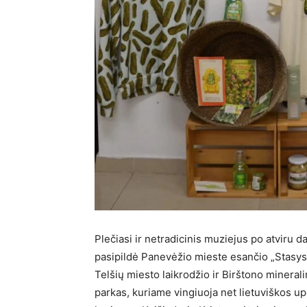
Plečiasi ir netradicinis muziejus po atviru
pasipildė Panevėžio mieste esančio „Stasy
Telšių miesto laikrodžio ir Birštono minera
parkas, kuriame vingiuoja net lietuviškos up