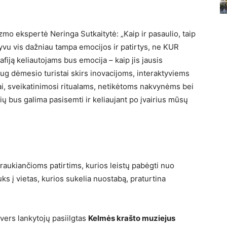
rizmo ekspertė Neringa Sutkaitytė: „Kaip ir pasaulio, taip
tyvu vis dažniau tampa emocijos ir patirtys, ne KUR
afiją keliautojams bus emocija – kaip jis jausis
aug dėmesio turistai skirs inovacijoms, interaktyviems
ai, sveikatinimosi ritualams, netikėtoms nakvynėms bei
ių bus galima pasisemti ir keliaujant po įvairius mūsų
raukiančioms patirtims, kurios leistų pabėgti nuo
ks į vietas, kurios sukelia nuostabą, praturtina
ivers lankytojų pasiilgtas
Kelmės krašto muziejus