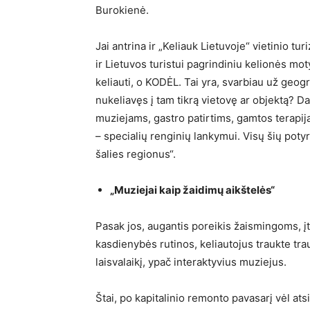
Burokienė.
Jai antrina ir „Keliauk Lietuvoje“ vietinio tu
ir Lietuvos turistui pagrindiniu kelionės mo
keliauti, o KODĖL. Tai yra, svarbiau už geogr
nukeliavęs į tam tikrą vietovę ar objektą? D
muziejams, gastro patirtims, gamtos terapij
– specialių renginių lankymui. Visų šių potyr
šalies regionus“.
„Muziejai kaip žaidimų aikštelės“
Pasak jos, augantis poreikis žaismingoms, įt
kasdienybės rutinos, keliautojus traukte trau
laisvalaikį, ypač interaktyvius muziejus.
Štai, po kapitalinio remonto pavasarį vėl ats