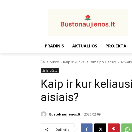
PRADINIS
AKTUALIJOS
PROJEKTAI
Šalia būsto
Kaip ir kur keliausime po Lietuvą 2026-ais
Šalia būsto
Kaip ir kur keliau
aisiais?
BustoNaujienos.lt
2026-02-09
Dalintis