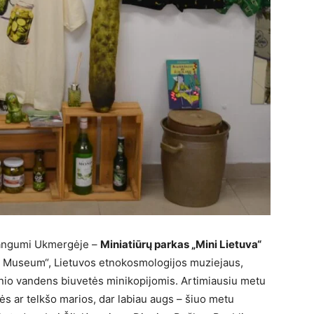
 dangumi Ukmergėje –
Miniatiūrų parkas „Mini Lietuva“
s Museum“, Lietuvos etnokosmologijos muziejaus,
linio vandens biuvetės minikopijomis. Artimiausiu metu
ės ar telkšo marios, dar labiau augs – šiuo metu