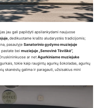
ijas jau gali papildyti apsilankydami naujuose
ejuje,
dedikuotame krašto aludarystės tradicijomis;
tina, pasaulyje
Sanatorinio gydymo muziejuje
s pastate bei
muziejuje „Senovinė Tėviškė“,
 Druskininkuose ar net
Agurkiniame muziejuke
gurkais, tokie kaip raugintų agurkų šokoladas, agurkų
nių skanėstų galima ir paragauti, užsisakius mini