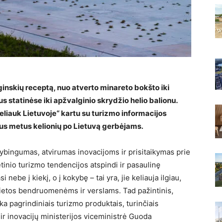
inskių receptą, nuo atverto minareto bokšto iki
s statinėse iki apžvalginio skrydžio helio balionu.
liauk Lietuvoje“ kartu su turizmo informacijos
čius metus kelionių po Lietuvą gerbėjams.
rybingumas, atvirumas inovacijoms ir prisitaikymas prie
etinio turizmo tendencijos atspindi ir pasaulinę
 nebe į kiekį, o į kokybę – tai yra, jie keliauja ilgiau,
vietos bendruomenėms ir verslams. Tad pažintinis,
ka pagrindiniais turizmo produktais, turinčiais
ir inovacijų ministerijos viceministrė Guoda