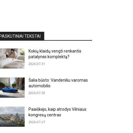
PASKUTINIAI TEKSTAI
Kokių klaidų vengti renkantis
patalynės komplektą?
2026-07-31
Šalia būsto: Vandeniliu varomas
automobilis
2026-07-30
Paaiškėjo, kaip atrodys Vilniaus
kongresų centras
2026-07-27