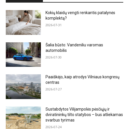
Kokių klaidų vengti renkantis patalynės
komplektą?
2026-07-31
Šalia būsto: Vandeniliu varomas
automobilis
2026-07-30
Paaiškėjo, kaip atrodys Vilniaus kongresų
centras
2026-07-27
Sustabdytos Vilijampolės pėsčiųjų ir
dviratininkų tilto statybos – bus atliekamas
svarbus tyrimas
2026-07-24