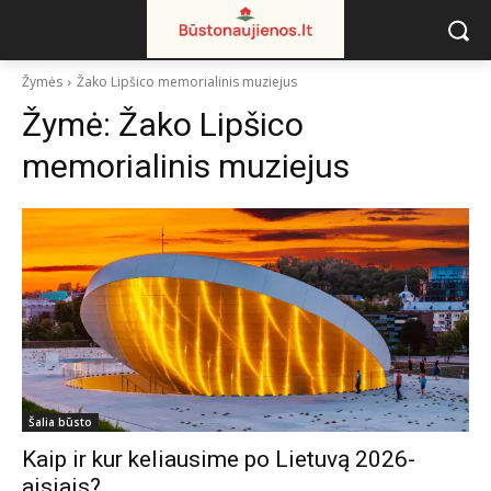
Žymės
Žako Lipšico memorialinis muziejus
Žymė:
Žako Lipšico
memorialinis muziejus
Šalia būsto
Kaip ir kur keliausime po Lietuvą 2026-
aisiais?