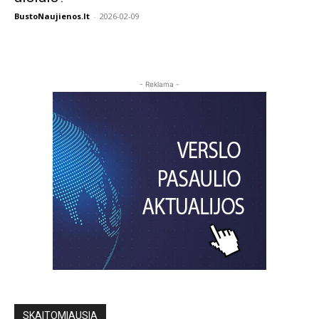
BustoNaujienos.lt
-
2026-02-09
- Reklama -
SKAITOMIAUSIA