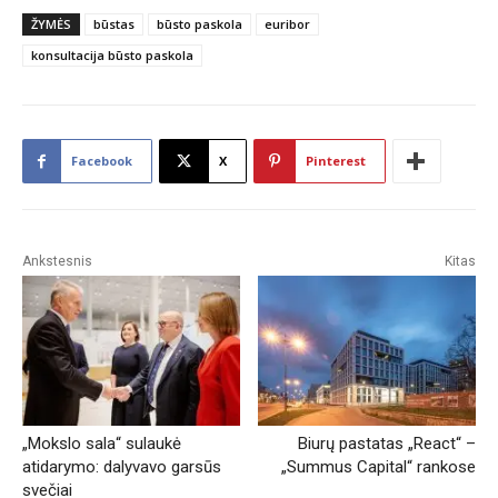
ŽYMĖS
būstas
būsto paskola
euribor
konsultacija būsto paskola
Facebook
X
Pinterest
Ankstesnis
Kitas
„Mokslo sala“ sulaukė
Biurų pastatas „React“ –
atidarymo: dalyvavo garsūs
„Summus Capital“ rankose
svečiai