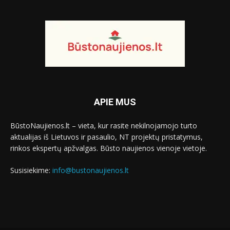
APIE MUS
BūstoNaujienos.lt – vieta, kur rasite nekilnojamojo turto
aktualijas iš Lietuvos ir pasaulio, NT projektų pristatymus,
rinkos ekspertų apžvalgas. Būsto naujienos vienoje vietoje.
Susisiekime:
info@bustonaujienos.lt