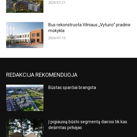
2026-07-21
Bus rekonstruota Vilniaus „Vyturio“ pradinė
mokykla
2026-07-15
REDAKCIJA REKOMENDUOJA
Būstas sparčiai brangsta
Į pigiausią būsto segmentą dairosi tik kas
dešimtas pirkėjas