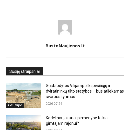
BustoNaujienos.lt
Susiję straipsniai
Sustabdytos Vilijampolės pėsčiųjų ir
dviratininkų tilto statybos – bus atliekamas
svarbus tyrimas
2026-07-24
Aktualijos
Kodėl naujakuriai pirmenybę teikia
gimtajam rajonui?