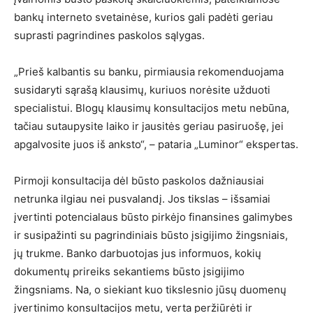
bankų interneto svetainėse, kurios gali padėti geriau
suprasti pagrindines paskolos sąlygas.
„Prieš kalbantis su banku, pirmiausia rekomenduojama
susidaryti sąrašą klausimų, kuriuos norėsite užduoti
specialistui. Blogų klausimų konsultacijos metu nebūna,
tačiau sutaupysite laiko ir jausitės geriau pasiruošę, jei
apgalvosite juos iš anksto“, – pataria „Luminor“ ekspertas.
Pirmoji konsultacija dėl būsto paskolos dažniausiai
netrunka ilgiau nei pusvalandį. Jos tikslas – išsamiai
įvertinti potencialaus būsto pirkėjo finansines galimybes
ir susipažinti su pagrindiniais būsto įsigijimo žingsniais,
jų trukme. Banko darbuotojas jus informuos, kokių
dokumentų prireiks sekantiems būsto įsigijimo
žingsniams. Na, o siekiant kuo tikslesnio jūsų duomenų
įvertinimo konsultacijos metu, verta peržiūrėti ir