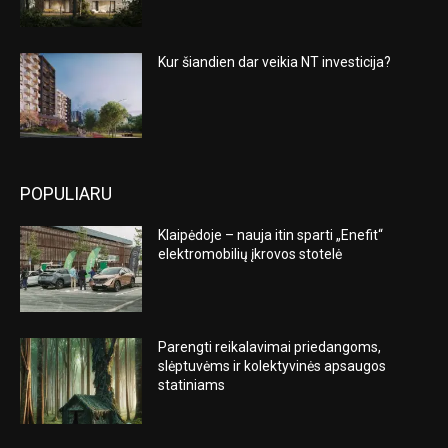
Kur šiandien dar veikia NT investicija?
POPULIARU
Klaipėdoje – nauja itin sparti „Enefit“
elektromobilių įkrovos stotelė
Parengti reikalavimai priedangoms,
slėptuvėms ir kolektyvinės apsaugos
statiniams