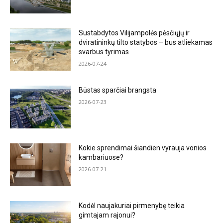
Sustabdytos Vilijampolės pėsčiųjų ir
dviratininkų tilto statybos – bus atliekamas
svarbus tyrimas
2026-07-24
Būstas sparčiai brangsta
2026-07-23
Kokie sprendimai šiandien vyrauja vonios
kambariuose?
2026-07-21
Kodėl naujakuriai pirmenybę teikia
gimtajam rajonui?