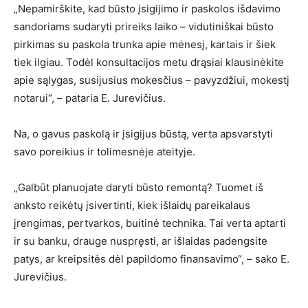
„Nepamirškite, kad būsto įsigijimo ir paskolos išdavimo
sandoriams sudaryti prireiks laiko – vidutiniškai būsto
pirkimas su paskola trunka apie mėnesį, kartais ir šiek
tiek ilgiau. Todėl konsultacijos metu drąsiai klausinėkite
apie sąlygas, susijusius mokesčius – pavyzdžiui, mokestį
notarui“, – pataria E. Jurevičius.
Na, o gavus paskolą ir įsigijus būstą, verta apsvarstyti
savo poreikius ir tolimesnėje ateityje.
„Galbūt planuojate daryti būsto remontą? Tuomet iš
anksto reikėtų įsivertinti, kiek išlaidų pareikalaus
įrengimas, pertvarkos, buitinė technika. Tai verta aptarti
ir su banku, drauge nuspręsti, ar išlaidas padengsite
patys, ar kreipsitės dėl papildomo finansavimo“, – sako E.
Jurevičius.