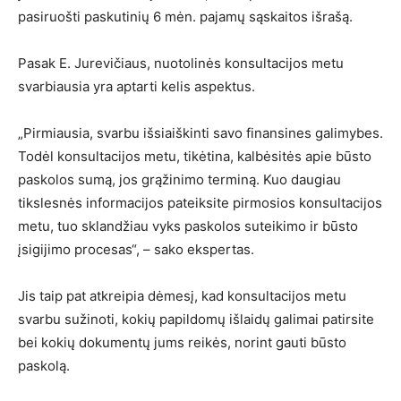
pasiruošti paskutinių 6 mėn. pajamų sąskaitos išrašą.
Pasak E. Jurevičiaus, nuotolinės konsultacijos metu
svarbiausia yra aptarti kelis aspektus.
„Pirmiausia, svarbu išsiaiškinti savo finansines galimybes.
Todėl konsultacijos metu, tikėtina, kalbėsitės apie būsto
paskolos sumą, jos grąžinimo terminą. Kuo daugiau
tikslesnės informacijos pateiksite pirmosios konsultacijos
metu, tuo sklandžiau vyks paskolos suteikimo ir būsto
įsigijimo procesas“, – sako ekspertas.
Jis taip pat atkreipia dėmesį, kad konsultacijos metu
svarbu sužinoti, kokių papildomų išlaidų galimai patirsite
bei kokių dokumentų jums reikės, norint gauti būsto
paskolą.