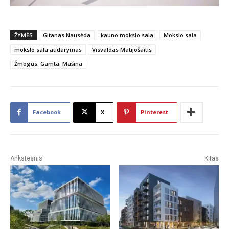
ŽYMĖS
Gitanas Nausėda
kauno mokslo sala
Mokslo sala
mokslo sala atidarymas
Visvaldas Matijošaitis
Žmogus. Gamta. Mašina
Facebook
X
Pinterest
Ankstesnis
Kitas