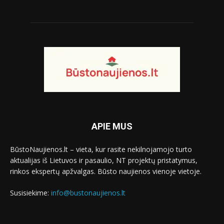
APIE MUS
BūstoNaujienos.lt – vieta, kur rasite nekilnojamojo turto
aktualijas iš Lietuvos ir pasaulio, NT projektų pristatymus,
rinkos ekspertų apžvalgas. Būsto naujienos vienoje vietoje.
Susisiekime:
info@bustonaujienos.lt