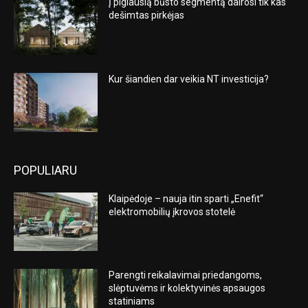
Į pigiausią būsto segmentą dairosi tik kas
dešimtas pirkėjas
Kur šiandien dar veikia NT investicija?
POPULIARU
Klaipėdoje – nauja itin sparti „Enefit“
elektromobilių įkrovos stotelė
Parengti reikalavimai priedangoms,
slėptuvėms ir kolektyvinės apsaugos
statiniams