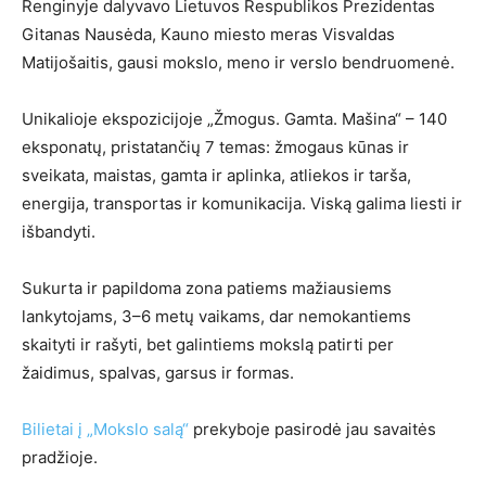
Renginyje dalyvavo Lietuvos Respublikos Prezidentas
Gitanas Nausėda, Kauno miesto meras Visvaldas
Matijošaitis, gausi mokslo, meno ir verslo bendruomenė.
Unikalioje ekspozicijoje „Žmogus. Gamta. Mašina“ – 140
eksponatų, pristatančių 7 temas: žmogaus kūnas ir
sveikata, maistas, gamta ir aplinka, atliekos ir tarša,
energija, transportas ir komunikacija. Viską galima liesti ir
išbandyti.
Sukurta ir papildoma zona patiems mažiausiems
lankytojams, 3–6 metų vaikams, dar nemokantiems
skaityti ir rašyti, bet galintiems mokslą patirti per
žaidimus, spalvas, garsus ir formas.
Bilietai į „Mokslo salą“
prekyboje pasirodė jau savaitės
pradžioje.