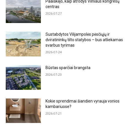
Paaiškėjo, kaip atrodys Vilniaus kongresų
centras
2026-07-27
Sustabdytos Vilijampolės pėsčiųjų ir
dviratininkų tilto statybos – bus atliekamas
svarbus tyrimas
2026-07-24
Būstas sparčiai brangsta
2026-07-23
Kokie sprendimai šiandien vyrauja vonios
kambariuose?
2026-07-21