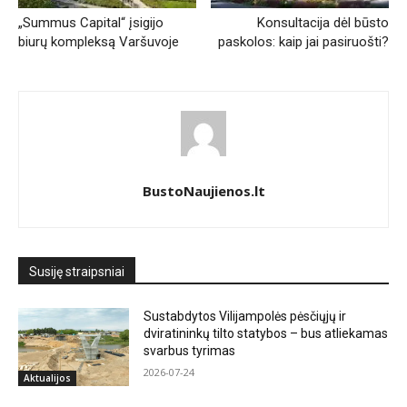
„Summus Capital“ įsigijo
Konsultacija dėl būsto
biurų kompleksą Varšuvoje
paskolos: kaip jai pasiruošti?
BustoNaujienos.lt
Susiję straipsniai
Sustabdytos Vilijampolės pėsčiųjų ir
dviratininkų tilto statybos – bus atliekamas
svarbus tyrimas
2026-07-24
Aktualijos