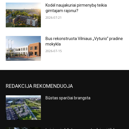
Kodėl naujakuriai pirmenybę teikia
gimtajam rajonui?
2026-07-21
Bus rekonstruota Vilniaus „Vyturio“ pradinė
mokykla
2026-07-15
REDAKCIJA REKOMENDUOJA
Būstas sparčiai brangsta