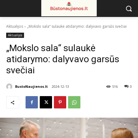
Aktualijos
„Mokslo sala“ sulaukė atidarymo: dalyvavo garsūs svečiai
Aktualijos
„Mokslo sala“ sulaukė
atidarymo: dalyvavo garsūs
svečiai
BustoNaujienos.lt
2024-12-13
516
0