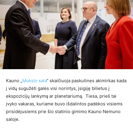
Kauno „
Mokslo sala
“ skaičiuoja paskutines akimirkas kada
į vidų sugužėti galės visi norintys, įsigiję bilietus į
ekspozicijų lankymą ar planetariumą. Tiesa, prieš tai
įvyko vakaras, kuriame buvo išdalintos padėkos visiems
prisidėjusiems prie šio statinio gimimo Kauno Nemuno
saloje.