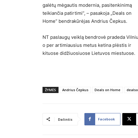
galėtų mėgautis modernia, pasitenkinimą
teikiančia patirtimi“, – pasakoja „Deals on
Home“ bendrakūrėjas Andrius Čepkus.
NT paslaugų veiklą bendrovė pradeda Vilniu
o per artimiausius metus ketina plėstis ir
kituose didžiuosiuose Lietuvos miestuose.
ŽYMĖS
Andrius Čepkus
Deals on Home
deals
Facebook
Dalintis