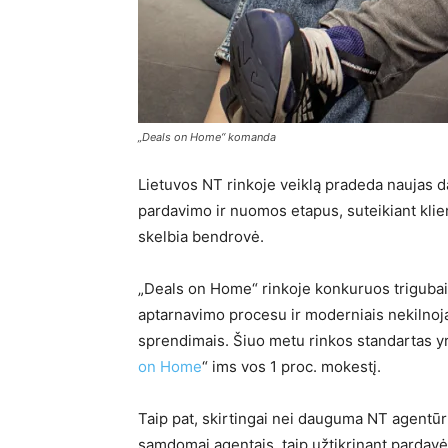
„Deals on Home“ komanda
Lietuvos NT rinkoje veiklą pradeda naujas da
pardavimo ir nuomos etapus, suteikiant klie
skelbia bendrovė.
„Deals on Home“ rinkoje konkuruos trigubai 
aptarnavimo procesu ir moderniais nekilnoja
sprendimais. Šiuo metu rinkos standartas y
on Home
“ ims vos 1 proc. mokestį.
Taip pat, skirtingai nei dauguma NT agentūrų
samdomai agentais, taip užtikrinant pardav