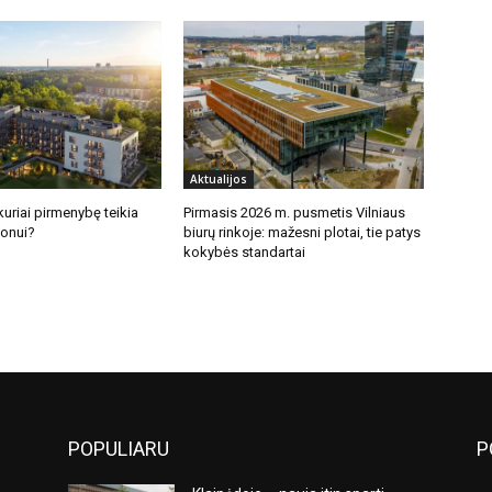
Aktualijos
uriai pirmenybę teikia
Pirmasis 2026 m. pusmetis Vilniaus
jonui?
biurų rinkoje: mažesni plotai, tie patys
kokybės standartai
POPULIARU
P