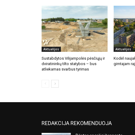
Aktualijos
Aktualijos
Sustabdytos Vilijampolės pėsčiųjų ir
Kodėl naujak
dviratininkų tilto statybos – bus
gimtajam ra
atliekamas svarbus tyrimas
REDAKCIJA REKOMENDUOJA