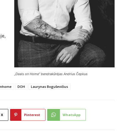
je,
„Deals on Home“ bendrakūrėjas Andrius Čepkus
onhome
DOH
Laurynas Boguševičius
X
Pinterest
WhatsApp