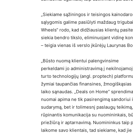
„Siekiame sąžiningos ir teisingos kainodaro
sąlygomis galime pasiūlyti maždaug trigubai
Wheels“ rodo, kad didžiausias klientų pasit
siekia bendro tikslo, eliminuojant vidinę ko
– teigia vienas iš verslo įkūrėjų Laurynas B
„Būsto nuomą klientui palengvinsime
perkeldami jo administravimą į nekilnojamo
turto technologijų (angl. proptech) platform
žymiai taupančias finansines, žmogiškąsias 
laiko sąnaudas. „Deals on Home“ sprendim
nuomai apima ne tik pasirengimą sandoriui i
sudarymą, bet ir tolimesnį paslaugų teikimą,
rūpinantis komunikacija su nuomininkais, b
priežiūrą ir aptarnavimą. Nuomininkus taip p
laikome savo klientais, tad siekiame, kad jie