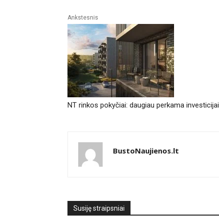
Ankstesnis
NT rinkos pokyčiai: daugiau perkama investicijai
BustoNaujienos.lt
Susiję straipsniai