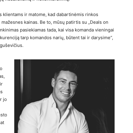
s klientams ir matome, kad dabartinėmis rinkos
 mažesnes kainas. Be to, mūsų patirtis su „Deals on
enkinimas pasiekiamas tada, kai visa komanda vieningai
nkurenciją tarp komandos narių, būtent tai ir darysime“,
oguševičius.
jo
as,
ir
as
r jo
ūsto
at