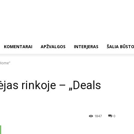
KOMENTARAI
APŽVALGOS
INTERJERAS
ŠALIA BŪST
 Home“
jas rinkoje – „Deals
1847
0