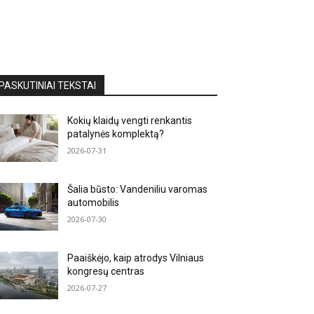
PASKUTINIAI TEKSTAI
Kokių klaidų vengti renkantis
patalynės komplektą?
2026-07-31
Šalia būsto: Vandeniliu varomas
automobilis
2026-07-30
Paaiškėjo, kaip atrodys Vilniaus
kongresų centras
2026-07-27