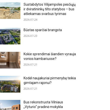
Sustabdytos Vilijampolės pėsčiųjų
ir dviratininkų tilto statybos – bus
atliekamas svarbus tyrimas
2026-07-24
Būstas sparčiai brangsta
2026-07-23
Kokie sprendimai šiandien vyrauja
vonios kambariuose?
2026-07-21
Kodėl naujakuriai pirmenybę teikia
gimtajam rajonui?
2026-07-21
Bus rekonstruota Vilniaus
„Vyturio“ pradinė mokykla