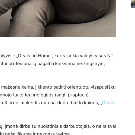
lyvis – „Deals on Home“, kuris siekia valdyti visus NT
ntui profesionalią pagalbą kiekviename žingsnyje,
mažesne kaina, į kliento patirtį orientuotu visapusišku
mojo turto technologijos (angl. proptech)
ra 3 proc. mokestis nuo parduoto būsto kainos, „
Deals
, įmonė dirbs su nuolatiniais darbuotojais, o ne laisvai
ėjų nešališkumą ir nekonkuravimą.