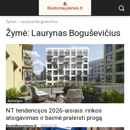
Žymės
Laurynas Boguševičius
Žymė:
Laurynas Boguševičius
Apžvalgos
NT tendencijos 2026-aisiais: rinkos
atsigavimas ir baimė praleisti progą
BustoNaujienos.lt
-
2026-02-09