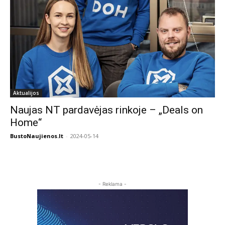
Aktualijos
Naujas NT pardavėjas rinkoje – „Deals on
Home“
BustoNaujienos.lt
-
2024-05-14
- Reklama -