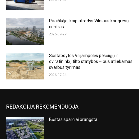
Paaiškėjo, kaip atrodys Vilniaus kongresų
centras
2026-07-27
Sustabdytos Vilijampolės pėsčiųjų ir
dviratininkų tilto statybos – bus atliekamas
svarbus tyrimas
2026-07-24
REDAKCIJA REKOMENDUOJA
Būstas sparčiai brangsta