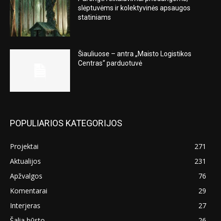
slėptuvėms ir kolektyvinės apsaugos
statiniams
Šiauliuose – antra „Maisto Logistikos
Centras“ parduotuvė
POPULIARIOS KATEGORIJOS
Projektai
271
Aktualijos
231
Apžvalgos
76
Komentarai
29
Interjeras
27
Šalia būsto
26