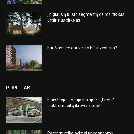
Į pigiausią būsto segmentą dairosi tik kas
dešimtas pirkėjas
Kur šiandien dar veikia NT investicija?
POPULIARU
Klaipėdoje – nauja itin sparti „Enefit“
elektromobilių įkrovos stotelė
Parengti reikalavimai priedangoms,