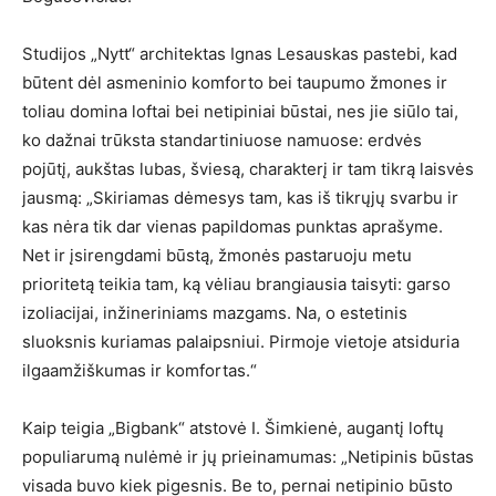
Studijos „Nytt“ architektas Ignas Lesauskas pastebi, kad
būtent dėl asmeninio komforto bei taupumo žmones ir
toliau domina loftai bei netipiniai būstai, nes jie siūlo tai,
ko dažnai trūksta standartiniuose namuose: erdvės
pojūtį, aukštas lubas, šviesą, charakterį ir tam tikrą laisvės
jausmą: „Skiriamas dėmesys tam, kas iš tikrųjų svarbu ir
kas nėra tik dar vienas papildomas punktas aprašyme.
Net ir įsirengdami būstą, žmonės pastaruoju metu
prioritetą teikia tam, ką vėliau brangiausia taisyti: garso
izoliacijai, inžineriniams mazgams. Na, o estetinis
sluoksnis kuriamas palaipsniui. Pirmoje vietoje atsiduria
ilgaamžiškumas ir komfortas.“
Kaip teigia „Bigbank“ atstovė I. Šimkienė, augantį loftų
populiarumą nulėmė ir jų prieinamumas: „Netipinis būstas
visada buvo kiek pigesnis. Be to, pernai netipinio būsto