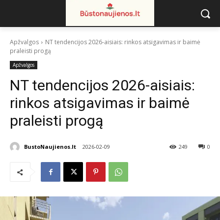
Apžvalgos
NT tendencijos 2026-aisiais: rinkos atsigavimas ir baimė
praleisti progą
Apžvalgos
NT tendencijos 2026-aisiais:
rinkos atsigavimas ir baimė
praleisti progą
BustoNaujienos.lt
2026-02-09
249
0