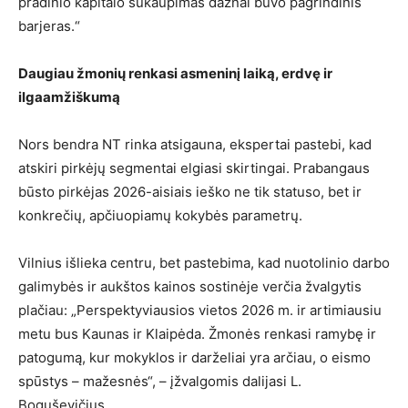
pradinio kapitalo sukaupimas dažnai buvo pagrindinis
barjeras.“
Daugiau žmonių renkasi asmeninį laiką, erdvę ir
ilgaamžiškumą
Nors bendra NT rinka atsigauna, ekspertai pastebi, kad
atskiri pirkėjų segmentai elgiasi skirtingai. Prabangaus
būsto pirkėjas 2026-aisiais ieško ne tik statuso, bet ir
konkrečių, apčiuopiamų kokybės parametrų.
Vilnius išlieka centru, bet pastebima, kad nuotolinio darbo
galimybės ir aukštos kainos sostinėje verčia žvalgytis
plačiau: „Perspektyviausios vietos 2026 m. ir artimiausiu
metu bus Kaunas ir Klaipėda. Žmonės renkasi ramybę ir
patogumą, kur mokyklos ir darželiai yra arčiau, o eismo
spūstys – mažesnės“, – įžvalgomis dalijasi L.
Boguševičius.