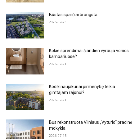
Būstas sparčiai brangsta
2026-07-23
Kokie sprendimai šiandien vyrauja vonios
kambariuose?
2026-07-21
Kodėl naujakuriai pirmenybę teikia
gimtajam rajonui?
2026-07-21
Bus rekonstruota Vilniaus „Vyturio“ pradinė
mokykla
2026-07-15