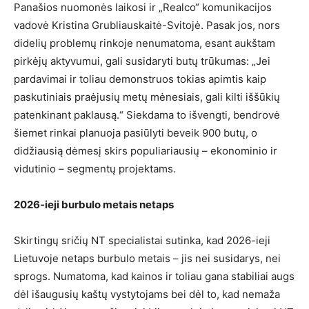
Panašios nuomonės laikosi ir „Realco“ komunikacijos
vadovė Kristina Grubliauskaitė-Svitojė. Pasak jos, nors
didelių problemų rinkoje nenumatoma, esant aukštam
pirkėjų aktyvumui, gali susidaryti butų trūkumas: „Jei
pardavimai ir toliau demonstruos tokias apimtis kaip
paskutiniais praėjusių metų mėnesiais, gali kilti iššūkių
patenkinant paklausą.“ Siekdama to išvengti, bendrovė
šiemet rinkai planuoja pasiūlyti beveik 900 butų, o
didžiausią dėmesį skirs populiariausių – ekonominio ir
vidutinio – segmentų projektams.
2026-ieji burbulo metais netaps
Skirtingų sričių NT specialistai sutinka, kad 2026-ieji
Lietuvoje netaps burbulo metais – jis nei susidarys, nei
sprogs. Numatoma, kad kainos ir toliau gana stabiliai augs
dėl išaugusių kaštų vystytojams bei dėl to, kad nemaža