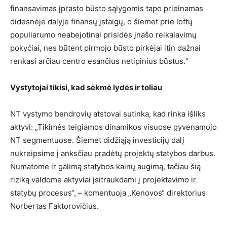
finansavimas įprasto būsto sąlygomis tapo prieinamas
didesnėje dalyje finansų įstaigų, o šiemet prie loftų
populiarumo neabejotinai prisidės įnašo reikalavimų
pokyčiai, nes būtent pirmojo būsto pirkėjai itin dažnai
renkasi arčiau centro esančius netipinius būstus.“
Vystytojai tikisi, kad sėkmė lydės ir toliau
NT vystymo bendrovių atstovai sutinka, kad rinka išliks
aktyvi: „Tikimės teigiamos dinamikos visuose gyvenamojo
NT segmentuose. Šiemet didžiąją investicijų dalį
nukreipsime į anksčiau pradėtų projektų statybos darbus.
Numatome ir galimą statybos kainų augimą, tačiau šią
riziką valdome aktyviai įsitraukdami į projektavimo ir
statybų procesus“, – komentuoja „Kenovos“ direktorius
Norbertas Faktorovičius.