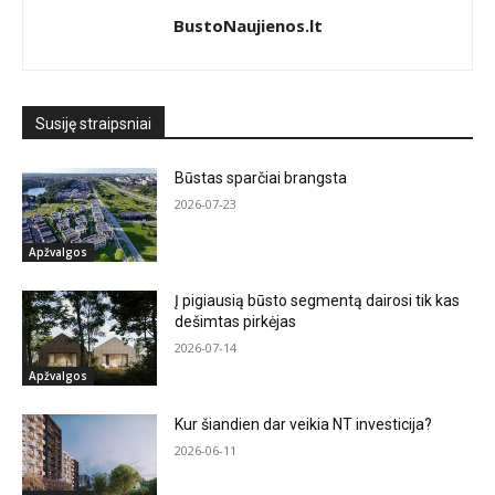
BustoNaujienos.lt
Susiję straipsniai
Būstas sparčiai brangsta
2026-07-23
Apžvalgos
Į pigiausią būsto segmentą dairosi tik kas
dešimtas pirkėjas
2026-07-14
Apžvalgos
Kur šiandien dar veikia NT investicija?
2026-06-11