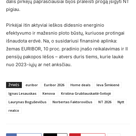
dalis pirkėjų paprasčiausiai bijos praleisti progą įsigyti NT
pigiau.
Pirkėjai itin aktyviai ieškos didesnio energinio
efektyvumo ir mažesnio ploto būstų, kuriuose protingai
išnaudota erdvė. Na, o susidariusi finansinė aplinka:
žemas EURIBOR, 10 proc. pradinio įnašo reikalavimas ir II
pensijų pakopos lėšos – atvers duris tiems, kurie laukė
nuo 2023-iųjų ar net anksčiau.
ŽYMĖS
euribor
Euribor 2026
Home deals
Ieva Šimkienė
Ignas Lesauskas
Kenova
Kristina Grubliauskaitė-Svitojė
Laurynas Boguševičius
Norbertas Faktorovičius
NT 2026
Nytt
realco