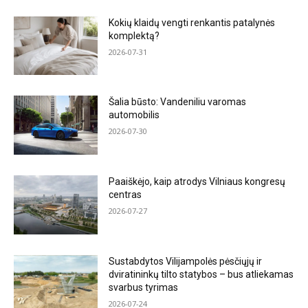
Kokių klaidų vengti renkantis patalynės
komplektą?
2026-07-31
Šalia būsto: Vandeniliu varomas
automobilis
2026-07-30
Paaiškėjo, kaip atrodys Vilniaus kongresų
centras
2026-07-27
Sustabdytos Vilijampolės pėsčiųjų ir
dviratininkų tilto statybos – bus atliekamas
svarbus tyrimas
2026-07-24