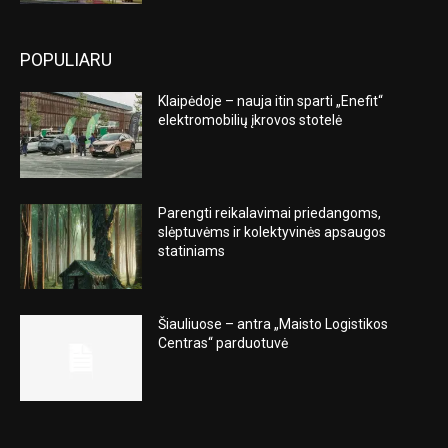
POPULIARU
Klaipėdoje – nauja itin sparti „Enefit“
elektromobilių įkrovos stotelė
Parengti reikalavimai priedangoms,
slėptuvėms ir kolektyvinės apsaugos
statiniams
Šiauliuose – antra „Maisto Logistikos
Centras“ parduotuvė