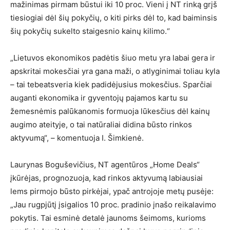
mažinimas pirmam būstui iki 10 proc. Vieni į NT rinką grįš
tiesiogiai dėl šių pokyčių, o kiti pirks dėl to, kad baiminsis
šių pokyčių sukelto staigesnio kainų kilimo.“
„Lietuvos ekonomikos padėtis šiuo metu yra labai gera ir
apskritai mokesčiai yra gana maži, o atlyginimai toliau kyla
– tai tebeatsveria kiek padidėjusius mokesčius. Sparčiai
auganti ekonomika ir gyventojų pajamos kartu su
žemesnėmis palūkanomis formuoja lūkesčius dėl kainų
augimo ateityje, o tai natūraliai didina būsto rinkos
aktyvumą“, – komentuoja I. Šimkienė.
Laurynas Boguševičius, NT agentūros „Home Deals“
įkūrėjas, prognozuoja, kad rinkos aktyvumą labiausiai
lems pirmojo būsto pirkėjai, ypač antrojoje metų pusėje:
„Jau rugpjūtį įsigalios 10 proc. pradinio įnašo reikalavimo
pokytis. Tai esminė detalė jaunoms šeimoms, kurioms