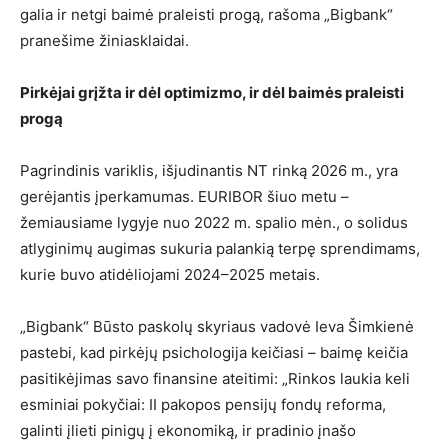
galia ir netgi baimė praleisti progą, rašoma „Bigbank“
pranešime žiniasklaidai.
Pirkėjai grįžta ir dėl optimizmo, ir dėl baimės praleisti
progą
Pagrindinis variklis, išjudinantis NT rinką 2026 m., yra
gerėjantis įperkamumas. EURIBOR šiuo metu –
žemiausiame lygyje nuo 2022 m. spalio mėn., o solidus
atlyginimų augimas sukuria palankią terpę sprendimams,
kurie buvo atidėliojami 2024–2025 metais.
„Bigbank“ Būsto paskolų skyriaus vadovė Ieva Šimkienė
pastebi, kad pirkėjų psichologija keičiasi – baimę keičia
pasitikėjimas savo finansine ateitimi: „Rinkos laukia keli
esminiai pokyčiai: II pakopos pensijų fondų reforma,
galinti įlieti pinigų į ekonomiką, ir pradinio įnašo