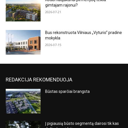
gimtajam rajonui?
2026-07-21
Bus rekonstruota Vilniaus „Vyturio“ pradinė
mokykla
2026-07-15
REDAKCIJA REKOMENDUOJA
Būstas sparčiai brangsta
Į pigiausią būsto segmentą dairosi tik kas