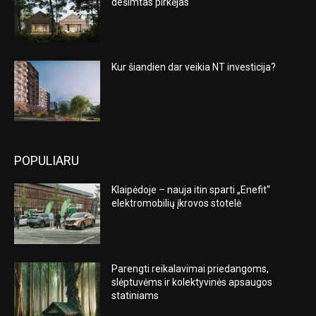
dešimtas pirkėjas
Kur šiandien dar veikia NT investicija?
POPULIARU
Klaipėdoje – nauja itin sparti „Enefit“
elektromobilių įkrovos stotelė
Parengti reikalavimai priedangoms,
slėptuvėms ir kolektyvinės apsaugos
statiniams