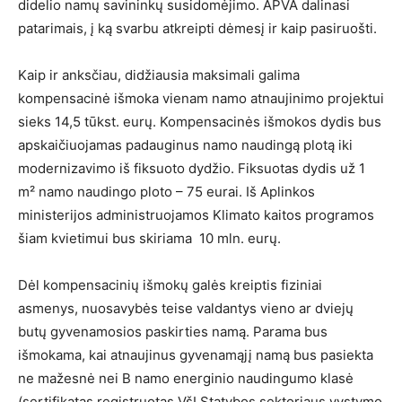
didelio namų savininkų susidomėjimo. APVA dalinasi
patarimais, į ką svarbu atkreipti dėmesį ir kaip pasiruošti.
Kaip ir anksčiau, didžiausia maksimali galima
kompensacinė išmoka vienam namo atnaujinimo projektui
sieks 14,5 tūkst. eurų. Kompensacinės išmokos dydis bus
apskaičiuojamas padauginus namo naudingą plotą iki
modernizavimo iš fiksuoto dydžio. Fiksuotas dydis už 1
m² namo naudingo ploto – 75 eurai. Iš Aplinkos
ministerijos administruojamos Klimato kaitos programos
šiam kvietimui bus skiriama 10 mln. eurų.
Dėl kompensacinių išmokų galės kreiptis fiziniai
asmenys, nuosavybės teise valdantys vieno ar dviejų
butų gyvenamosios paskirties namą. Parama bus
išmokama, kai atnaujinus gyvenamąjį namą bus pasiekta
ne mažesnė nei B namo energinio naudingumo klasė
(sertifikatas registruotas VšĮ Statybos sektoriaus vystymo