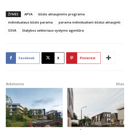
ŽYMĖS
APVA
būsto atnaujinimo programa
individualaus būsto parama
parama individualiam būstui atnaujinti
SSVA
Statybos sektoriaus vystymo agentūra
Facebook
X
Pinterest
Ankstesnis
Kitas