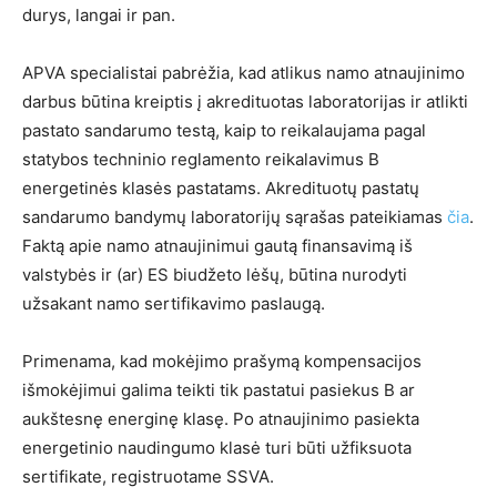
durys, langai ir pan.
APVA specialistai pabrėžia, kad atlikus namo atnaujinimo
darbus būtina kreiptis į akredituotas laboratorijas ir atlikti
pastato sandarumo testą, kaip to reikalaujama pagal
statybos techninio reglamento reikalavimus B
energetinės klasės pastatams. Akredituotų pastatų
sandarumo bandymų laboratorijų sąrašas pateikiamas
čia
.
Faktą apie namo atnaujinimui gautą finansavimą iš
valstybės ir (ar) ES biudžeto lėšų, būtina nurodyti
užsakant namo sertifikavimo paslaugą.
Primenama, kad mokėjimo prašymą kompensacijos
išmokėjimui galima teikti tik pastatui pasiekus B ar
aukštesnę energinę klasę. Po atnaujinimo pasiekta
energetinio naudingumo klasė turi būti užfiksuota
sertifikate, registruotame SSVA.