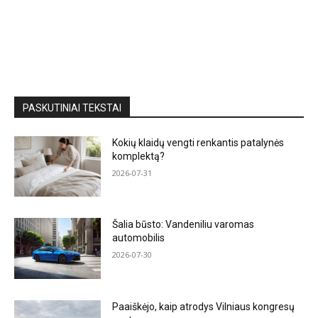
PASKUTINIAI TEKSTAI
Kokių klaidų vengti renkantis patalynės
komplektą?
2026-07-31
Šalia būsto: Vandeniliu varomas
automobilis
2026-07-30
Paaiškėjo, kaip atrodys Vilniaus kongresų