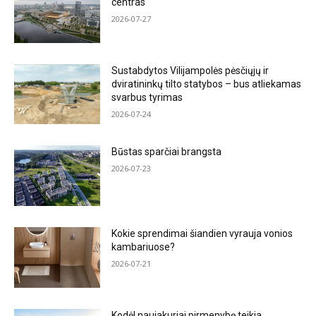
centras
2026-07-27
Sustabdytos Vilijampolės pėsčiųjų ir
dviratininkų tilto statybos – bus atliekamas
svarbus tyrimas
2026-07-24
Būstas sparčiai brangsta
2026-07-23
Kokie sprendimai šiandien vyrauja vonios
kambariuose?
2026-07-21
Kodėl naujakuriai pirmenybę teikia