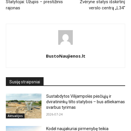
Statytojai: Užupis – prestižinis
Žvėryne statys išskirtinį
rajonas
verslo centrą „L34“
BustoNaujienos.lt
Susiję straipsniai
Sustabdytos Vilijampolės pėsčiųjų ir
dviratininkų tilto statybos – bus atliekamas
svarbus tyrimas
2026-07-24
Aktualijos
Kodėl naujakuriai pirmenybę teikia