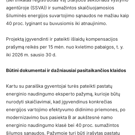
agentūroje (SSVA)) ir sumažintos skaičiuojamosios
šiluminės energijos suvartojimo sąnaudos ne mažiau kaip
40 proc. lyginant su buvusiomis iki atnaujinimo.
Projektą įgyvendinti ir pateikti išlaidų kompensacijos
prašymą reikės per 15 mėn. nuo kvietimo pabaigos, t. y.
iki 2026 m. sausio 30 d.
Būtini dokumentai ir dažniausiai pasitaikančios klaidos
Kartu su paraiška gyventojai turės pateikti pastatų
energinio naudingumo eksperto pažymą, kurioje būtų
nurodyti skaičiavimai, kad įgyvendinus konkrečias
energijos vartojimo efektyvumo didinimo priemones, po
modernizavimo bus pasiekta B ar aukštesnė namo
energinio naudingumo klasė bei 40 proc. sumažintos
šilumos sąnaudos. Pažymoje turi būti įrašytas pastatų