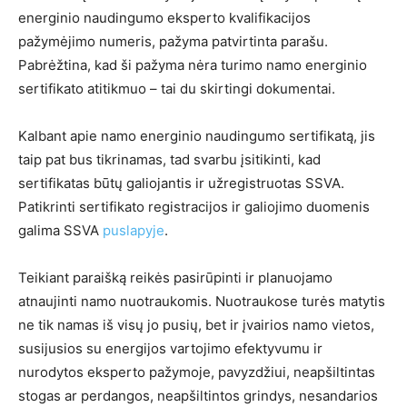
energinio naudingumo eksperto kvalifikacijos
pažymėjimo numeris, pažyma patvirtinta parašu.
Pabrėžtina, kad ši pažyma nėra turimo namo energinio
sertifikato atitikmuo – tai du skirtingi dokumentai.
Kalbant apie namo energinio naudingumo sertifikatą, jis
taip pat bus tikrinamas, tad svarbu įsitikinti, kad
sertifikatas būtų galiojantis ir užregistruotas SSVA.
Patikrinti sertifikato registracijos ir galiojimo duomenis
galima SSVA
puslapyje
.
Teikiant paraišką reikės pasirūpinti ir planuojamo
atnaujinti namo nuotraukomis. Nuotraukose turės matytis
ne tik namas iš visų jo pusių, bet ir įvairios namo vietos,
susijusios su energijos vartojimo efektyvumu ir
nurodytos eksperto pažymoje, pavyzdžiui, neapšiltintas
stogas ar perdangos, neapšiltintos grindys, nesandarios