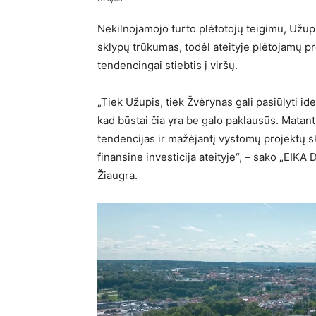
Nekilnojamojo turto plėtotojų teigimu, Užu
sklypų trūkumas, todėl ateityje plėtojamų pro
tendencingai stiebtis į viršų.
„Tiek Užupis, tiek Žvėrynas gali pasiūlyti id
kad būstai čia yra be galo paklausūs. Matan
tendencijas ir mažėjantį vystomų projektų s
finansine investicija ateityje“, – sako „EI
Žiaugra.