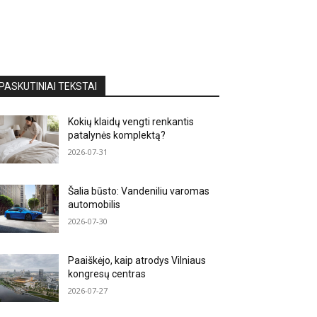
PASKUTINIAI TEKSTAI
Kokių klaidų vengti renkantis
patalynės komplektą?
2026-07-31
Šalia būsto: Vandeniliu varomas
automobilis
2026-07-30
Paaiškėjo, kaip atrodys Vilniaus
kongresų centras
2026-07-27