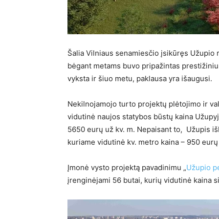
Šalia Vilniaus senamiesčio įsikūręs Užupio 
bėgant metams buvo pripažintas prestižiniu.
vyksta ir šiuo metu, paklausa yra išaugusi.
Nekilnojamojo turto projektų plėtojimo ir
vidutinė naujos statybos būstų kaina Užupy
5650 eurų už kv. m. Nepaisant to, Užupis i
kuriame vidutinė kv. metro kaina – 950 eurų
Įmonė vysto projektą pavadinimu „
Užupio p
įrenginėjami 56 butai, kurių vidutinė kaina 