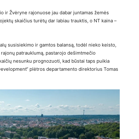
pio ir Žvėryne rajonuose jau dabar juntamas žemės
jektų skaičius turėtų dar labiau trauktis, o NT kaina –
ealų susisiekimo ir gamtos balansą, todėl nieko keisto,
t rajonų patrauklumą, pastarojo dešimtmečio
kaičių nesunku prognozuoti, kad būstai taps puikia
KA Development“ plėtros departamento direktorius Tomas