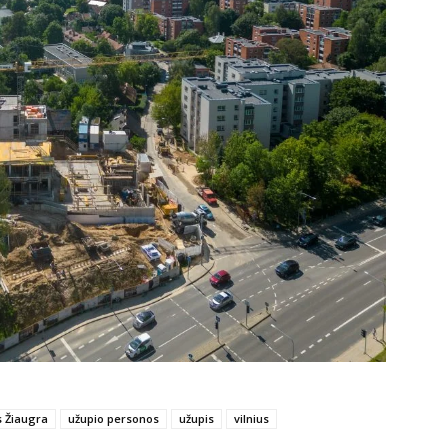
 Žiaugra
užupio personos
užupis
vilnius