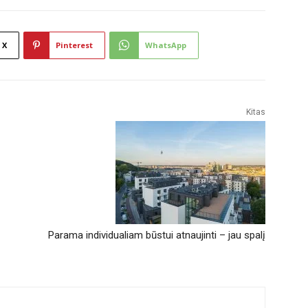
X
Pinterest
WhatsApp
Kitas
Parama individualiam būstui atnaujinti – jau spalį