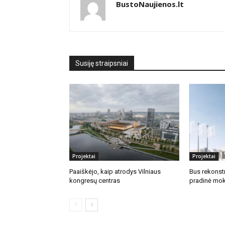
BustoNaujienos.lt
Susiję straipsniai
Projektai
Projektai
Paaiškėjo, kaip atrodys Vilniaus
Bus rekonstr
kongresų centras
pradinė mok