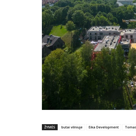
ŽYMĖS
butai vilniuje
Eika Development
Tomas