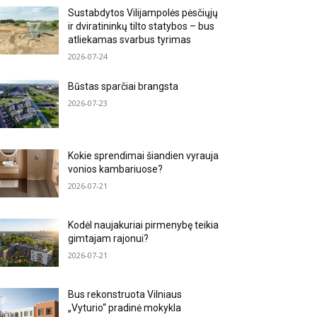
Sustabdytos Vilijampolės pėsčiųjų
ir dviratininkų tilto statybos – bus
atliekamas svarbus tyrimas
2026-07-24
Būstas sparčiai brangsta
2026-07-23
Kokie sprendimai šiandien vyrauja
vonios kambariuose?
2026-07-21
Kodėl naujakuriai pirmenybę teikia
gimtajam rajonui?
2026-07-21
Bus rekonstruota Vilniaus
„Vyturio“ pradinė mokykla