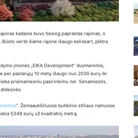
rajonas kadaise buvo tiesiog paprastas rajonas, o
 Būsto vertė šiame rajone išaugo keliskart, plėtra
 valdymo įmonės „EIKA Development” duomenimis,
je per pastarųjų 10 metų išaugo nuo 2030 eurų iki
šlieka prieinamesniu pasirinkimu nei Senamiestis,
 didesnės.
ersonos
“. Žemaaukščiuose butikinio stiliaus namuose
siekia 5348 eurų už kvadratinį metrą.