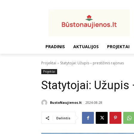
PRADINIS
AKTUALIJOS
PROJEKTAI
Projektai
Statytojai: Užupis – prestižinis rajonas
Projektai
Statytojai: Užupis 
BustoNaujienos.lt
2024-08-28
Dalintis