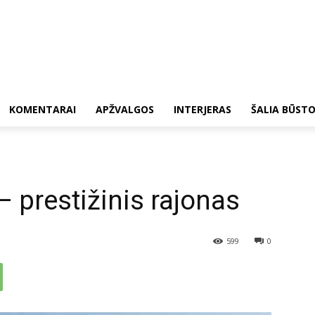
KOMENTARAI
APŽVALGOS
INTERJERAS
ŠALIA BŪST
– prestižinis rajonas
599
0